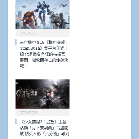
07/08/2026
末世機甲 SLG《機甲突襲：
Titan Rush》雙平台正式上
線 化身肩負重任的指揮官
展開一場攸關存亡的命運決
戰！
07/08/2026
《少女前線2：追放》主題
活動「月下安魂曲」古堡開
放 精英人形「六分儀」報到