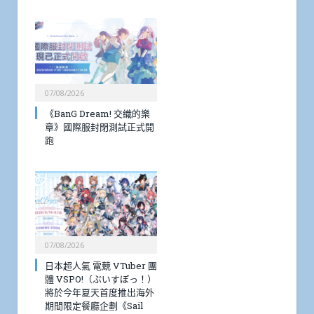
07/08/2026
《BanG Dream! 交織的樂
章》國際服封閉測試正式開
跑
07/08/2026
日本超人氣 電競 VTuber 團
體 VSPO!（ぶいすぽっ！）
將於今年夏天首度推出海外
期間限定餐廳企劃《Sail