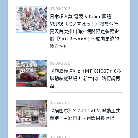
07/08/2026
日本超人氣 電競 VTuber 團體
VSPO!（ぶいすぽっ！）將於今年
夏天首度推出海外期間限定餐廳企
劃《Sail Beyond！～駛向更遠的
彼方～》
06/08/2026
《巔峰極速》x《MF GHOST》8/6
聯動震撼登場！ 新世代山路傳說再
臨
06/08/2026
《絕區零》X 7-ELEVEN 聯動正式
開跑！主題門市、實體周邊登場
06/08/2026