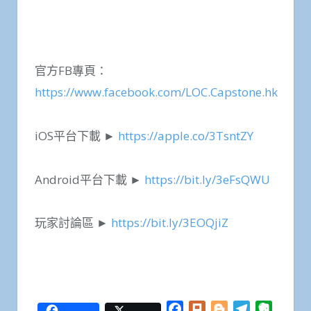
官方FB專頁：
https://www.facebook.com/LOC.Capstone.hk
iOS平台下載 ►
https://apple.co/3TsntZY
Android平台下載 ►
https://bit.ly/3eFsQWU
玩家討論區 ►
https://bit.ly/3EOQjiZ
Facebook
Plurk
Blogger
Telegram
Everno