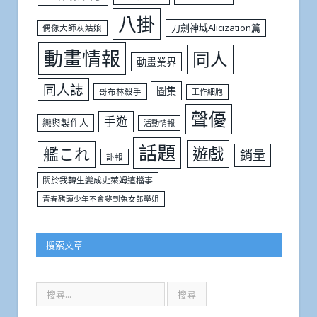
八掛
刀劍神域Alicization篇
偶像大師灰姑娘
動畫情報
同人
動畫業界
同人誌
圖集
哥布林殺手
工作細胞
聲優
手遊
戀與製作人
活動情報
話題
遊戲
艦これ
銷量
訃報
關於我轉生變成史萊姆這檔事
青春豬頭少年不會夢到兔女郎學姐
搜索文章