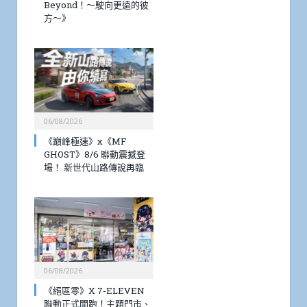
Beyond！～駛向更遠的彼
方～》
06/08/2026
《巔峰極速》x《MF
GHOST》8/6 聯動震撼登
場！ 新世代山路傳說再臨
06/08/2026
《絕區零》X 7-ELEVEN
聯動正式開跑！主題門市、