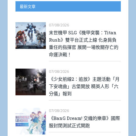
最新文章
07/08/2026
末世機甲 SLG《機甲突襲：Titan
Rush》雙平台正式上線 化身肩負
重任的指揮官 展開一場攸關存亡的
命運決戰！
07/08/2026
《少女前線2：追放》主題活動「月
下安魂曲」古堡開放 精英人形「六
分儀」報到
07/08/2026
《BanG Dream! 交織的樂章》國際
服封閉測試正式開跑