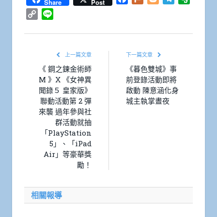
Share
Post
Copy
Line
Link
上一篇文章
下一篇文章
《 鋼之鍊金術師
《暮色雙城》事
M 》X 《女神異
前登錄活動即將
聞錄５ 皇家版》
啟動 陳意涵化身
聯動活動第 2 彈
城主執掌晝夜
來襲 過年參與社
群活動就抽
「PlayStation
5」、「iPad
Air」等豪華獎
勵！
相關報導