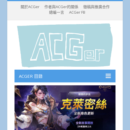
關於ACGer
作者與ACGer的關係
徵稿與推廣合作
總編一言
ACGer FB
ACGER 目錄