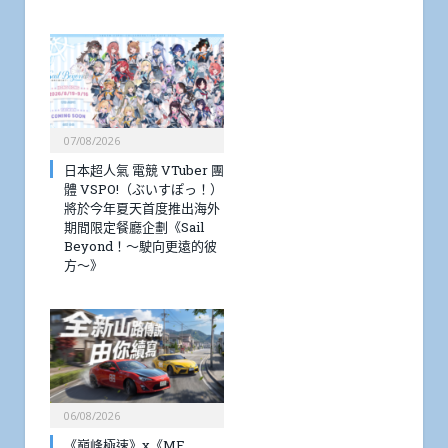
07/08/2026
日本超人氣 電競 VTuber 團
體 VSPO!（ぶいすぽっ！）
將於今年夏天首度推出海外
期間限定餐廳企劃《Sail
Beyond！～駛向更遠的彼
方～》
06/08/2026
《巔峰極速》x《MF