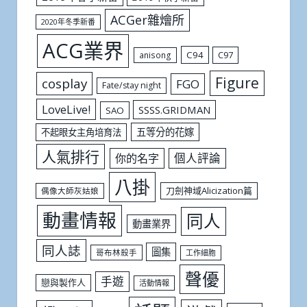
ACGer雜燴所
2020年冬季新番
ACG業界
C94
C97
anisong
Figure
cosplay
FGO
Fate/stay night
LoveLive!
SSSS.GRIDMAN
SAO
五等分的花嫁
不起眼女主角培育法
人氣排行
個人評論
你的名字
八掛
刀劍神域Alicization篇
偶像大師灰姑娘
動畫情報
同人
動畫業界
同人誌
圖集
哥布林殺手
工作細胞
聲優
手遊
戀與製作人
活動情報