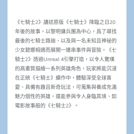
《七騎士2》講述原版《七騎士》降臨之日20
年後的故事，以黎明傭兵團為中心，爲了尋找
最後的七騎士路迪、以及與一名未知且神祕的
少女碧娜相遇而展開一連串事件與冒險。《七
騎士2》透過Unreal 4引擎打造，以令人驚嘆
的高畫質描繪一系列英雄角色，玩家將能沉浸
在正統《七騎士》續作中，體驗深受全球喜
愛、具備有趣且新奇玩法，可蒐集與養成充滿
魅力個性的英雄，還能參與令人身臨其境、如
電影故事般的《七騎士2》。