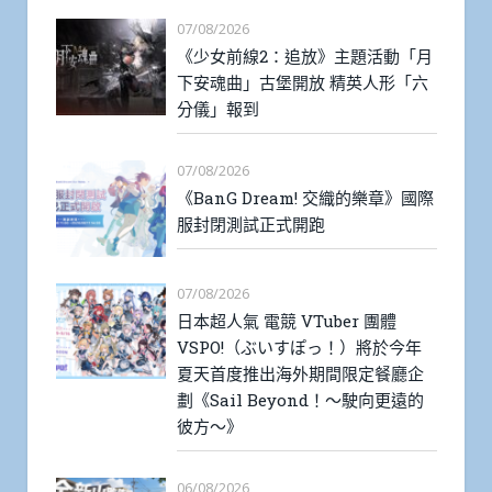
07/08/2026
《少女前線2：追放》主題活動「月
下安魂曲」古堡開放 精英人形「六
分儀」報到
07/08/2026
《BanG Dream! 交織的樂章》國際
服封閉測試正式開跑
07/08/2026
日本超人氣 電競 VTuber 團體
VSPO!（ぶいすぽっ！）將於今年
夏天首度推出海外期間限定餐廳企
劃《Sail Beyond！～駛向更遠的
彼方～》
06/08/2026