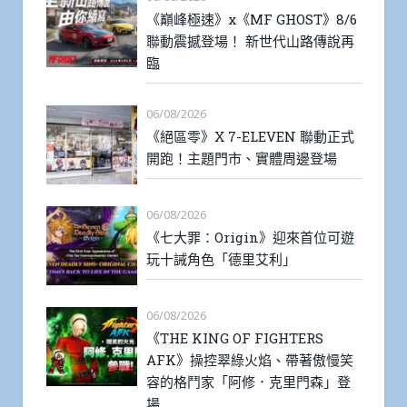
《巔峰極速》x《MF GHOST》8/6
聯動震撼登場！ 新世代山路傳說再
臨
06/08/2026
《絕區零》X 7-ELEVEN 聯動正式
開跑！主題門市、實體周邊登場
06/08/2026
《七大罪：Origin》迎來首位可遊
玩十誡角色「德里艾利」
06/08/2026
《THE KING OF FIGHTERS
AFK》操控翠綠火焰、帶著傲慢笑
容的格鬥家「阿修．克里門森」登
場