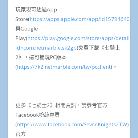
玩家現可透過App
Store(
https://apps.apple.com/app/id1579464028
)
與Google
Play(
https://play.google.com/store/apps/details?
id=com.netmarble.sk2gb
)免費下載《七騎士
2》，還可暢玩PC版本
(
https://7k2.netmarble.com/tw/pcclient
)。
更多《七騎士2》相關資訊，請參考官方
Facebook粉絲專頁
(
https://www.facebook.com/SevenKnights2TW
)、
官方