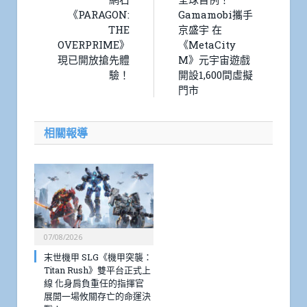
《PARAGON:
Gamamobi攜手
THE
京盛宇 在
OVERPRIME》
《MetaCity
現已開放搶先體
M》元宇宙遊戲
驗！
開設1,600間虛擬
門市
相關報導
07/08/2026
末世機甲 SLG《機甲突襲：
Titan Rush》雙平台正式上
線 化身肩負重任的指揮官
展開一場攸關存亡的命運決