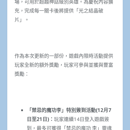
場，可用於超越神話級別英雄。為慶祝內容擴
充，完成每一關卡後將提供「光之結晶破
片」。
作為本次更新的一部份，遊戲內限時活動提供
玩家全新的額外獎勵，玩家可參與並獲與豐富
獎勵：
「禁忌的魔功李」特別簽到活動
(12
月
7
日至
21
日
)
：
玩家連續14日登入遊戲簽
到，最多可獲得「禁忌的魔功 李」靈魂