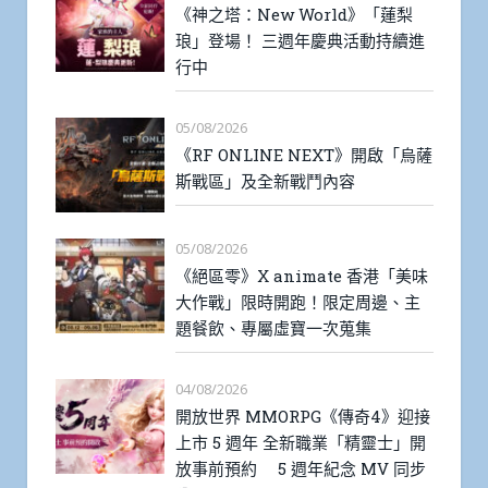
《神之塔：New World》「蓮梨
琅」登場！ 三週年慶典活動持續進
行中
05/08/2026
《RF ONLINE NEXT》開啟「烏薩
斯戰區」及全新戰鬥內容
05/08/2026
《絕區零》X animate 香港「美味
大作戰」限時開跑！限定周邊、主
題餐飲、專屬虛寶一次蒐集
04/08/2026
開放世界 MMORPG《傳奇4》迎接
上市 5 週年 全新職業「精靈士」開
放事前預約 5 週年紀念 MV 同步