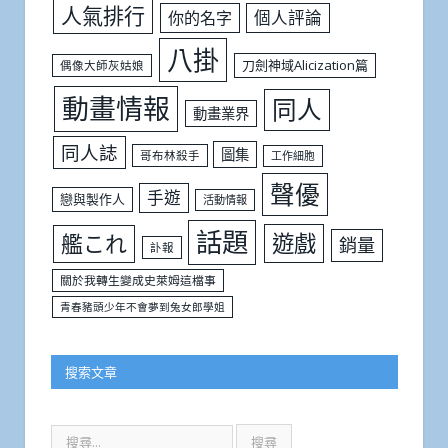
人氣排行
個人評論
你的名字
八掛
刀劍神域Alicization篇
偶像大師灰姑娘
動畫情報
同人
動畫業界
同人誌
圖集
哥布林殺手
工作細胞
聲優
手遊
戀與製作人
活動情報
話題
遊戲
艦これ
銷量
訃報
關於我轉生變成史萊姆這檔事
青春豬頭少年不會夢到兔女郎學姐
搜索文章