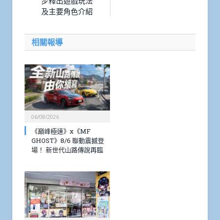
步釋出遊戲玩法
及主要角色介紹
相關報導
06/08/2026
《巔峰極速》x《MF
GHOST》8/6 聯動震撼登
場！ 新世代山路傳說再臨