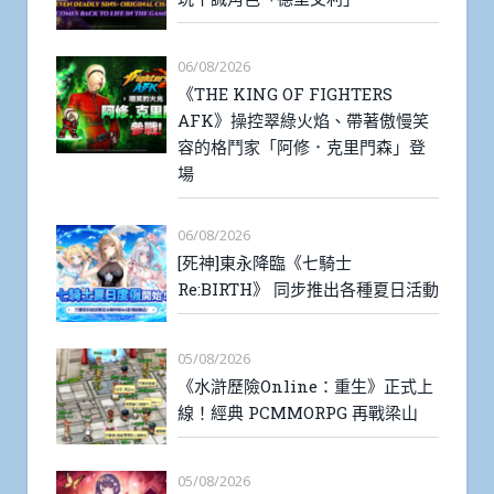
06/08/2026
《THE KING OF FIGHTERS
AFK》操控翠綠火焰、帶著傲慢笑
容的格鬥家「阿修．克里門森」登
場
06/08/2026
[死神]東永降臨《七騎士
Re:BIRTH》 同步推出各種夏日活動
05/08/2026
《水滸歷險Online：重生》正式上
線！經典 PCMMORPG 再戰梁山
05/08/2026