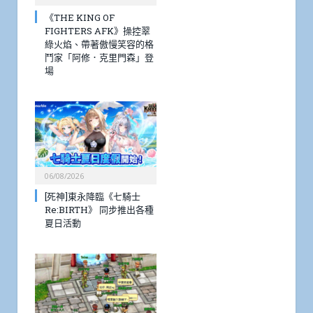
《THE KING OF
FIGHTERS AFK》操控翠
綠火焰、帶著傲慢笑容的格
鬥家「阿修．克里門森」登
場
06/08/2026
[死神]東永降臨《七騎士
Re:BIRTH》 同步推出各種
夏日活動