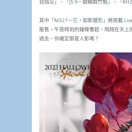
自指尖」、「JS 9－銀鱗戲竹翳」、「K
其中「M327－它，如影隨形」將搭載 Liv
販售。午夜時刻的鐘聲響起，飛翔在天上
過去，你確定那是人影嗎？