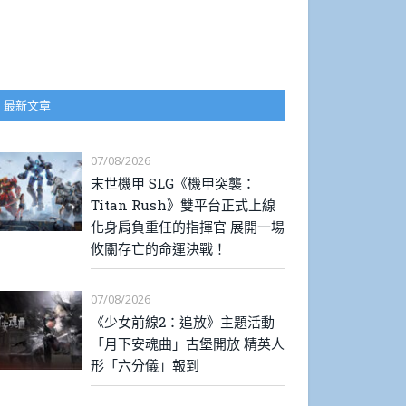
最新文章
07/08/2026
末世機甲 SLG《機甲突襲：
Titan Rush》雙平台正式上線
化身肩負重任的指揮官 展開一場
攸關存亡的命運決戰！
07/08/2026
《少女前線2：追放》主題活動
「月下安魂曲」古堡開放 精英人
形「六分儀」報到