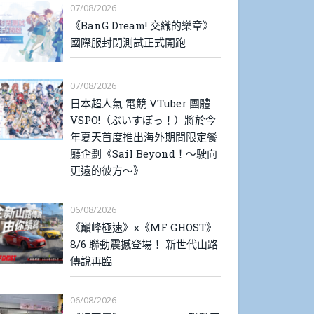
07/08/2026
《BanG Dream! 交織的樂章》
國際服封閉測試正式開跑
07/08/2026
日本超人氣 電競 VTuber 團體
VSPO!（ぶいすぽっ！）將於今
年夏天首度推出海外期間限定餐
廳企劃《Sail Beyond！～駛向
更遠的彼方～》
06/08/2026
《巔峰極速》x《MF GHOST》
8/6 聯動震撼登場！ 新世代山路
傳說再臨
06/08/2026