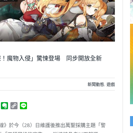
報！魔物入侵」驚悚登場 同步開放全新
新聞動態
,
遊戲
ger
Telegram
Evernote
Copy
Line
Link
》於今（28）日維護後推出萬聖採購主題「警