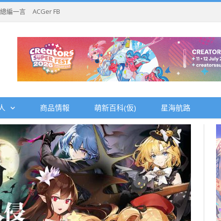
總編一言
ACGer FB
人
商品情報
萌新百科(仮)
星海航路