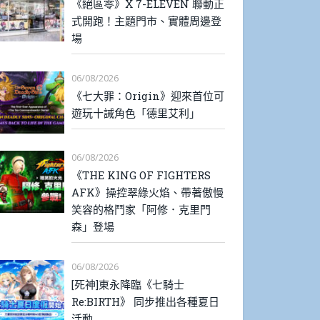
《絕區零》X 7-ELEVEN 聯動正
式開跑！主題門市、實體周邊登
場
06/08/2026
《七大罪：Origin》迎來首位可
遊玩十誡角色「德里艾利」
06/08/2026
《THE KING OF FIGHTERS
AFK》操控翠綠火焰、帶著傲慢
笑容的格鬥家「阿修．克里門
森」登場
06/08/2026
[死神]東永降臨《七騎士
Re:BIRTH》 同步推出各種夏日
活動