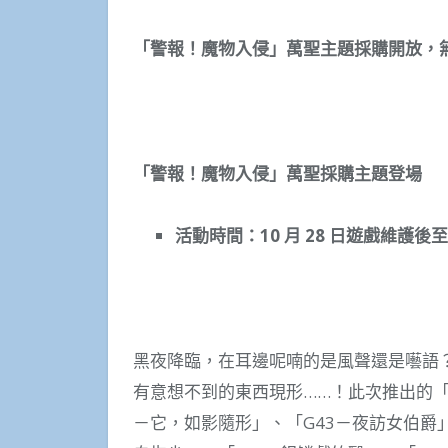
「警報！魔物入侵」萬聖主題採購開放，
「
警報！魔物入侵
」萬聖採購主題登場
活動時間：10 月 28 日遊戲維護後至 1
黑夜降臨，在耳邊呢喃的是風聲還是囈語
有意想不到的東西現形……！此次推出的「
－它，如影隨形」、「G43－夜訪女伯爵」