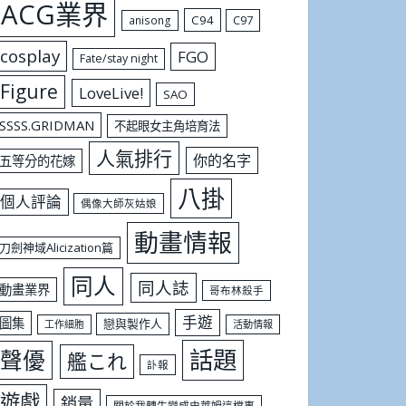
ACG業界
C94
C97
anisong
cosplay
FGO
Fate/stay night
Figure
LoveLive!
SAO
SSSS.GRIDMAN
不起眼女主角培育法
人氣排行
你的名字
五等分的花嫁
八掛
個人評論
偶像大師灰姑娘
動畫情報
刀劍神域Alicization篇
同人
同人誌
動畫業界
哥布林殺手
手遊
圖集
戀與製作人
工作細胞
活動情報
話題
聲優
艦これ
訃報
遊戲
銷量
關於我轉生變成史萊姆這檔事