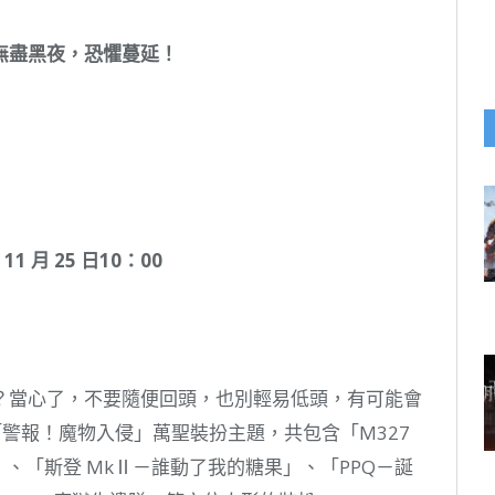
無盡黑夜，恐懼蔓延！
1 月 25 日10：00
？當心了，不要隨便回頭，也別輕易低頭，有可能會
警報！魔物入侵」萬聖裝扮主題，共包含「M327
、「斯登 MkⅡ－誰動了我的糖果」、「PPQ－誕