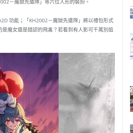
H2002－魔獄先遣隊」等六位人形的裝扮。
e2D 功能；「KH2002－魔獄先遣隊」將以禮包形式
的是魔女還是錯認的飛禽？若看到有人影可千萬別追