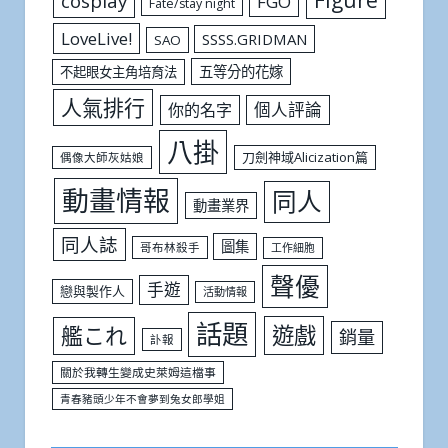
Figure
cosplay
FGO
Fate/stay night
LoveLive!
SSSS.GRIDMAN
SAO
五等分的花嫁
不起眼女主角培育法
人氣排行
個人評論
你的名字
八掛
刀劍神域Alicization篇
偶像大師灰姑娘
動畫情報
同人
動畫業界
同人誌
圖集
哥布林殺手
工作細胞
聲優
手遊
戀與製作人
活動情報
話題
遊戲
艦これ
銷量
訃報
關於我轉生變成史萊姆這檔事
青春豬頭少年不會夢到兔女郎學姐