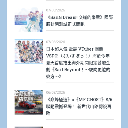
07/08/2026
《BanG Dream! 交織的樂章》國際
服封閉測試正式開跑
07/08/2026
日本超人氣 電競 VTuber 團體
VSPO!（ぶいすぽっ！）將於今年
夏天首度推出海外期間限定餐廳企
劃《Sail Beyond！～駛向更遠的
彼方～》
06/08/2026
《巔峰極速》x《MF GHOST》8/6
聯動震撼登場！ 新世代山路傳說再
臨