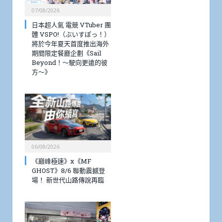
07/08/2026
日本超人氣 電競 VTuber 團
體 VSPO!（ぶいすぽっ！）
將於今年夏天首度推出海外
期間限定餐廳企劃《Sail
Beyond！～駛向更遠的彼
方～》
06/08/2026
《巔峰極速》x《MF
GHOST》8/6 聯動震撼登
場！ 新世代山路傳說再臨