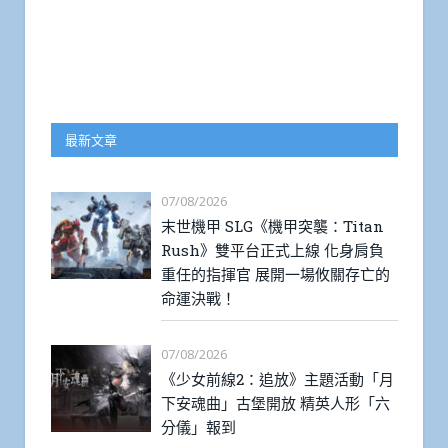
最新文章
07/08/2026
末世機甲 SLG《機甲突襲：Titan
Rush》雙平台正式上線 化身肩負
重任的指揮官 展開一場攸關存亡的
命運決戰！
07/08/2026
《少女前線2：追放》主題活動「月
下安魂曲」古堡開放 精英人形「六
分儀」報到