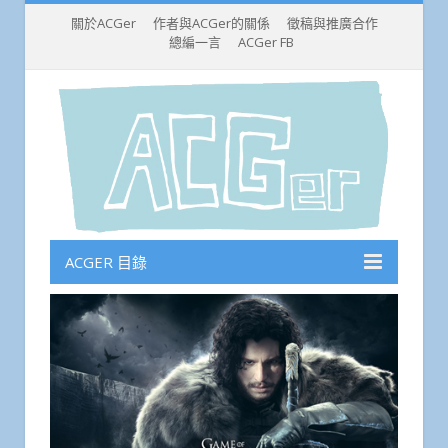
關於ACGer
作者與ACGer的關係
徵稿與推廣合作
總編一言
ACGer FB
ACGER 目錄