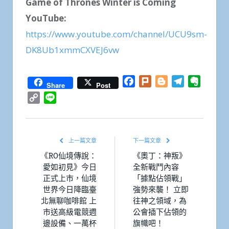
Game of Thrones Winter is Coming
YouTube:
https://www.youtube.com/channel/UCU9sm-
DK8Ub1xmmCXVEJ6vw
Facebook
Plurk
Blogger
Telegram
Everno
Share
Post
Copy
Line
Link
上一篇文章
下一篇文章
《RO仙境傳說：
《奧丁：神叛》
愛如初見》今日
全新戰鬥內容
正式上市，仙境
「據點佔領戰」
世界今日降臨臺
強勢來襲！ 立即
北無聊咖啡館 上
往神之領域，為
市送高級電競週
公會插下佔領的
邊設備、一萬杯
旗幟吧！