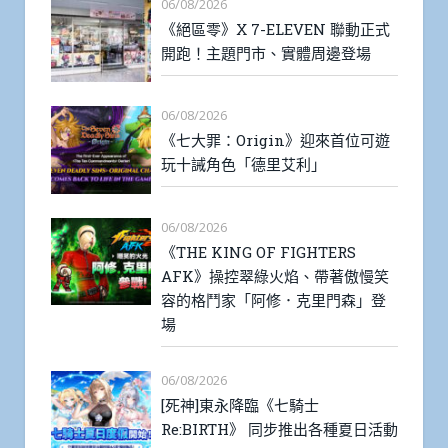
06/08/2026
《絕區零》X 7-ELEVEN 聯動正式
開跑！主題門市、實體周邊登場
06/08/2026
《七大罪：Origin》迎來首位可遊
玩十誡角色「德里艾利」
06/08/2026
《THE KING OF FIGHTERS
AFK》操控翠綠火焰、帶著傲慢笑
容的格鬥家「阿修．克里門森」登
場
06/08/2026
[死神]東永降臨《七騎士
Re:BIRTH》 同步推出各種夏日活動