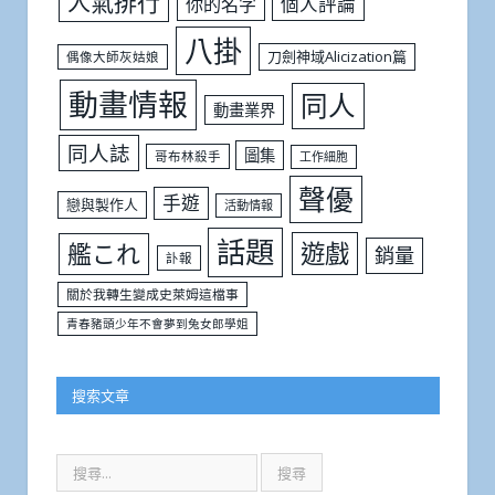
人氣排行
個人評論
你的名字
八掛
刀劍神域Alicization篇
偶像大師灰姑娘
動畫情報
同人
動畫業界
同人誌
圖集
哥布林殺手
工作細胞
聲優
手遊
戀與製作人
活動情報
話題
遊戲
艦これ
銷量
訃報
關於我轉生變成史萊姆這檔事
青春豬頭少年不會夢到兔女郎學姐
搜索文章