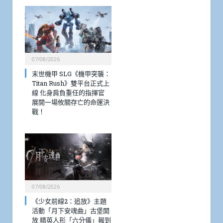
07/08/2026
末世機甲 SLG《機甲突襲：
Titan Rush》雙平台正式上
線 化身肩負重任的指揮官
展開一場攸關存亡的命運決
戰！
07/08/2026
《少女前線2：追放》主題
活動「月下安魂曲」古堡開
放 精英人形「六分儀」報到