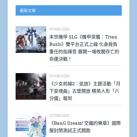
最新文章
07/08/2026
末世機甲 SLG《機甲突襲：Titan
Rush》雙平台正式上線 化身肩負
重任的指揮官 展開一場攸關存亡的
命運決戰！
07/08/2026
《少女前線2：追放》主題活動「月
下安魂曲」古堡開放 精英人形「六
分儀」報到
07/08/2026
《BanG Dream! 交織的樂章》國際
服封閉測試正式開跑