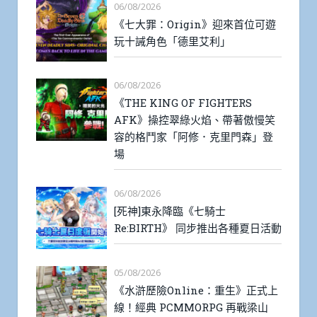
06/08/2026
《七大罪：Origin》迎來首位可遊
玩十誡角色「德里艾利」
06/08/2026
《THE KING OF FIGHTERS
AFK》操控翠綠火焰、帶著傲慢笑
容的格鬥家「阿修．克里門森」登
場
06/08/2026
[死神]東永降臨《七騎士
Re:BIRTH》 同步推出各種夏日活動
05/08/2026
《水滸歷險Online：重生》正式上
線！經典 PCMMORPG 再戰梁山