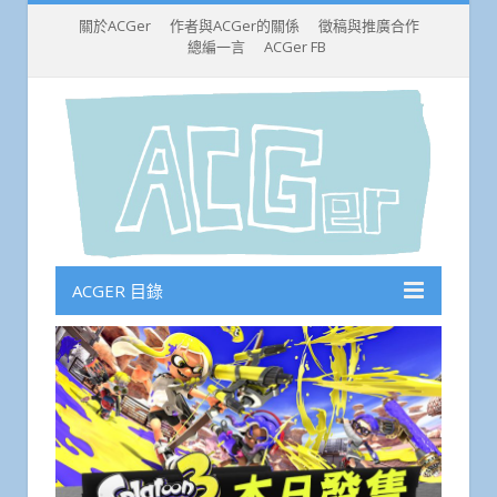
關於ACGer
作者與ACGer的關係
徵稿與推廣合作
總編一言
ACGer FB
ACGER 目錄