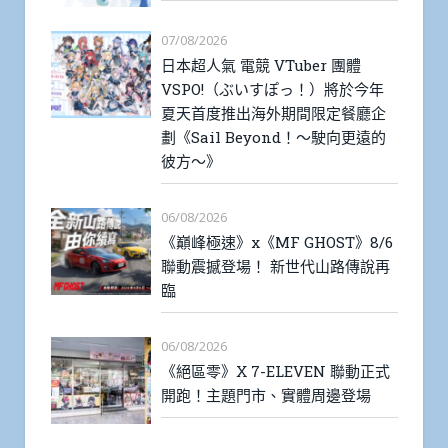
07/08/2026
日本超人氣 電競 VTuber 團體
VSPO!（ぶいすぽっ！）將於今年
夏天首度推出海外期間限定餐廳企
劃《Sail Beyond！～駛向更遠的
彼方～》
06/08/2026
《巔峰極速》x《MF GHOST》8/6
聯動震撼登場！ 新世代山路傳說再
臨
06/08/2026
《絕區零》X 7-ELEVEN 聯動正式
開跑！主題門市、實體周邊登場