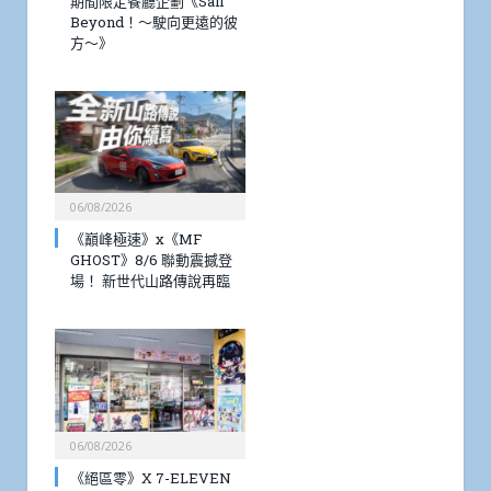
期間限定餐廳企劃《Sail
Beyond！～駛向更遠的彼
方～》
06/08/2026
《巔峰極速》x《MF
GHOST》8/6 聯動震撼登
場！ 新世代山路傳說再臨
06/08/2026
《絕區零》X 7-ELEVEN