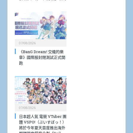
07/08/2026
《BanG Dream! 交織的樂
章》國際服封閉測試正式開
跑
07/08/2026
日本超人氣 電競 VTuber 團
體 VSPO!（ぶいすぽっ！）
將於今年夏天首度推出海外