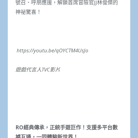
號召、呼朋應援，解鎖首席冒險官JJ林俊傑的
神祕驚喜！
https://youtu.be/qOYCTM4UsJo
遊戲
代言人
TVC
影片
RO
經典傳承，正統手遊巨作！支援多平台數
據互通，一同體驗新世界！