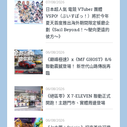
07/08/2026
日本超人氣 電競 VTuber 團體
VSPO!（ぶいすぽっ！）將於今年
夏天首度推出海外期間限定餐廳企
劃《Sail Beyond！～駛向更遠的
彼方～》
06/08/2026
《巔峰極速》x《MF GHOST》8/6
聯動震撼登場！ 新世代山路傳說再
臨
06/08/2026
《絕區零》X 7-ELEVEN 聯動正式
開跑！主題門市、實體周邊登場
06/08/2026