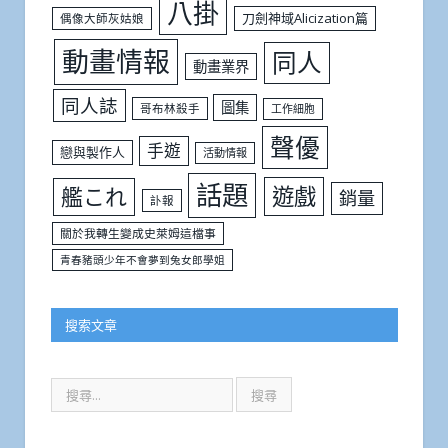
八掛
刀劍神域Alicization篇
偶像大師灰姑娘
動畫情報
同人
動畫業界
同人誌
圖集
哥布林殺手
工作細胞
聲優
手遊
戀與製作人
活動情報
話題
遊戲
艦これ
銷量
訃報
關於我轉生變成史萊姆這檔事
青春豬頭少年不會夢到兔女郎學姐
搜索文章