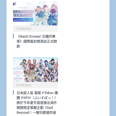
07/08/2026
《BanG Dream! 交織的樂
章》國際服封閉測試正式開
跑
07/08/2026
日本超人氣 電競 VTuber 團
體 VSPO!（ぶいすぽっ！）
將於今年夏天首度推出海外
期間限定餐廳企劃《Sail
Beyond！～駛向更遠的彼