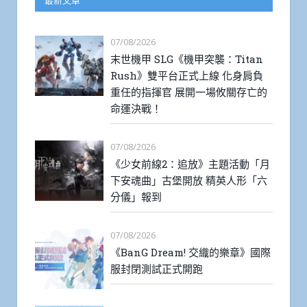
最新文章
07/08/2026
末世機甲 SLG《機甲突襲：Titan
Rush》雙平台正式上線 化身肩負
重任的指揮官 展開一場攸關存亡的
命運決戰！
07/08/2026
《少女前線2：追放》主題活動「月
下安魂曲」古堡開放 精英人形「六
分儀」報到
07/08/2026
《BanG Dream! 交織的樂章》國際
服封閉測試正式開跑