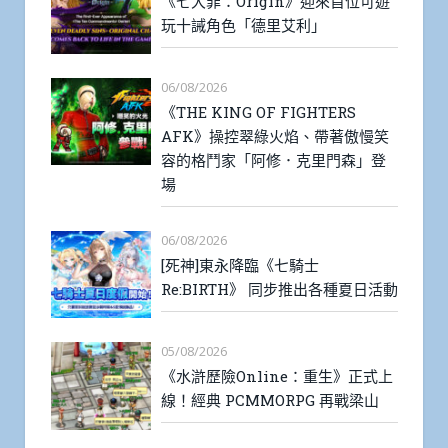
《七大罪：Origin》迎來首位可遊
玩十誡角色「德里艾利」
06/08/2026
《THE KING OF FIGHTERS
AFK》操控翠綠火焰、帶著傲慢笑
容的格鬥家「阿修．克里門森」登
場
06/08/2026
[死神]東永降臨《七騎士
Re:BIRTH》 同步推出各種夏日活動
05/08/2026
《水滸歷險Online：重生》正式上
線！經典 PCMMORPG 再戰梁山