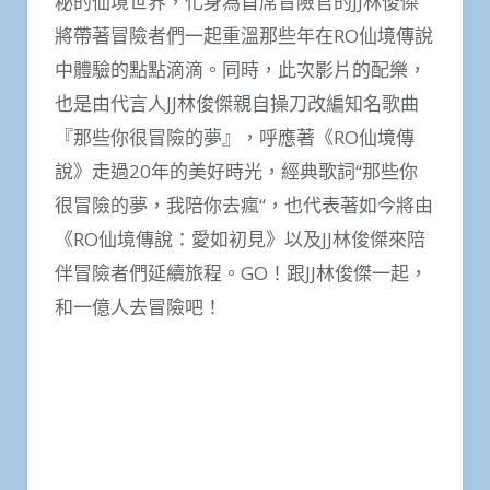
秘的仙境世界，化身為首席冒險官的JJ林俊傑
將帶著冒險者們一起重溫那些年在RO仙境傳說
中體驗的點點滴滴。同時，此次影片的配樂，
也是由代言人JJ林俊傑親自操刀改編知名歌曲
『那些你很冒險的夢』，呼應著《RO仙境傳
說》走過20年的美好時光，經典歌詞“那些你
很冒險的夢，我陪你去瘋“，也代表著如今將由
《RO仙境傳說：愛如初見》以及JJ林俊傑來陪
伴冒險者們延續旅程。GO！跟JJ林俊傑一起，
和一億人去冒險吧！