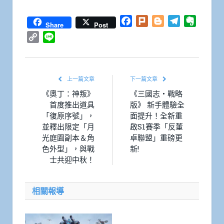
Facebook
Plurk
Blogger
Telegram
Everno
Share
Post
Copy
Line
Link
上一篇文章
下一篇文章
《奧丁：神叛》
《三國志・戰略
首度推出道具
版》 新手體驗全
「復原序號」，
面提升！全新重
並釋出限定「月
啟S1賽季「反董
光庭園副本＆角
卓聯盟」重磅更
色外型」，與戰
新!
士共迎中秋！
相關報導