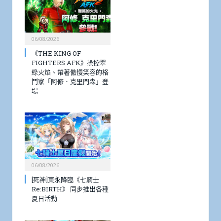
06/08/2026
《THE KING OF
FIGHTERS AFK》操控翠
綠火焰、帶著傲慢笑容的格
鬥家「阿修．克里門森」登
場
06/08/2026
[死神]東永降臨《七騎士
Re:BIRTH》 同步推出各種
夏日活動