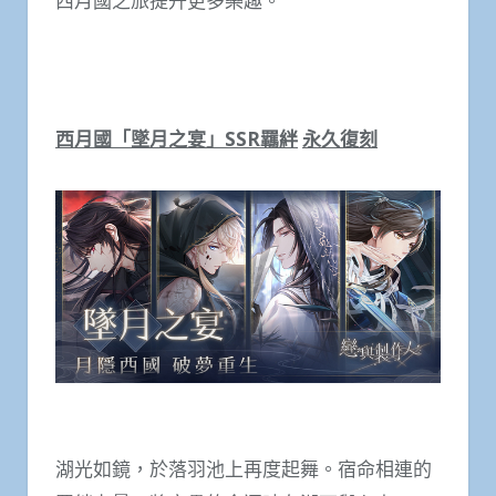
西月國之旅提升更多樂趣。
西月國「墜月之宴」
SSR
羈絆
永久復刻
湖光如鏡，於落羽池上再度起舞。宿命相連的