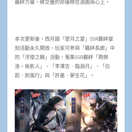
羈絆力量，將交疊的命運映在湖面與心上。
本次更新後，西月國「墜月之宴」SSR羈絆復
刻活動永久開放。玩家可參與「羈絆長廊」中
的「浮燈之願」活動，蒐集SSR羈絆「周棋
洛・無影人」、「李澤言．臨淵月」、「白
起．劍風行」與「許墨．夢生花」。