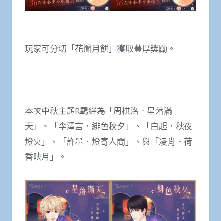
玩家可分切「花瓣月餅」獲取豐厚獎勵。
本次中秋主題R羈絆為「周棋洛．星落滿
天」、「李澤言．緋色秋夕」、「白起．秋夜
燈火」、「許墨．燈寄人間」、與「凌肖．荷
香映月」。