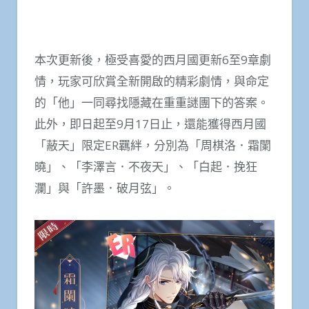
本次更新後，極受喜愛的西月國更新6至9章劇
情，玩家可欣賞全新開啟的精彩劇情，與命定
的「他」一同尋找隱藏在重重謎團下的答案。
此外，即日起至9月17日止，還能獲得西月國
「蔽天」限定ER羈絆，分別為「周棋洛．霜闌
曉」、「李澤言．不夜天」、「白起．挽狂
瀾」與「許墨．破月弦」。