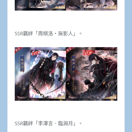
SSR羈絆「周棋洛・無影人」。
SSR羈絆「李澤言．臨淵月」。