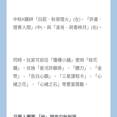
中秋R羈絆「白起．秋夜燈火」(左)、「許墨．
燈寄人間」(中)、與「凌肖．荷香映月」(右)。
同時，玩家可前往「瓊樓小舖」使用「桂花
釀」，兌換「星河許願券」、「體力」、「金
幣」、「告白心願」、「三星課程卡」、「心
緒之花」、「心緒之石」等豐富獎勵。
月圓人團圓
「他」捎來中秋祝福