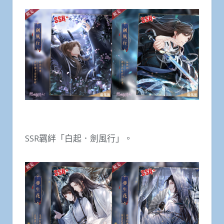
SSR羈絆「白起．劍風行」。