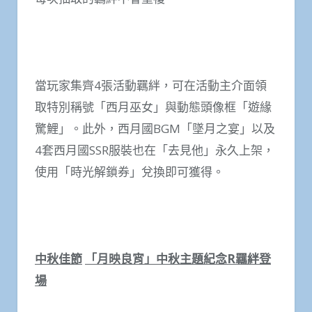
當玩家集齊4張活動羈絆，可在活動主介面領
取特別稱號「西月巫女」與動態頭像框「遊緣
驚鯉」。此外，西月國BGM「墜月之宴」以及
4套西月國SSR服裝也在「去見他」永久上架，
使用「時光解鎖券」兌換即可獲得。
中秋佳節
「月映良宵」中秋主題紀念
R
羈絆登
場