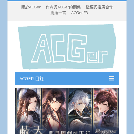
關於ACGer
作者與ACGer的關係
徵稿與推廣合作
總編一言
ACGer FB
ACGER 目錄