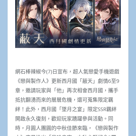
網石棒辣椒今(7)日宣布，超人氣戀愛手機遊戲
《戀與製作人》更新西月國「蔽天」劇情6至9
章，邀請玩家與「他」再次相會西月國，攜手
抵抗翻湧而來的層層危機，還可蒐集限定羈
絆！此外，西月國「墜月之宴」限定SSR羈絆
開啟永久復刻，歡迎玩家踴躍參與活動。同
時，月圓人團圓的中秋佳節來臨，《戀與製作