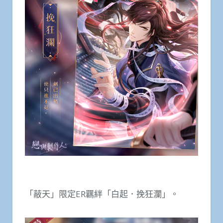
「蔽天」限定ER羈絆「白起．挽狂瀾」。