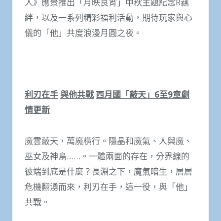
人》應景推出「月映良宵」中秋主題紀念R羈
絆，以及一系列精彩福利活動，期待玩家與心
儀的「他」共度浪漫月圓之夜。
利刃在手
與他共戰
西月國「蔽天」
6
至
9
章劇
情更新
魔雲蔽天，萬魔橫行。隱晶和魔氣、人與魔、
巫女及神鳥……。一體兩面的存在，分界線的
彼端到底是什麼？長淵之下，魔氣暗生，層層
危機翻湧而來，利刃在手，這一役，與「他」
共戰。