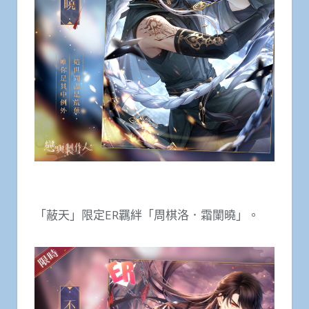
「蔽天」限定ER羈絆「周棋洛．霜闌曉」。