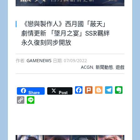
《戀與製作人》西月國「蔽天」
劇情更新 「墜月之宴」SSR羈絆
永久復刻同步開放
作者:
GAMENEWS
日期:
07/09/2022
ACGN
,
新聞動態
,
遊戲
Facebook
Plurk
Blogger
Telegram
Everno
Share
Post
Copy
Line
Link