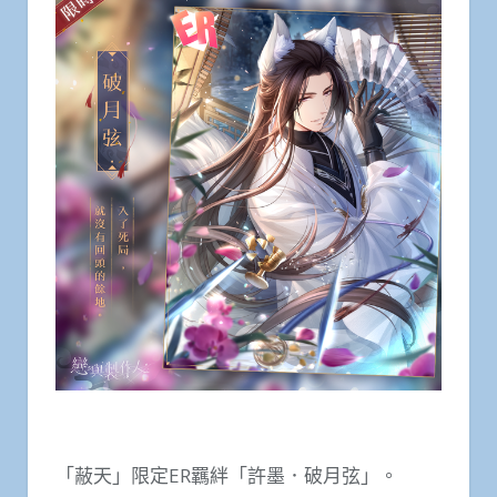
「蔽天」限定ER羈絆「許墨．破月弦」。