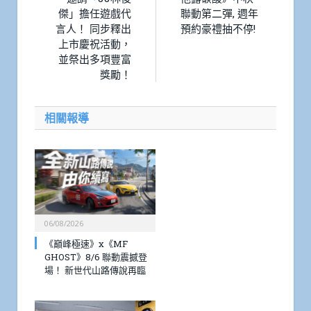
傑」擔任遊戲代
聯動第二彈, 週年
言人！ 同步釋出
預約豪禮抽不停!
上市慶祝活動，
並祭出多項豐富
獎勵！
相關報導
06/08/2026
《巔峰極速》x《MF
GHOST》8/6 聯動震撼登
場！ 新世代山路傳說再臨