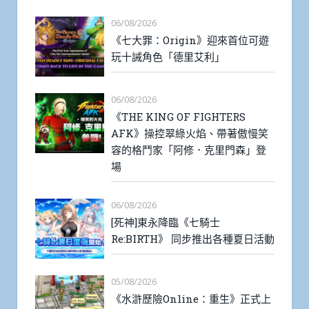
06/08/2026
《七大罪：Origin》迎來首位可遊
玩十誡角色「德里艾利」
06/08/2026
《THE KING OF FIGHTERS
AFK》操控翠綠火焰、帶著傲慢笑
容的格鬥家「阿修．克里門森」登
場
06/08/2026
[死神]東永降臨《七騎士
Re:BIRTH》 同步推出各種夏日活動
05/08/2026
《水滸歷險Online：重生》正式上