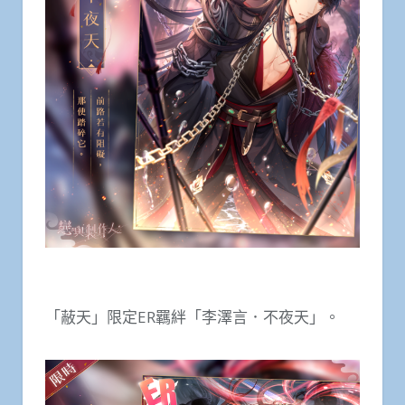
「蔽天」限定ER羈絆「李澤言．不夜天」。