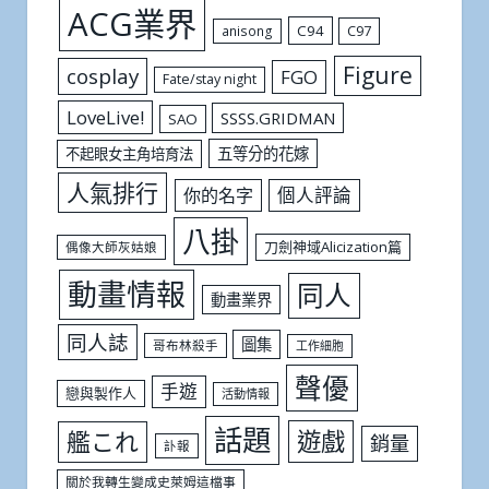
ACG業界
C94
C97
anisong
Figure
cosplay
FGO
Fate/stay night
LoveLive!
SSSS.GRIDMAN
SAO
五等分的花嫁
不起眼女主角培育法
人氣排行
個人評論
你的名字
八掛
刀劍神域Alicization篇
偶像大師灰姑娘
動畫情報
同人
動畫業界
同人誌
圖集
哥布林殺手
工作細胞
聲優
手遊
戀與製作人
活動情報
話題
遊戲
艦これ
銷量
訃報
關於我轉生變成史萊姆這檔事