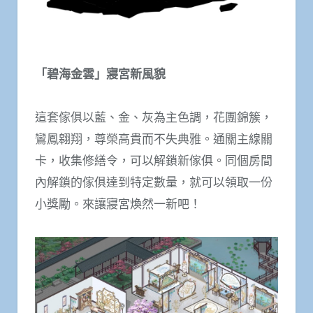
「碧海金雲」寢宮新風貌
這套傢俱以藍、金、灰為主色調，花團錦簇，
鸞鳳翱翔，尊榮高貴而不失典雅。通關主線關
卡，收集修繕令，可以解鎖新傢俱。同個房間
內解鎖的傢俱達到特定數量，就可以領取一份
小獎勵。來讓寢宮煥然一新吧！