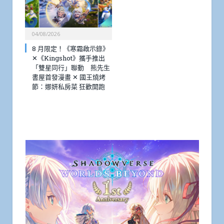
04/08/2026
8 月限定！《寒霜啟示錄》
✕《Kingshot》攜手推出
「雙星同行」聯動 熊先生
書屋首發漫畫 ✕ 國王燒烤
節：娜妍私房菜 狂歡開跑