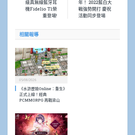
級真無線藍牙耳
年！ 2022藍白大
機Fidelio T1榮
戰強勢開打 慶祝
重登場!
活動同步登場
相關報導
05/08/2026
《水滸歷險Online：重生》
正式上線！經典
PCMMORPG 再戰梁山