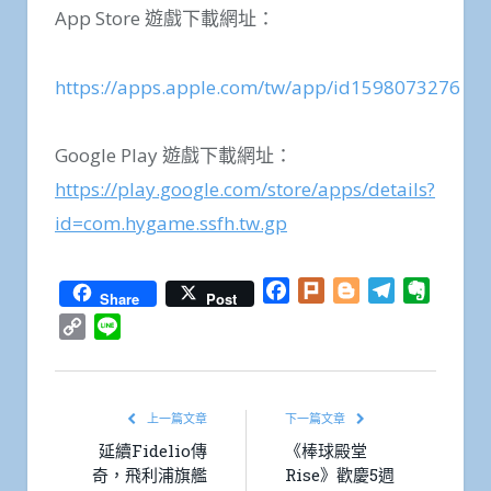
App Store 遊戲下載網址：
https://apps.apple.com/tw/app/id1598073276
Google Play 遊戲下載網址：
https://play.google.com/store/apps/details?
id=com.hygame.ssfh.tw.gp
Facebook
Plurk
Blogger
Telegram
Everno
Share
Post
Copy
Line
Link
上一篇文章
下一篇文章
延續Fidelio傳
《棒球殿堂
奇，飛利浦旗艦
Rise》歡慶5週