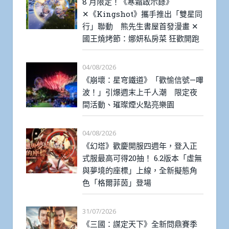
8 月限定！《寒霜啟示錄》
✕《Kingshot》攜手推出「雙星同
行」聯動 熊先生書屋首發漫畫 ✕
國王燒烤節：娜妍私房菜 狂歡開跑
04/08/2026
《崩壞：星穹鐵道》「歡愉信號—嗶
波！」引爆週末上千人潮 限定夜
間活動、璀璨煙火點亮樂園
04/08/2026
《幻塔》歡慶開服四週年，登入正
式服最高可得20抽！ 6.2版本「虛無
與夢境的座標」上線，全新擬態角
色「格爾菲茵」登場
31/07/2026
《三國：謀定天下》全新問鼎賽季