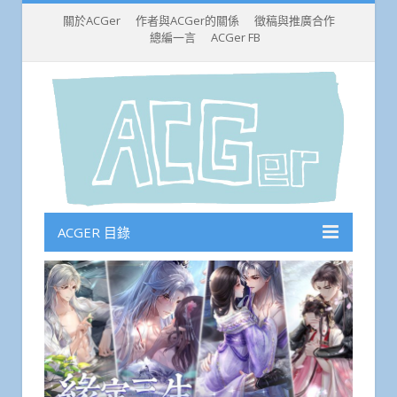
關於ACGer
作者與ACGer的關係
徵稿與推廣合作
總編一言
ACGer FB
ACGER 目錄