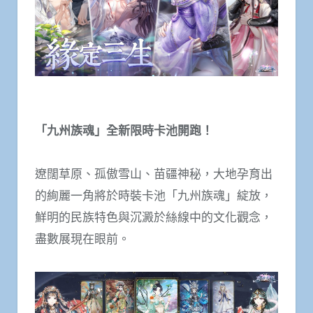
「九州族魂」全新限時卡池開跑！
遼闊草原、孤傲雪山、苗疆神秘，大地孕育出
的絢麗一角將於時裝卡池「九州族魂」綻放，
鮮明的民族特色與沉澱於絲線中的文化觀念，
盡數展現在眼前。