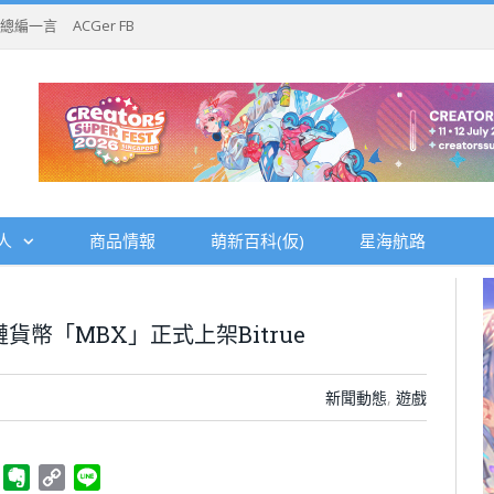
總編一言
ACGer FB
人
商品情報
萌新百科(仮)
星海航路
幣「MBX」正式上架Bitrue
新聞動態
,
遊戲
ger
Telegram
Evernote
Copy
Line