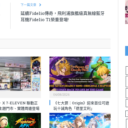
章
下一篇文章
型
延續Fidelio傳奇，飛利浦旗艦級真無線藍牙
」
耳機Fidelio T1榮重登場!
！
06/08/2026
X 7-ELEVEN 聯動正
《七大罪：Origin》迎來首位可遊
主題門市、實體周邊登場
玩十誡角色「德里艾利」