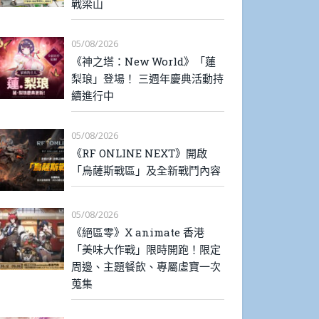
戰梁山
05/08/2026
《神之塔：New World》「蓮
梨琅」登場！ 三週年慶典活動持
續進行中
05/08/2026
《RF ONLINE NEXT》開啟
「烏薩斯戰區」及全新戰鬥內容
05/08/2026
《絕區零》X animate 香港
「美味大作戰」限時開跑！限定
周邊、主題餐飲、專屬虛寶一次
蒐集