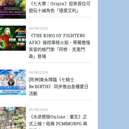
《七大罪：Origin》迎來首位可
遊玩十誡角色「德里艾利」
06/08/2026
《THE KING OF FIGHTERS
AFK》操控翠綠火焰、帶著傲慢
笑容的格鬥家「阿修．克里門
森」登場
06/08/2026
[死神]東永降臨《七騎士
Re:BIRTH》 同步推出各種夏日
活動
05/08/2026
《水滸歷險Online：重生》正
式上線！經典 PCMMORPG 再