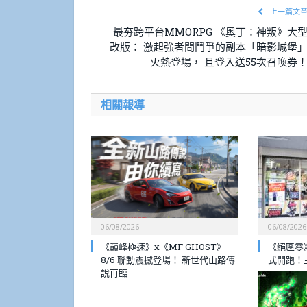
上一篇文
最夯跨平台MMORPG 《奧丁：神叛》大
改版： 激起強者間鬥爭的副本「暗影城堡
火熱登場， 且登入送55次召喚券
相關報導
06/08/2026
06/08/2026
《巔峰極速》x《MF GHOST》
《絕區零》
8/6 聯動震撼登場！ 新世代山路傳
式開跑！
說再臨