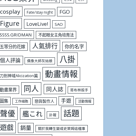
cosplay
FGO
Fate/stay night
Figure
LoveLive!
SAO
SSSS.GRIDMAN
不起眼女主角培育法
人氣排行
你的名字
五等分的花嫁
八掛
個人評論
偶像大師灰姑娘
動畫情報
刀劍神域Alicization篇
同人
同人誌
動畫業界
哥布林殺手
手遊
圖集
戀與製作人
工作細胞
活動情報
話題
聲優
艦これ
訃報
遊戲
銷量
關於我轉生變成史萊姆這檔事