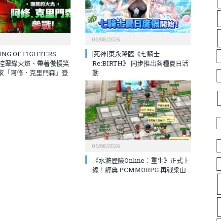
06/08/2026
NG OF FIGHTERS
[死神]東永降臨《七騎士
操控翠綠火焰、帶著傲慢笑
Re:BIRTH》 同步推出各種夏日活
家「阿修．克里門森」登
動
05/08/2026
《水滸歷險Online：重生》正式上
線！經典 PCMMORPG 再戰梁山