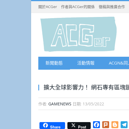
關於ACGer
作者與ACGer的關係
徵稿與推廣合作
新聞動態
活動情報
ACGN&同
擴大全球影響力！ 網石專有區塊鏈貨
作者:
GAMENEWS
日期:
13/05/2022
Facebook
Plurk
Blog
Share
Post