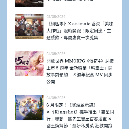
05/08/2026
《絕區零》X animate 香港「美味
大作戰」限時開跑！限定周邊、主
題餐飲、專屬虛寶一次蒐集
04/08/2026
開放世界 MMORPG《傳奇4》迎接
上市 5 週年 全新職業「精靈士」開
放事前預約 5 週年紀念 MV 同步
公開
04/08/2026
8 月限定！《寒霜啟示錄》
✕《Kingshot》攜手推出「雙星同
行」聯動 熊先生書屋首發漫畫 ✕
國王燒烤節：娜妍私房菜 狂歡開跑