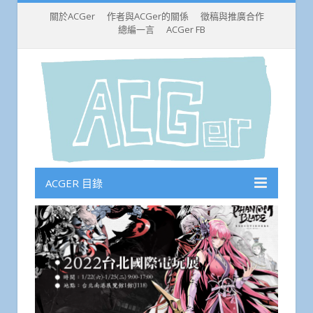
關於ACGer
作者與ACGer的關係
徵稿與推廣合作
總編一言
ACGer FB
ACGER 目錄