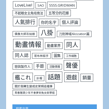
LoveLive!
SSSS.GRIDMAN
SAO
五等分的花嫁
不起眼女主角培育法
人氣排行
個人評論
你的名字
八掛
刀劍神域Alicization篇
偶像大師灰姑娘
動畫情報
同人
動畫業界
同人誌
圖集
哥布林殺手
工作細胞
聲優
手遊
戀與製作人
活動情報
話題
遊戲
艦これ
銷量
訃報
關於我轉生變成史萊姆這檔事
青春豬頭少年不會夢到兔女郎學姐
搜索文章