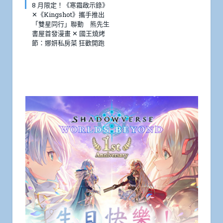
8 月限定！《寒霜啟示錄》
✕《Kingshot》攜手推出
「雙星同行」聯動 熊先生
書屋首發漫畫 ✕ 國王燒烤
節：娜妍私房菜 狂歡開跑