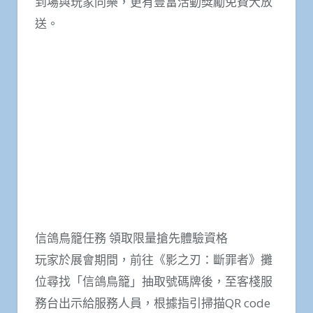
到場與玩家同樂，更有豐富活動獎勵免費大放
送。
信鴿鳥籠任務 領取限量搶先體驗資格
玩家於展會期間，前往《影之刃：斷罪者》攤
位尋找「信鴿鳥籠」抽取號碼牌後，至客棧服
務台出示給服務人員，根據指引掃描QR code