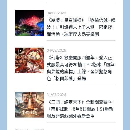
04/08/2026
《崩壞：星穹鐵道》「歡愉信號—嗶
波！」引爆週末上千人潮 限定夜
間活動、璀璨煙火點亮樂園
04/08/2026
《幻塔》歡慶開服四週年，登入正
式服最高可得20抽！ 6.2版本「虛無
與夢境的座標」上線，全新擬態角
色「格爾菲茵」登場
31/07/2026
《三國：謀定天下》全新問鼎賽季
「南郡烽起」8月8日開啟！S1煥新
服及非遺蘇繡外觀新登場