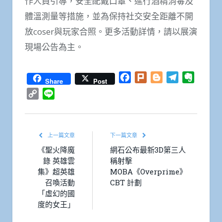
作人員引導，安全配戴口罩、進行酒精消毒及
體溫測量等措施，並為保持社交安全距離不開
放coser與玩家合照。更多活動詳情，請以展演
現場公告為主。
Facebook
Plurk
Blogger
Telegram
Everno
Share
Post
Copy
Line
Link
上一篇文章
下一篇文章
《聖火降魔
網石公布最新3D第三人
錄 英雄雲
稱射擊
集》超英雄
MOBA《Overprime》
召喚活動
CBT 計劃
「虛幻的國
度的女王」