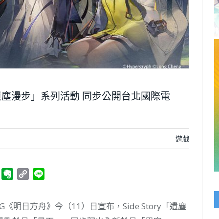
y「遺塵漫步」系列活動 同步公開台北國際電
遊戲
ger
Telegram
Evernote
Copy
Line
Link
明日方舟》今（11）日宣布，Side Story「遺塵