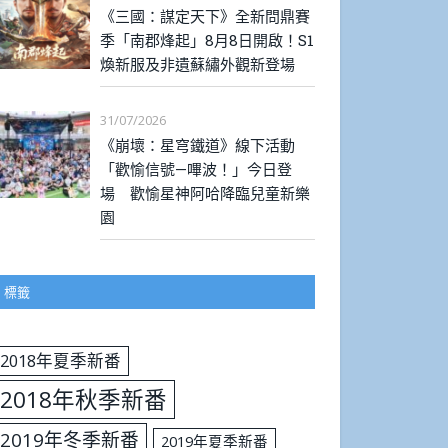
《三國：謀定天下》全新問鼎賽
季「南郡烽起」8月8日開啟！S1
煥新服及非遺蘇繡外觀新登場
31/07/2026
《崩壞：星穹鐵道》線下活動
「歡愉信號—嗶波！」今日登
場 歡愉星神阿哈降臨兒童新樂
園
標籤
2018年夏季新番
2018年秋季新番
2019年冬季新番
2019年夏季新番