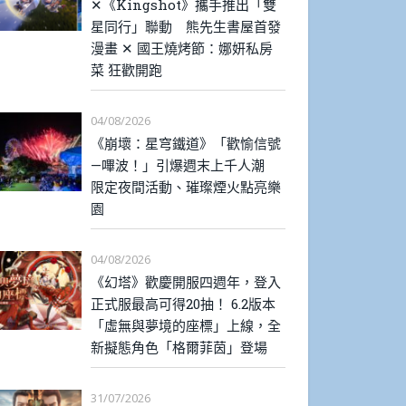
✕《Kingshot》攜手推出「雙
星同行」聯動 熊先生書屋首發
漫畫 ✕ 國王燒烤節：娜妍私房
菜 狂歡開跑
04/08/2026
《崩壞：星穹鐵道》「歡愉信號
—嗶波！」引爆週末上千人潮
限定夜間活動、璀璨煙火點亮樂
園
04/08/2026
《幻塔》歡慶開服四週年，登入
正式服最高可得20抽！ 6.2版本
「虛無與夢境的座標」上線，全
新擬態角色「格爾菲茵」登場
31/07/2026