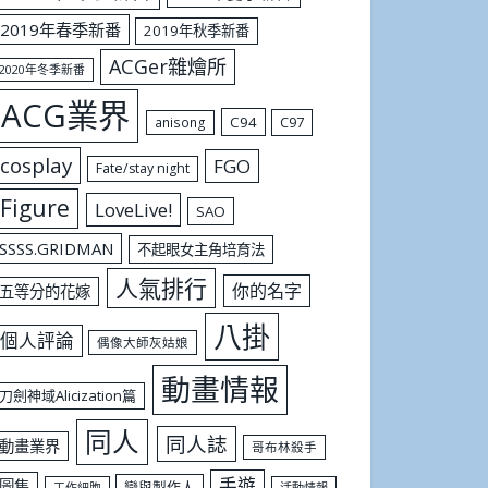
2019年春季新番
2019年秋季新番
ACGer雜燴所
2020年冬季新番
ACG業界
C94
C97
anisong
cosplay
FGO
Fate/stay night
Figure
LoveLive!
SAO
SSSS.GRIDMAN
不起眼女主角培育法
人氣排行
你的名字
五等分的花嫁
八掛
個人評論
偶像大師灰姑娘
動畫情報
刀劍神域Alicization篇
同人
同人誌
動畫業界
哥布林殺手
手遊
圖集
戀與製作人
工作細胞
活動情報