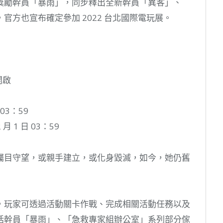
獎勵幹員「暴雨」，同步釋出全新幹員「異客」、
方也宣布確定參加 2022 台北國際電玩展。
開啟
 03：59
月 1 日 03：59
矚目守望，或親手建立，或化身毀滅，如今，她仍舊
，玩家可透過活動關卡作戰、完成相關活動任務以及
括幹員「暴雨」、「急救專家組辦公室」系列部分傢