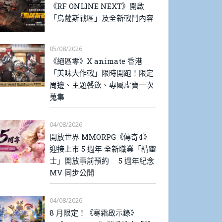
《RF ONLINE NEXT》開啟
「烏薩斯戰區」及全新戰鬥內容
05/08/2026
《絕區零》X animate 香港
「美味大作戰」限時開跑！限定
周邊、主題餐飲、專屬虛寶一次
蒐集
04/08/2026
開放世界 MMORPG《傳奇4》
迎接上市 5 週年 全新職業「精靈
士」開放事前預約 5 週年紀念
MV 同步公開
04/08/2026
8 月限定！《寒霜啟示錄》