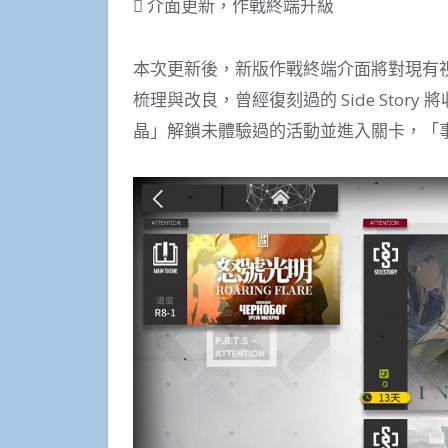
 介面更新，作戰終端升級
本次更新後，新版作戰終端介面將對現有
梳理與改良，曾經復刻過的 Side Sto
晶」解鎖未體驗過的活動並進入關卡，「