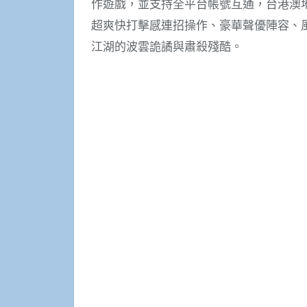
作遊戲，並支持全平台帳號互通，台港澳地區
超爽快打擊感連招操作、豪華聲優陣容、
江湖的波雲詭譎與肅殺殘酷。