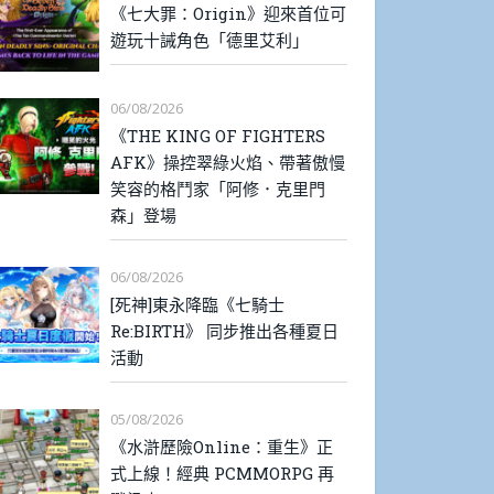
《七大罪：Origin》迎來首位可
遊玩十誡角色「德里艾利」
06/08/2026
《THE KING OF FIGHTERS
AFK》操控翠綠火焰、帶著傲慢
笑容的格鬥家「阿修．克里門
森」登場
06/08/2026
[死神]東永降臨《七騎士
Re:BIRTH》 同步推出各種夏日
活動
05/08/2026
《水滸歷險Online：重生》正
式上線！經典 PCMMORPG 再