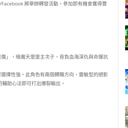
r/Facebook 將舉辦轉發活動，參加即有機會獲得豐
黑傷」，暗魔天堡堡主次子，背負血海深仇與命運抗
可選擇性強。此角色有兩個轉職方向，靈敏型的絕影
的輔助心法即可打出爆裂輸出。