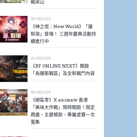
戰梁山
05/08/2026
《神之塔：New World》「蓮
梨琅」登場！ 三週年慶典活動持
續進行中
05/08/2026
《RF ONLINE NEXT》開啟
「烏薩斯戰區」及全新戰鬥內容
05/08/2026
《絕區零》X animate 香港
「美味大作戰」限時開跑！限定
周邊、主題餐飲、專屬虛寶一次
蒐集