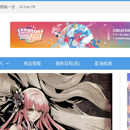
總編一言
ACGer FB
人
商品情報
萌新百科(仮)
星海航路