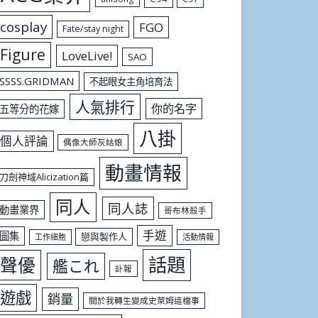
cosplay
FGO
Fate/stay night
Figure
LoveLive!
SAO
SSSS.GRIDMAN
不起眼女主角培育法
人氣排行
你的名字
五等分的花嫁
八掛
個人評論
偶像大師灰姑娘
動畫情報
刀劍神域Alicization篇
同人
同人誌
動畫業界
哥布林殺手
手遊
圖集
戀與製作人
工作細胞
活動情報
話題
聲優
艦これ
訃報
遊戲
銷量
關於我轉生變成史萊姆這檔事