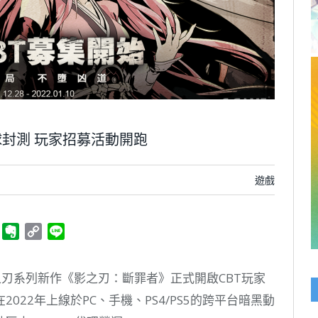
封測 玩家招募活動開跑
遊戲
ger
Telegram
Evernote
Copy
Line
Link
之刃系列新作《影之刃：斷罪者》正式開啟CBT玩家
22年上線於PC、手機、PS4/PS5的跨平台暗黑動