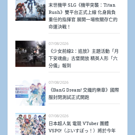
末世機甲 SLG《機甲突襲：Titan
Rush》雙平台正式上線 化身肩負
重任的指揮官 展開一場攸關存亡的
命運決戰！
07/08/2026
《少女前線2：追放》主題活動「月
下安魂曲」古堡開放 精英人形「六
分儀」報到
07/08/2026
《BanG Dream! 交織的樂章》國際
服封閉測試正式開跑
07/08/2026
日本超人氣 電競 VTuber 團體
VSPO!（ぶいすぽっ！）將於今年