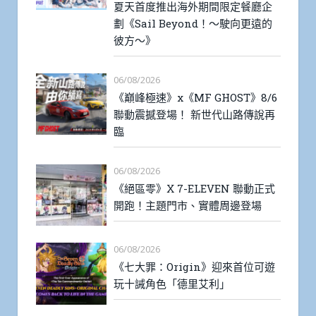
夏天首度推出海外期間限定餐廳企
劃《Sail Beyond！～駛向更遠的
彼方～》
06/08/2026
《巔峰極速》x《MF GHOST》8/6
聯動震撼登場！ 新世代山路傳說再
臨
06/08/2026
《絕區零》X 7-ELEVEN 聯動正式
開跑！主題門市、實體周邊登場
06/08/2026
《七大罪：Origin》迎來首位可遊
玩十誡角色「德里艾利」