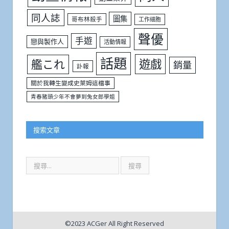
同人誌
圖集
哥布林殺手
工作細胞
聲優
手遊
戀與製作人
活動情報
話題
遊戲
艦これ
銷量
訃報
關於我轉生變成史萊姆這檔事
青春豬頭少年不會夢到兔女郎學姐
搜索文章
©2023 ACGer All Right Reserved