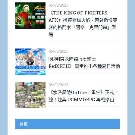
06/08/2026
《THE KING OF FIGHTERS
AFK》操控翠綠火焰、帶著傲慢笑
容的格鬥家「阿修．克里門森」登
場
06/08/2026
[死神]東永降臨《七騎士
Re:BIRTH》 同步推出各種夏日活動
05/08/2026
《水滸歷險Online：重生》正式上
線！經典 PCMMORPG 再戰梁山
標籤