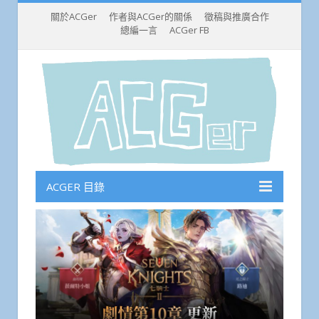
關於ACGer
作者與ACGer的關係
徵稿與推廣合作
總編一言
ACGer FB
ACGER 目錄