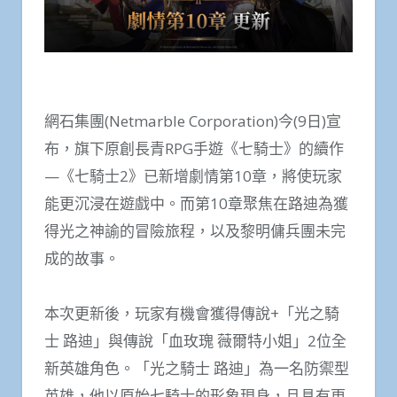
網石集團(Netmarble Corporation)今(9日)宣
布，旗下原創長青RPG手遊《七騎士》的續作
—《七騎士2》已新增劇情第10章，將使玩家
能更沉浸在遊戲中。而第10章聚焦在路迪為獲
得光之神諭的冒險旅程，以及黎明傭兵團未完
成的故事。
本次更新後，玩家有機會獲得傳說+「光之騎
士 路迪」與傳說「血玫瑰 薇爾特小姐」2位全
新英雄角色。「光之騎士 路迪」為一名防禦型
英雄，他以原始七騎士的形象現身，且具有更