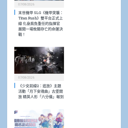
07/08/2026
末世機甲 SLG《機甲突襲：
Titan Rush》雙平台正式上
線 化身肩負重任的指揮官
展開一場攸關存亡的命運決
戰！
07/08/2026
《少女前線2：追放》主題
活動「月下安魂曲」古堡開
放 精英人形「六分儀」報到