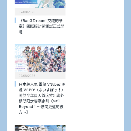
07/08/2026
《BanG Dream! 交織的樂
章》國際服封閉測試正式開
跑
07/08/2026
日本超人氣 電競 VTuber 團
體 VSPO!（ぶいすぽっ！）
將於今年夏天首度推出海外
期間限定餐廳企劃《Sail
Beyond！～駛向更遠的彼
方～》