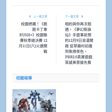
Link
上一篇文章
下一篇文章
校園燃飆！《跑
相約與你再次相
跑卡丁車
遇，《夢幻新誅
RUSH+》校園聯
仙》手遊事前預
賽秋季總決賽 12
約12月9日浪漫開
月11日(六)火速開
啟 從草廟村初識
戰
到魚燈夜色，
PBR2.0真實遊戲
質感美景搶先看
相關報導