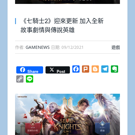
《七騎士2》迎來更新 加入全新
故事劇情與傳說英雄
作者:
GAMENEWS
日期:
09/12/2021
遊戲
Facebook
Plurk
Blogger
Telegram
Everno
Share
Post
Copy
Line
Link