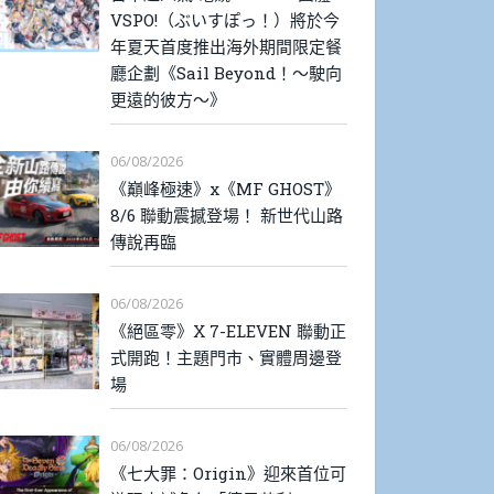
VSPO!（ぶいすぽっ！）將於今
年夏天首度推出海外期間限定餐
廳企劃《Sail Beyond！～駛向
更遠的彼方～》
06/08/2026
《巔峰極速》x《MF GHOST》
8/6 聯動震撼登場！ 新世代山路
傳說再臨
06/08/2026
《絕區零》X 7-ELEVEN 聯動正
式開跑！主題門市、實體周邊登
場
06/08/2026
《七大罪：Origin》迎來首位可