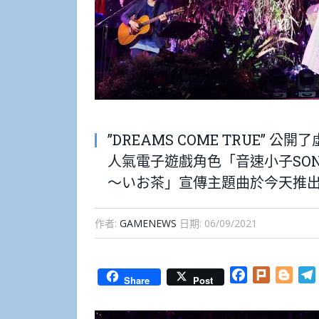
”DREAMS COME TRUE” 公開
人氣電子遊戲角色「音速小子SON
～いお茶」宣傳主題曲於今天推
作者:
GAMENEWS
日期:
06/09/2021
Facebook
Plurk
Blog
Share
Post