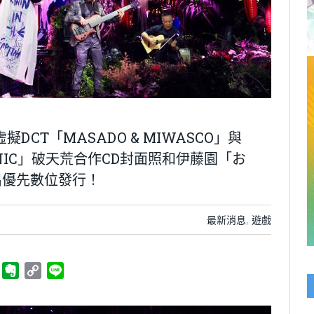
了虛擬DCT「MASADO & MIWASCO」與
IC」破天荒合作CD封面照和伊藤園「お
出優先數位發行！
最新消息
,
遊戲
ger
Telegram
Evernote
Copy
Line
Link