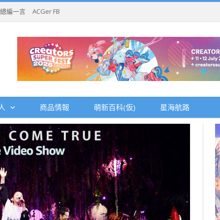
總編一言
ACGer FB
人
商品情報
萌新百科(仮)
星海航路