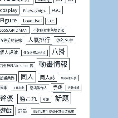
cosplay
FGO
Fate/stay night
Figure
LoveLive!
SAO
SSSS.GRIDMAN
不起眼女主角培育法
人氣排行
你的名字
五等分的花嫁
八掛
個人評論
偶像大師灰姑娘
動畫情報
刀劍神域Alicization篇
同人
同人誌
動畫業界
哥布林殺手
手遊
圖集
戀與製作人
工作細胞
活動情報
話題
聲優
艦これ
訃報
遊戲
銷量
關於我轉生變成史萊姆這檔事