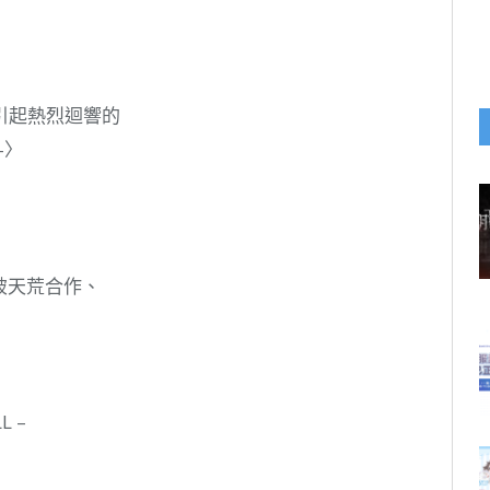
引起熱烈迴響的
-〉
」
破天荒合作、
L –