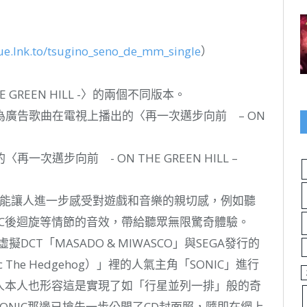
ue.lnk.to/tsugino_seno_de_mm_single
）
 GREEN HILL -〉的兩個不同版本。
廣告歌曲在電視上播出的〈再一次邁步向前 – ON
邁步向前 - ON THE GREEN HILL –
ION〉一曲能讓人進一步感受對遊戲和音樂的親切感，例如聽
IC後迴旋等情節的音效，帶給聽眾無限驚奇體驗。
CT「MASADO & MIWASCO」與SEGA發行的
c The Hedgehog）」裡的人氣主角「SONIC」進行
人本人也形容這是實現了如「行星並列一排」般的奇
ONIC那邊已搶先一步公開了CD封面照，隨即在網上