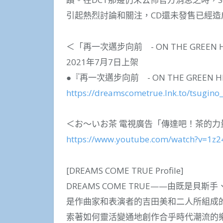
引起熱烈討論和關注，CD還未發售已經造
＜「再一次邁步向前 - ON THE GREEN H
2021年7月7日上架
●『再一次邁步向前 - ON THE GREEN HI
https://dreamscometrue.lnk.to/tsugino
＜お～いお茶 電視廣告「傳達吧！茶的力
https://www.youtube.com/watch?v=1z
[DREAMS COME TRUE Profile]
DREAMS COME TRUE——由既是
是作曲家和表演者的吉田美和二人所組成
索著如何靈活變通地創作合乎時代潮流的樂