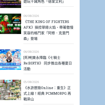
遊玩十誡角色「德里艾利」
06/08/2026
《THE KING OF FIGHTERS
AFK》操控翠綠火焰、帶著傲慢
笑容的格鬥家「阿修．克里門
森」登場
06/08/2026
[死神]東永降臨《七騎士
Re:BIRTH》 同步推出各種夏日
活動
05/08/2026
《水滸歷險Online：重生》正
式上線！經典 PCMMORPG 再
戰梁山