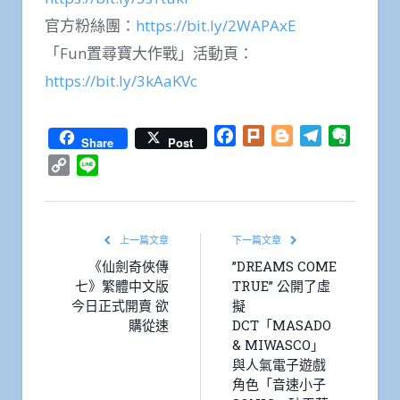
官方粉絲團：
https://bit.ly/2WAPAxE
「Fun置尋寶大作戰」活動頁：
https://bit.ly/3kAaKVc
Facebook
Plurk
Blogger
Telegram
Everno
Share
Post
Copy
Line
Link
上一篇文章
下一篇文章
《仙劍奇俠傳
”DREAMS COME
七》繁體中文版
TRUE” 公開了虛
今日正式開賣 欲
擬
購從速
DCT「MASADO
& MIWASCO」
與人氣電子遊戲
角色「音速小子