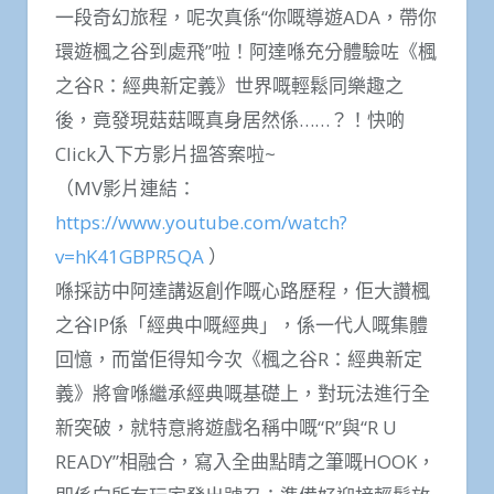
一段奇幻旅程，呢次真係“你嘅導遊ADA，帶你
環遊楓之谷到處飛”啦！阿達喺充分體驗咗《楓
之谷R：經典新定義》世界嘅輕鬆同樂趣之
後，竟發現菇菇嘅真身居然係……？！快啲
Click入下方影片搵答案啦~
（MV影片連結：
https://www.youtube.com/watch?
v=hK41GBPR5QA
）
喺採訪中阿達講返創作嘅心路歷程，佢大讚楓
之谷IP係「經典中嘅經典」，係一代人嘅集體
回憶，而當佢得知今次《楓之谷R：經典新定
義》將會喺繼承經典嘅基礎上，對玩法進行全
新突破，就特意將遊戲名稱中嘅“R”與“R U
READY”相融合，寫入全曲點睛之筆嘅HOOK，