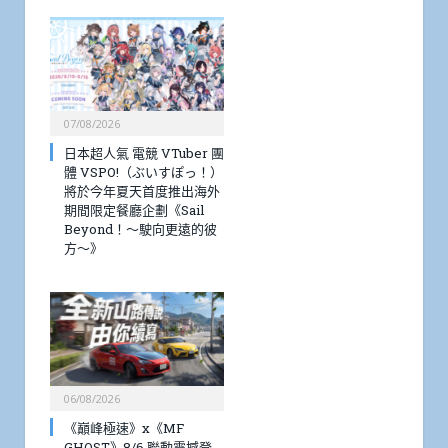
07/08/2026
日本超人氣 電競 VTuber 團
體 VSPO!（ぶいすぽっ！）
將於今年夏天首度推出海外
期間限定餐廳企劃《Sail
Beyond！～駛向更遠的彼
方～》
06/08/2026
《巔峰極速》x《MF
GHOST》8/6 聯動震撼登