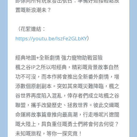
即係向所有玩家發出號召：準備好迎接輕鬆放
置嘅新浪潮未？
（花絮連結：
https://youtu.be/lszFe2GLbKY
）
經典地圖+全新劇情 強力寵物助戰冒險
楓之谷IP之所以咁經典，精彩嘅背景故事自然
功不可沒，而本作將會推出全新番外劇情，增
添數個原創副本。突如其來嘅災難降臨，楓之
谷世界再度陷入混亂，倖存者們成立咗楓之谷
聯盟，攜手改變歷史、拯救世界。彼此交織嘅
命運將故事篇章推向最高潮，行走喺呢片遼闊
嘅大陸上，肩負重任嘅勇士們將會何去何從？
未知嘅旅程，等你一探究竟！