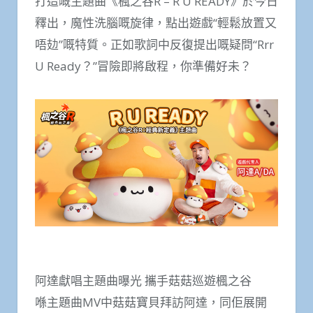
打造嘅主題曲《楓之谷R – R U READY》於今日
釋出，魔性洗腦嘅旋律，點出遊戲“輕鬆放置又
唔攰”嘅特質。正如歌詞中反復提出嘅疑問“Rrr
U Ready？”冒險即將啟程，你準備好未？
阿達獻唱主題曲曝光 攜手菇菇巡遊楓之谷
喺主題曲MV中菇菇寶貝拜訪阿達，同佢展開