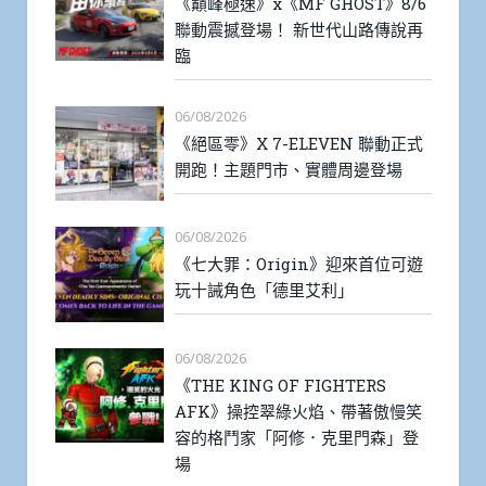
《巔峰極速》x《MF GHOST》8/6
聯動震撼登場！ 新世代山路傳說再
臨
06/08/2026
《絕區零》X 7-ELEVEN 聯動正式
開跑！主題門市、實體周邊登場
06/08/2026
《七大罪：Origin》迎來首位可遊
玩十誡角色「德里艾利」
06/08/2026
《THE KING OF FIGHTERS
AFK》操控翠綠火焰、帶著傲慢笑
容的格鬥家「阿修．克里門森」登
場