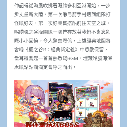
仲記得從海風吹拂著嘅維多利亞港開始，一步
步丈量新大陸，第一次喺弓箭手村遇到組隊打
怪嘅好友，第一次好興奮搭船前往天空之城，
呢啲楓之谷版圖嘅一隅曾存放著我們不肯忘卻
嘅小小回憶。令人驚喜嘅係，上述經典地圖將
會喺《楓之谷R：經典新定義》中悉數保留，
當耳邊響起一首首熟悉嘅BGM，埋藏喺腦海深
處嘅點點滴滴定會呼之而出。