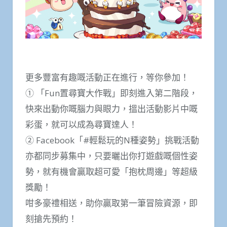
更多豐富有趣嘅活動正在進行，等你參加！
① 「Fun置尋寶大作戰」即刻進入第二階段，
快來出動你嘅腦力與眼力，搵出活動影片中嘅
彩蛋，就可以成為尋寶達人！
② Facebook「#輕鬆玩的N種姿勢」挑戰活動
亦都同步募集中，只要曬出你打遊戲嘅個性姿
勢，就有機會贏取超可愛「抱枕周邊」等超級
獎勵！
咁多豪禮相送，助你贏取第一筆冒險資源，即
刻搶先預約！