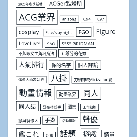
ACGer雜燴所
2020年冬季新番
ACG業界
C94
C97
anisong
Figure
cosplay
FGO
Fate/stay night
LoveLive!
SSSS.GRIDMAN
SAO
五等分的花嫁
不起眼女主角培育法
人氣排行
個人評論
你的名字
八掛
刀劍神域Alicization篇
偶像大師灰姑娘
動畫情報
同人
動畫業界
同人誌
圖集
哥布林殺手
工作細胞
聲優
手遊
戀與製作人
活動情報
話題
遊戲
艦これ
銷量
訃報