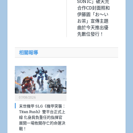
SONIC」破天荒
合作CD封面照和
伊藤園「お～い
お茶」宣傳主題
曲於今天推出優
先數位發行！
相關報導
07/08/2026
末世機甲 SLG《機甲突襲：
Titan Rush》雙平台正式上
線 化身肩負重任的指揮官
展開一場攸關存亡的命運決
戰！