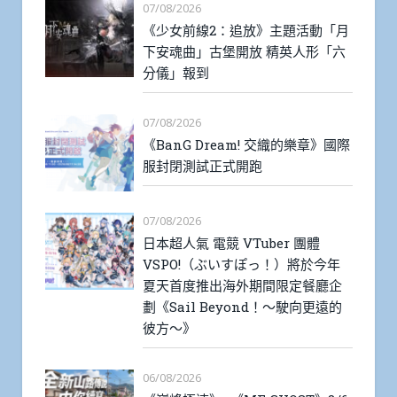
07/08/2026
《少女前線2：追放》主題活動「月
下安魂曲」古堡開放 精英人形「六
分儀」報到
07/08/2026
《BanG Dream! 交織的樂章》國際
服封閉測試正式開跑
07/08/2026
日本超人氣 電競 VTuber 團體
VSPO!（ぶいすぽっ！）將於今年
夏天首度推出海外期間限定餐廳企
劃《Sail Beyond！～駛向更遠的
彼方～》
06/08/2026