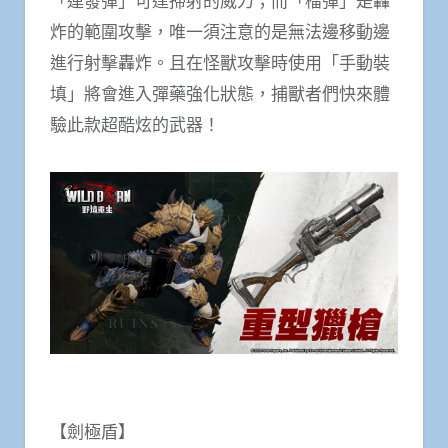
「連發彈」可達掃射的威力；而「榴彈」是轟
炸的範圍攻擊，唯一須注意的是無法邊移動邊
進行射擊轟炸。且在怪獸攻擊時使用「手動裝
填」將會進入彈藥強化狀態，捕獸者們快來體
驗此款超酷炫的武器！
【劍極盾】