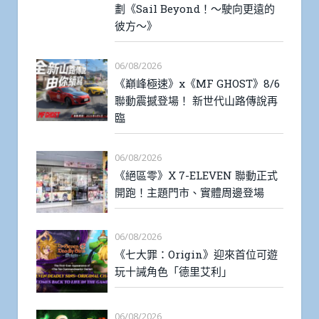
劃《Sail Beyond！～駛向更遠的
彼方～》
06/08/2026
《巔峰極速》x《MF GHOST》8/6
聯動震撼登場！ 新世代山路傳說再
臨
06/08/2026
《絕區零》X 7-ELEVEN 聯動正式
開跑！主題門市、實體周邊登場
06/08/2026
《七大罪：Origin》迎來首位可遊
玩十誡角色「德里艾利」
06/08/2026