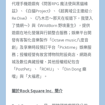
代理手機遊戲有《問答RPG 魔法使與黑貓維
茲》、《白貓Project》、《超異域公主連結☆
Re:Dive》、《乃木恋～那天在坂道下，我墜入
了情網～》與《WildBorn 野境重生》，提供
遊戲在地化營運與行銷整合服務；娛樂平台開
發有客製化音樂製作「Octave music八度音
創」及享樂時段預訂平台「Picktime」娛樂服
務；授權經營有故宮博物院附設商店、網路商
城及數位典藏授權、其他授權經紀包含
「PostPet」、「ROKU」、「Din Dong 癲
噹」與「大福君」。
關於
Rock Square Inc.
簡介