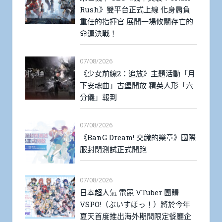
Rush》雙平台正式上線 化身肩負
重任的指揮官 展開一場攸關存亡的
命運決戰！
07/08/2026
《少女前線2：追放》主題活動「月
下安魂曲」古堡開放 精英人形「六
分儀」報到
07/08/2026
《BanG Dream! 交織的樂章》國際
服封閉測試正式開跑
07/08/2026
日本超人氣 電競 VTuber 團體
VSPO!（ぶいすぽっ！）將於今年
夏天首度推出海外期間限定餐廳企