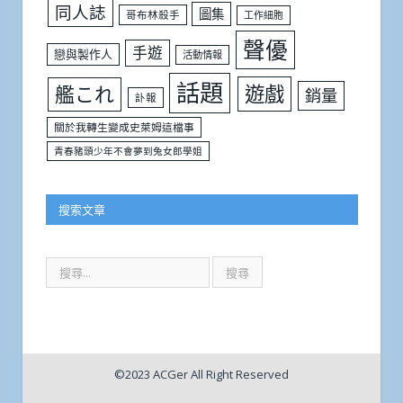
同人誌
圖集
哥布林殺手
工作細胞
聲優
手遊
戀與製作人
活動情報
話題
遊戲
艦これ
銷量
訃報
關於我轉生變成史萊姆這檔事
青春豬頭少年不會夢到兔女郎學姐
搜索文章
©2023 ACGer All Right Reserved