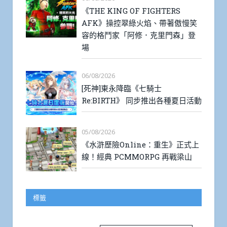
《THE KING OF FIGHTERS
AFK》操控翠綠火焰、帶著傲慢笑
容的格鬥家「阿修．克里門森」登
場
06/08/2026
[死神]東永降臨《七騎士
Re:BIRTH》 同步推出各種夏日活動
05/08/2026
《水滸歷險Online：重生》正式上
線！經典 PCMMORPG 再戰梁山
標籤