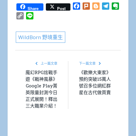
Facebook
Plurk
Blogger
Telegram
Everno
Share
Post
Copy
Line
Link
WildBorn 野境重生
上一篇文章
下一篇文章
魔幻RPG炫戰手
《歡樂大東家》
遊《戰神風暴》
預約突破15萬人
Google Play菁
號召多位網紅群
英限量封測今日
星在古代做買賣
正式展開！釋出
三大職業介紹！