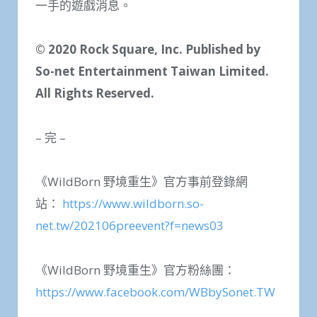
一手的遊戲消息。
© 2020 Rock Square, Inc. Published by
So-net Entertainment Taiwan Limited.
All Rights Reserved.
– 完 –
《WildBorn 野境重生》官方事前登錄網
站：
https://www.wildborn.so-
net.tw/202106preevent?f=news03
《WildBorn 野境重生》官方粉絲團：
https://www.facebook.com/WBbySonet.TW