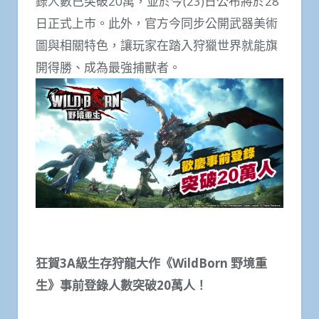
錄人數已突破20萬，並於今(23)日公布將於28
日正式上市。此外，官方今同步公開武器美術
圖與相關特色，讓玩家在踏入狩獵世界就能旗
開得勝、成為最強捕獸者。
狂賀
3A
級生存狩龍大作《
WildBorn
野境重
生》事前登錄人數突破
20
萬人！