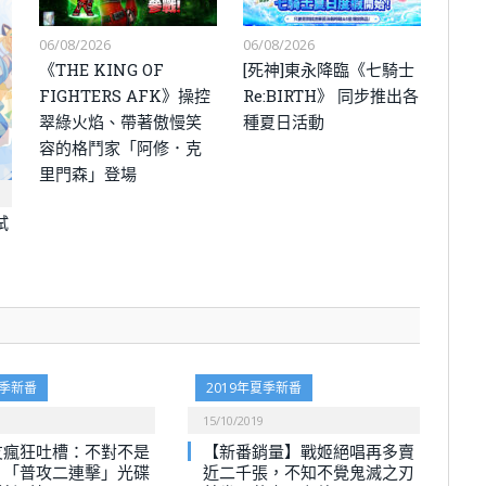
06/08/2026
06/08/2026
《THE KING OF
[死神]東永降臨《七騎士
FIGHTERS AFK》操控
Re:BIRTH》 同步推出各
翠綠火焰、帶著傲慢笑
種夏日活動
容的格鬥家「阿修．克
里門森」登場
試
夏季新番
2019年夏季新番
15/10/2019
友瘋狂吐槽：不對不是
【新番銷量】戰姬絕唱再多賣
，「普攻二連擊」光碟
近二千張，不知不覺鬼滅之刃