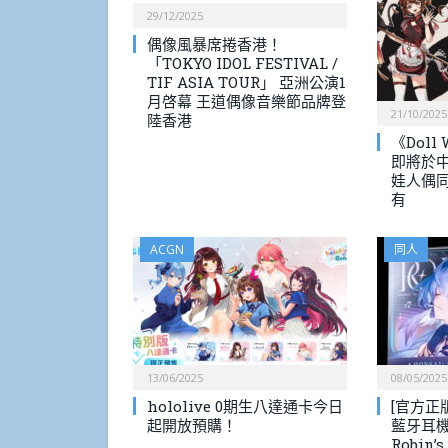
29/12/2025
偶像風暴席捲香港！
「TOKYO IDOL FESTIVAL /
TIF ASIA TOUR」 亞洲公演1
月啓幕 王道偶像音樂節品牌登
21/10/2025
陸香港
《Doll
即將於中
娃人偶同
有
ACGN
同人
13/06/2025
08/05/2025
hololive 0期生八達通卡今日
[官方正
起開放預購！
藍牙耳機 
Robin’