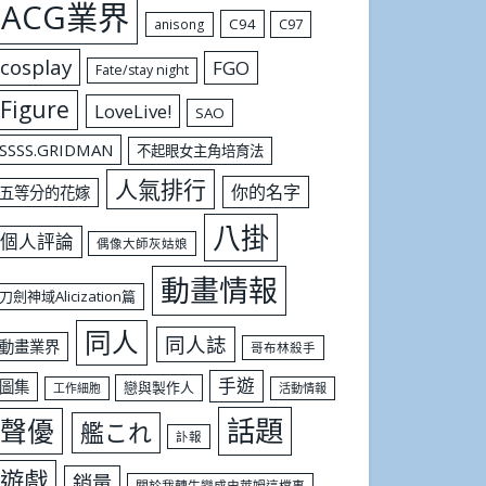
ACG業界
C94
C97
anisong
cosplay
FGO
Fate/stay night
Figure
LoveLive!
SAO
SSSS.GRIDMAN
不起眼女主角培育法
人氣排行
你的名字
五等分的花嫁
八掛
個人評論
偶像大師灰姑娘
動畫情報
刀劍神域Alicization篇
同人
同人誌
動畫業界
哥布林殺手
手遊
圖集
戀與製作人
工作細胞
活動情報
話題
聲優
艦これ
訃報
遊戲
銷量
關於我轉生變成史萊姆這檔事