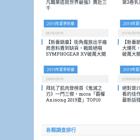
凡職業造就世界最強》賣近三
第2卷乳
千
2019年夏季新番
2019年
08/10/2019
01/10/2019
【新番銷量】街角魔族出乎廠
【新番
商意料賣到缺貨，戰姬絕唱
大爆死
SYMPHOGEAR XV破萬大關
破萬大
2019年夏季新番
2019年
26/09/2019
21/09/2019
拜託了肌肉登榜首《鬼滅之
絕對是1
刃》一門三傑，mora「霸權
看的佳作
Anisong 2019夏」TOP10
最新話
各類調查排行