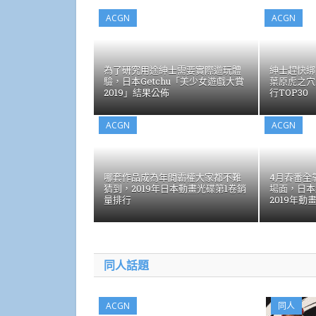
ACGN
ACGN
為了研究用途紳士需要實際遊玩體
紳士趕快綁
驗，日本Getchu「美少女遊戲大賞
葉原虎之穴
2019」結果公佈
行TOP30
ACGN
ACGN
哪套作品成為年間霸權大家都不難
4月春番全
猜到，2019年日本動畫光碟第1卷銷
場面，日本
量排行
2019年動
同人話題
ACGN
同人