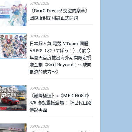
07/08/2026
《BanG Dream! 交織的樂章》
國際服封閉測試正式開跑
07/08/2026
日本超人氣 電競 VTuber 團體
VSPO!（ぶいすぽっ！）將於今
年夏天首度推出海外期間限定餐
廳企劃《Sail Beyond！～駛向
更遠的彼方～》
06/08/2026
《巔峰極速》x《MF GHOST》
8/6 聯動震撼登場！ 新世代山路
傳說再臨
06/08/2026