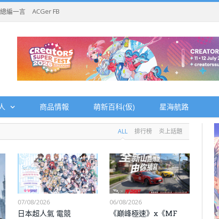
總編一言
ACGer FB
人
商品情報
萌新百科(仮)
星海航路
ALL
排行榜
炎上話題
07/08/2026
06/08/2026
日本超人氣 電競
《巔峰極速》x《MF