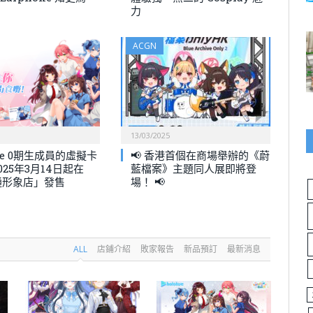
力
ACGN
13/03/2025
ive 0期生成員的虛擬卡
📢 香港首個在商場舉辦的《蔚
025年3月14日起在
藍檔案》主題同人展即將登
通形象店」發售
場！ 📢
ALL
店鋪介紹
敗家報告
新品預訂
最新消息