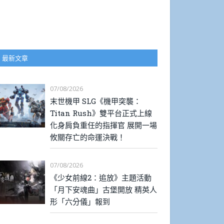
最新文章
07/08/2026
末世機甲 SLG《機甲突襲：
Titan Rush》雙平台正式上線
化身肩負重任的指揮官 展開一場
攸關存亡的命運決戰！
07/08/2026
《少女前線2：追放》主題活動
「月下安魂曲」古堡開放 精英人
形「六分儀」報到