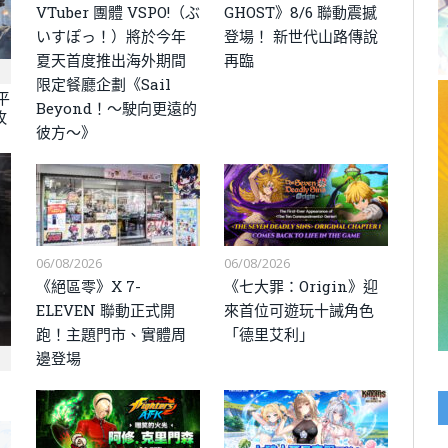
VTuber 團體 VSPO!（ぶ
GHOST》8/6 聯動震撼
いすぽっ！）將於今年
登場！ 新世代山路傳說
夏天首度推出海外期間
再臨
限定餐廳企劃《Sail
平
Beyond！～駛向更遠的
攸
彼方～》
06/08/2026
06/08/2026
《絕區零》X 7-
《七大罪：Origin》迎
ELEVEN 聯動正式開
來首位可遊玩十誡角色
跑！主題門市、實體周
「德里艾利」
邊登場
」