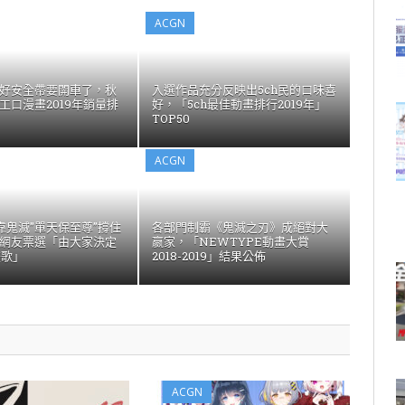
ACGN
好安全帶要開車了，秋
入選作品充分反映出5ch民的口味喜
工口漫畫2019年銷量排
好，「5ch最佳動畫排行2019年」
TOP50
ACGN
靠鬼滅”單天保至尊”撐住
各部門制霸《鬼滅之刃》成絕對大
網友票選「由大家決定
嬴家，「NEWTYPE動畫大賞
畫歌」
2018-2019」結果公佈
ACGN