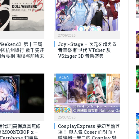
27/06/2025
 Weekend》第十三屆
Joy∞Stage – 次元を超える
國杭州舉行 數千隻娃
音楽祭 新世代 VTuber 及
台亮相 規模將前所未
VSinger 3D 音樂盛典
ACGN
25/03/2025
版代理]高保真真無線
CosplayExpress 夢幻互動登
MOONDROP x –
場！ 與人氣 Coser 面對面，
s Earphone 知更鳥
體驗獨一無二的 Cosplay 魅