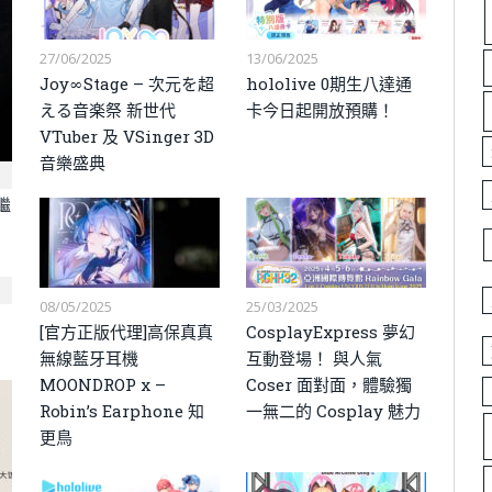
27/06/2025
13/06/2025
Joy∞Stage – 次元を超
hololive 0期生八達通
える音楽祭 新世代
卡今日起開放預購！
VTuber 及 VSinger 3D
音樂盛典
繼
08/05/2025
25/03/2025
[官方正版代理]高保真真
CosplayExpress 夢幻
無線藍牙耳機
互動登場！ 與人氣
MOONDROP x –
Coser 面對面，體驗獨
Robin’s Earphone 知
一無二的 Cosplay 魅力
更鳥