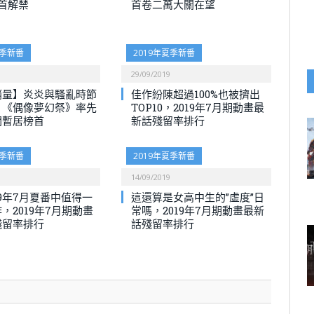
首解禁
首卷二萬大關在望
夏季新番
2019年夏季新番
29/09/2019
銷量】炎炎與騷亂時節
佳作紛陳超過100%也被擠出
，《偶像夢幻祭》率先
TOP10，2019年7月期動畫最
關暫居榜首
新話殘留率排行
夏季新番
2019年夏季新番
14/09/2019
9年7月夏番中值得一
這還算是女高中生的”虛度”日
，2019年7月期動畫
常嗎，2019年7月期動畫最新
殘留率排行
話殘留率排行