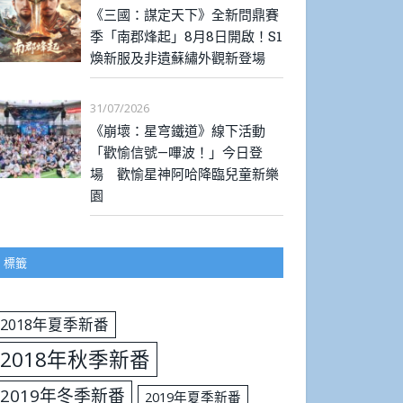
《三國：謀定天下》全新問鼎賽
季「南郡烽起」8月8日開啟！S1
煥新服及非遺蘇繡外觀新登場
31/07/2026
《崩壞：星穹鐵道》線下活動
「歡愉信號—嗶波！」今日登
場 歡愉星神阿哈降臨兒童新樂
園
標籤
2018年夏季新番
2018年秋季新番
2019年冬季新番
2019年夏季新番