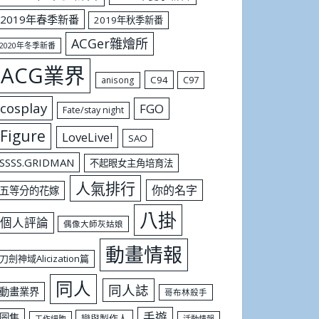
2019年春季新番
2019年秋季新番
ACGer雜燴所
2020年冬季新番
ACG業界
C94
C97
anisong
cosplay
FGO
Fate/stay night
Figure
LoveLive!
SAO
SSSS.GRIDMAN
不起眼女主角培育法
人氣排行
你的名字
五等分的花嫁
八掛
個人評論
偶像大師灰姑娘
動畫情報
刀劍神域Alicization篇
同人
同人誌
動畫業界
哥布林殺手
手遊
圖集
戀與製作人
工作細胞
活動情報