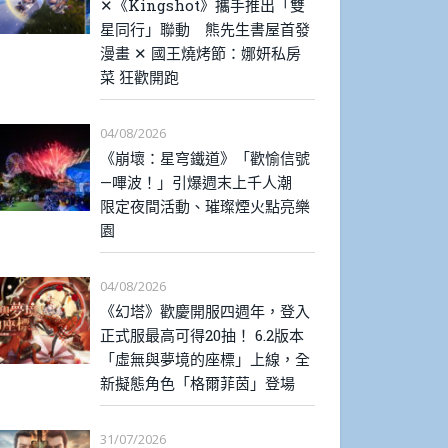
✕《Kingshot》攜手推出「雙
星同行」聯動 熊先生書屋首發
漫畫 ✕ 國王燒烤節：娜妍私房
菜 狂歡開跑
04/08/2026
《崩壞：星穹鐵道》「歡愉信號
—嗶波！」引爆週末上千人潮
限定夜間活動、璀璨煙火點亮樂
園
04/08/2026
《幻塔》歡慶開服四週年，登入
正式服最高可得20抽！ 6.2版本
「虛無與夢境的座標」上線，全
新擬態角色「格爾菲茵」登場
31/07/2026