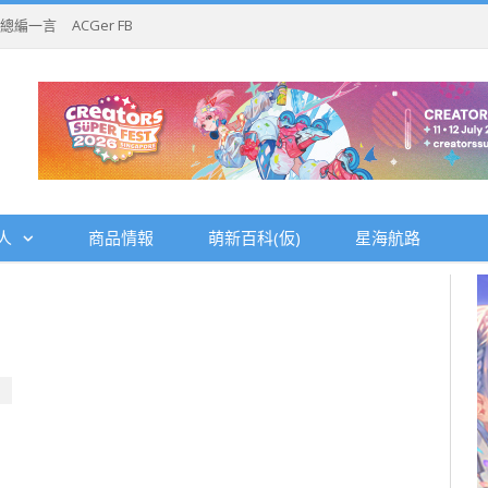
總編一言
ACGer FB
人
商品情報
萌新百科(仮)
星海航路