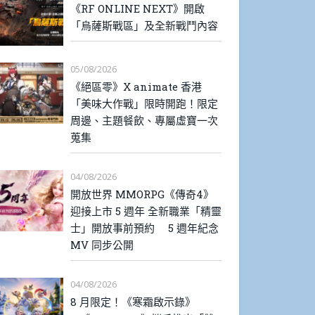
《RF ONLINE NEXT》開啟
「烏薩斯戰區」及全新戰鬥內容
05/08/2026
《絕區零》X animate 香港
「美味大作戰」限時開跑！限定
周邊、主題餐飲、專屬虛寶一次
蒐集
04/08/2026
開放世界 MMORPG《傳奇4》
迎接上市 5 週年 全新職業「精靈
士」開放事前預約 5 週年紀念
MV 同步公開
04/08/2026
8 月限定！《寒霜啟示錄》