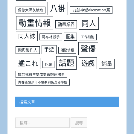
八掛
刀劍神域Alicization篇
偶像大師灰姑娘
動畫情報
同人
動畫業界
同人誌
圖集
哥布林殺手
工作細胞
聲優
手遊
戀與製作人
活動情報
話題
遊戲
艦これ
銷量
訃報
關於我轉生變成史萊姆這檔事
青春豬頭少年不會夢到兔女郎學姐
搜索文章