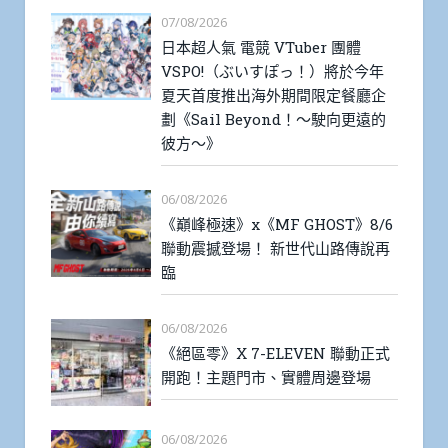
07/08/2026
日本超人氣 電競 VTuber 團體
VSPO!（ぶいすぽっ！）將於今年
夏天首度推出海外期間限定餐廳企
劃《Sail Beyond！～駛向更遠的
彼方～》
06/08/2026
《巔峰極速》x《MF GHOST》8/6
聯動震撼登場！ 新世代山路傳說再
臨
06/08/2026
《絕區零》X 7-ELEVEN 聯動正式
開跑！主題門市、實體周邊登場
06/08/2026