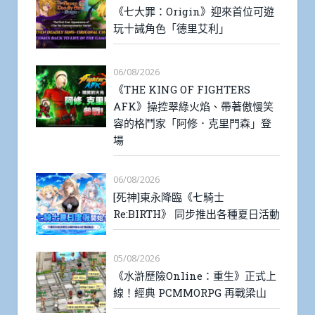
《七大罪：Origin》迎來首位可遊
玩十誡角色「德里艾利」
06/08/2026
《THE KING OF FIGHTERS
AFK》操控翠綠火焰、帶著傲慢笑
容的格鬥家「阿修．克里門森」登
場
06/08/2026
[死神]東永降臨《七騎士
Re:BIRTH》 同步推出各種夏日活動
05/08/2026
《水滸歷險Online：重生》正式上
線！經典 PCMMORPG 再戰梁山