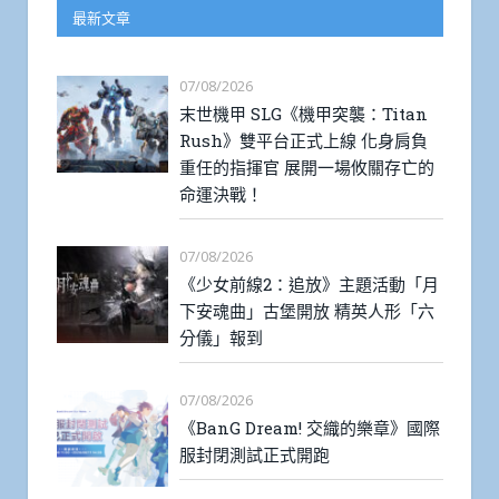
最新文章
07/08/2026
末世機甲 SLG《機甲突襲：Titan
Rush》雙平台正式上線 化身肩負
重任的指揮官 展開一場攸關存亡的
命運決戰！
07/08/2026
《少女前線2：追放》主題活動「月
下安魂曲」古堡開放 精英人形「六
分儀」報到
07/08/2026
《BanG Dream! 交織的樂章》國際
服封閉測試正式開跑