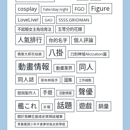
Figure
cosplay
FGO
Fate/stay night
LoveLive!
SSSS.GRIDMAN
SAO
五等分的花嫁
不起眼女主角培育法
人氣排行
個人評論
你的名字
八掛
刀劍神域Alicization篇
偶像大師灰姑娘
動畫情報
同人
動畫業界
同人誌
圖集
哥布林殺手
工作細胞
聲優
手遊
戀與製作人
活動情報
話題
遊戲
艦これ
銷量
訃報
關於我轉生變成史萊姆這檔事
青春豬頭少年不會夢到兔女郎學姐