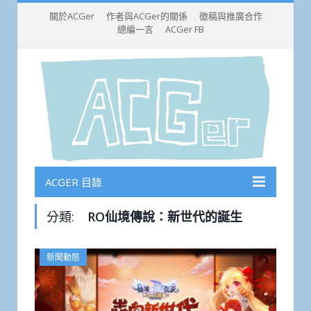
關於ACGer
作者與ACGer的關係
徵稿與推廣合作
總編一言
ACGer FB
ACGER 目錄
分類:
RO仙境傳說：新世代的誕生
新聞動態