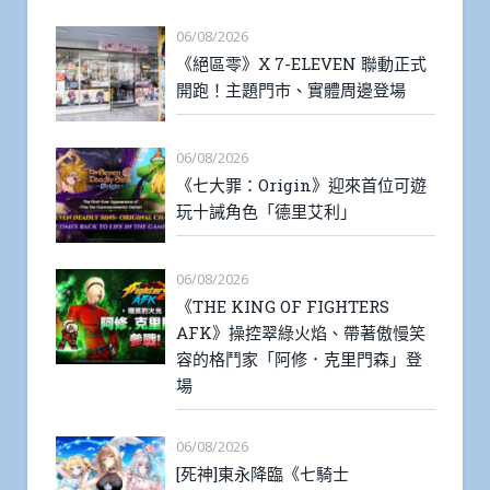
06/08/2026
《絕區零》X 7-ELEVEN 聯動正式
開跑！主題門市、實體周邊登場
06/08/2026
《七大罪：Origin》迎來首位可遊
玩十誡角色「德里艾利」
06/08/2026
《THE KING OF FIGHTERS
AFK》操控翠綠火焰、帶著傲慢笑
容的格鬥家「阿修．克里門森」登
場
06/08/2026
[死神]東永降臨《七騎士