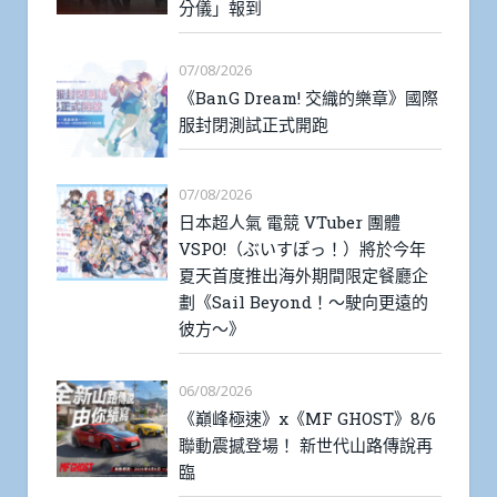
分儀」報到
07/08/2026
《BanG Dream! 交織的樂章》國際
服封閉測試正式開跑
07/08/2026
日本超人氣 電競 VTuber 團體
VSPO!（ぶいすぽっ！）將於今年
夏天首度推出海外期間限定餐廳企
劃《Sail Beyond！～駛向更遠的
彼方～》
06/08/2026
《巔峰極速》x《MF GHOST》8/6
聯動震撼登場！ 新世代山路傳說再
臨