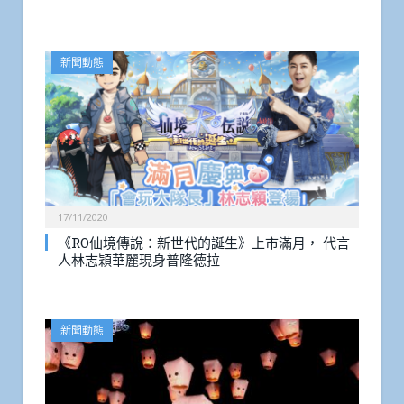
新聞動態
17/11/2020
《RO仙境傳說：新世代的誕生》上市滿月， 代言
人林志穎華麗現身普隆德拉
新聞動態