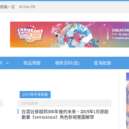
總編一言
ACGer FB
人
商品情報
萌新百科(仮)
星海航路
2019年冬季新番
23/10/2018
番
在澀谷穿越到300年後的未來，2019年1月原創
動畫《revisions》角色新視覺圖解禁