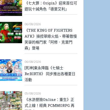
《七大罪：Origin》迎來首位可
遊玩十誡角色「德里艾利」
06/08/2026
《THE KING OF FIGHTERS
AFK》操控翠綠火焰、帶著傲慢
笑容的格鬥家「阿修．克里門
森」登場
06/08/2026
[死神]東永降臨《七騎士
Re:BIRTH》 同步推出各種夏日
活動
05/08/2026
《水滸歷險Online：重生》正
式上線！經典 PCMMORPG 再