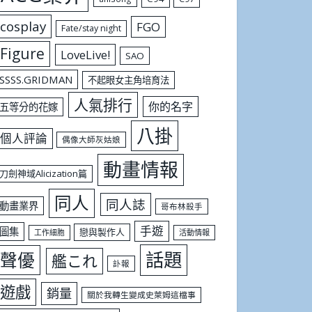
cosplay
FGO
Fate/stay night
Figure
LoveLive!
SAO
SSSS.GRIDMAN
不起眼女主角培育法
人氣排行
你的名字
五等分的花嫁
八掛
個人評論
偶像大師灰姑娘
動畫情報
刀劍神域Alicization篇
同人
同人誌
動畫業界
哥布林殺手
手遊
圖集
戀與製作人
工作細胞
活動情報
話題
聲優
艦これ
訃報
遊戲
銷量
關於我轉生變成史萊姆這檔事