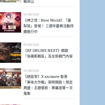
戰梁山
05/08/2026
《神之塔：New World》「蓮
梨琅」登場！ 三週年慶典活動持
續進行中
05/08/2026
《RF ONLINE NEXT》開啟
「烏薩斯戰區」及全新戰鬥內容
05/08/2026
《絕區零》X animate 香港
「美味大作戰」限時開跑！限定
周邊、主題餐飲、專屬虛寶一次
蒐集