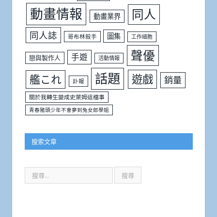
動畫情報
同人
動畫業界
同人誌
圖集
哥布林殺手
工作細胞
聲優
手遊
戀與製作人
活動情報
話題
遊戲
艦これ
銷量
訃報
關於我轉生變成史萊姆這檔事
青春豬頭少年不會夢到兔女郎學姐
搜索文章