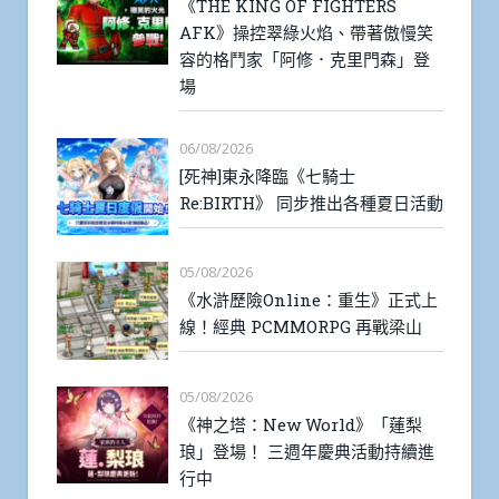
《THE KING OF FIGHTERS
AFK》操控翠綠火焰、帶著傲慢笑
容的格鬥家「阿修．克里門森」登
場
06/08/2026
[死神]東永降臨《七騎士
Re:BIRTH》 同步推出各種夏日活動
05/08/2026
《水滸歷險Online：重生》正式上
線！經典 PCMMORPG 再戰梁山
05/08/2026
《神之塔：New World》「蓮梨
琅」登場！ 三週年慶典活動持續進
行中