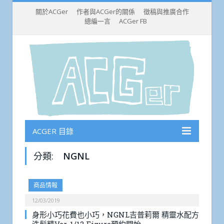
關於ACGer
作者與ACGer的關係
徵稿與推廣合作
總編一言
ACGer FB
ACGER 目錄
分類:
NGNL
商品情報
12/03/2019
身形小巧花費也小巧，NGNL吉普莉爾 精靈水配方