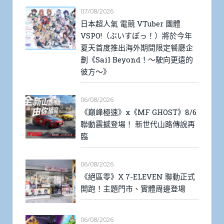
07/08/2026
日本超人氣 電競 VTuber 團體
VSPO!（ぶいすぽっ！）將於今年
夏天首度推出海外期間限定餐廳企
劃《Sail Beyond！～駛向更遠的
彼方～》
06/08/2026
《巔峰極速》x《MF GHOST》8/6
聯動震撼登場！ 新世代山路傳說再
臨
06/08/2026
《絕區零》X 7-ELEVEN 聯動正式
開跑！主題門市、實體周邊登場
06/08/2026