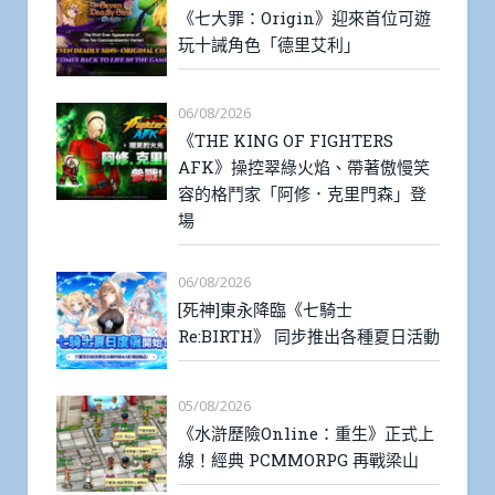
《七大罪：Origin》迎來首位可遊
玩十誡角色「德里艾利」
06/08/2026
《THE KING OF FIGHTERS
AFK》操控翠綠火焰、帶著傲慢笑
容的格鬥家「阿修．克里門森」登
場
06/08/2026
[死神]東永降臨《七騎士
Re:BIRTH》 同步推出各種夏日活動
05/08/2026
《水滸歷險Online：重生》正式上
線！經典 PCMMORPG 再戰梁山