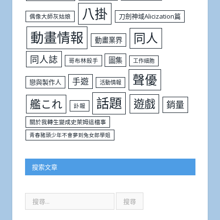
八掛
刀劍神域Alicization篇
偶像大師灰姑娘
動畫情報
同人
動畫業界
同人誌
圖集
哥布林殺手
工作細胞
聲優
手遊
戀與製作人
活動情報
話題
遊戲
艦これ
銷量
訃報
關於我轉生變成史萊姆這檔事
青春豬頭少年不會夢到兔女郎學姐
搜索文章