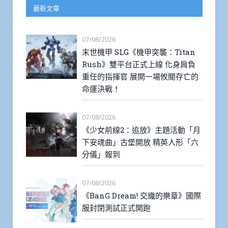
最新文章
07/08/2026
末世機甲 SLG《機甲突襲：Titan
Rush》雙平台正式上線 化身肩負
重任的指揮官 展開一場攸關存亡的
命運決戰！
07/08/2026
《少女前線2：追放》主題活動「月
下安魂曲」古堡開放 精英人形「六
分儀」報到
07/08/2026
《BanG Dream! 交織的樂章》國際
服封閉測試正式開跑