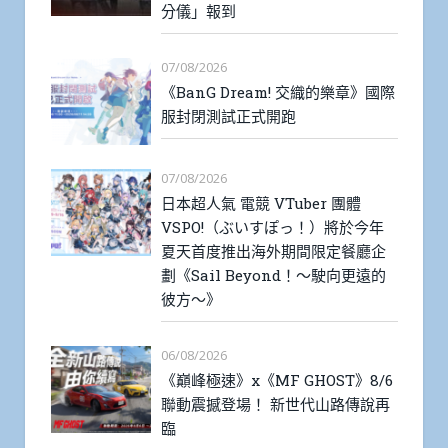
分儀」報到
07/08/2026
《BanG Dream! 交織的樂章》國際
服封閉測試正式開跑
07/08/2026
日本超人氣 電競 VTuber 團體
VSPO!（ぶいすぽっ！）將於今年
夏天首度推出海外期間限定餐廳企
劃《Sail Beyond！～駛向更遠的
彼方～》
06/08/2026
《巔峰極速》x《MF GHOST》8/6
聯動震撼登場！ 新世代山路傳說再
臨