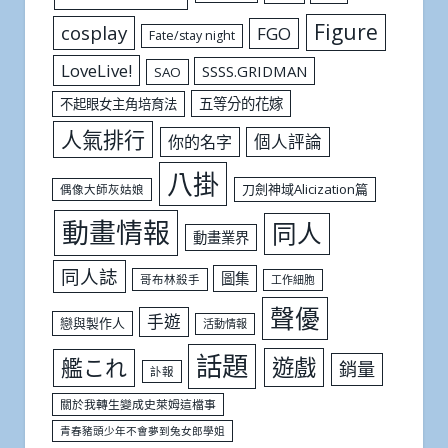
Figure
cosplay
FGO
Fate/stay night
LoveLive!
SSSS.GRIDMAN
SAO
五等分的花嫁
不起眼女主角培育法
人氣排行
個人評論
你的名字
八掛
刀劍神域Alicization篇
偶像大師灰姑娘
動畫情報
同人
動畫業界
同人誌
圖集
哥布林殺手
工作細胞
聲優
手遊
戀與製作人
活動情報
話題
遊戲
艦これ
銷量
訃報
關於我轉生變成史萊姆這檔事
青春豬頭少年不會夢到兔女郎學姐