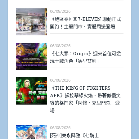
06/08/2026
《絕區零》X 7-ELEVEN 聯動正式
開跑！主題門市、實體周邊登場
06/08/2026
《七大罪：Origin》迎來首位可遊
玩十誡角色「德里艾利」
06/08/2026
《THE KING OF FIGHTERS
AFK》操控翠綠火焰、帶著傲慢笑
容的格鬥家「阿修．克里門森」登
場
06/08/2026
[死神]東永降臨《七騎士