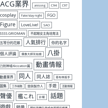
ACG業界
C94
C97
anisong
cosplay
FGO
Fate/stay night
Figure
LoveLive!
SAO
SSSS.GRIDMAN
不起眼女主角培育法
人氣排行
你的名字
五等分的花嫁
八掛
個人評論
偶像大師灰姑娘
動畫情報
刀劍神域Alicization篇
同人
同人誌
動畫業界
哥布林殺手
手遊
圖集
戀與製作人
工作細胞
活動情報
話題
聲優
艦これ
訃報
遊戲
銷量
關於我轉生變成史萊姆這檔事