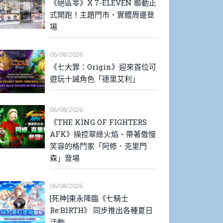
《絕區零》X 7-ELEVEN 聯動正
式開跑！主題門市、實體周邊登
場
06/08/2026
《七大罪：Origin》迎來首位可
遊玩十誡角色「德里艾利」
06/08/2026
《THE KING OF FIGHTERS
AFK》操控翠綠火焰、帶著傲慢
笑容的格鬥家「阿修．克里門
森」登場
06/08/2026
[死神]東永降臨《七騎士
Re:BIRTH》 同步推出各種夏日
活動