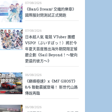
07/08/2026
《BanG Dream! 交織的樂章》
國際服封閉測試正式開跑
07/08/2026
日本超人氣 電競 VTuber 團體
VSPO!（ぶいすぽっ！）將於今
年夏天首度推出海外期間限定餐
廳企劃《Sail Beyond！～駛向
更遠的彼方～》
06/08/2026
《巔峰極速》x《MF GHOST》
8/6 聯動震撼登場！ 新世代山路
傳說再臨
06/08/2026