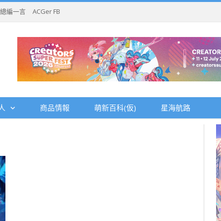
總編一言
ACGer FB
人
商品情報
萌新百科(仮)
星海航路