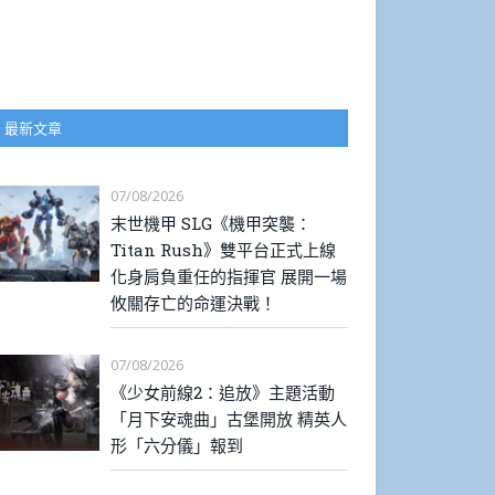
最新文章
07/08/2026
末世機甲 SLG《機甲突襲：
Titan Rush》雙平台正式上線
化身肩負重任的指揮官 展開一場
攸關存亡的命運決戰！
07/08/2026
《少女前線2：追放》主題活動
「月下安魂曲」古堡開放 精英人
形「六分儀」報到