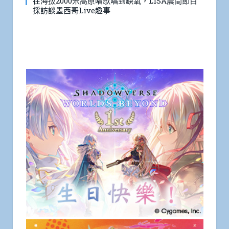
在海拔2000米高原唱歌唱到缺氧，LiSA晨間節目
採訪談墨西哥Live趣事