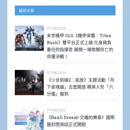
最新文章
07/08/2026
末世機甲 SLG《機甲突襲：Titan
Rush》雙平台正式上線 化身肩負
重任的指揮官 展開一場攸關存亡的
命運決戰！
07/08/2026
《少女前線2：追放》主題活動「月
下安魂曲」古堡開放 精英人形「六
分儀」報到
07/08/2026
《BanG Dream! 交織的樂章》國際
服封閉測試正式開跑