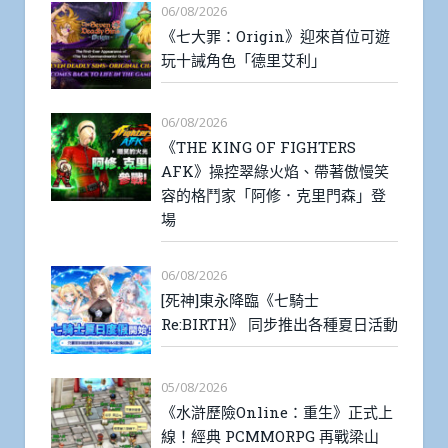
06/08/2026
《七大罪：Origin》迎來首位可遊
玩十誡角色「德里艾利」
06/08/2026
《THE KING OF FIGHTERS
AFK》操控翠綠火焰、帶著傲慢笑
容的格鬥家「阿修．克里門森」登
場
06/08/2026
[死神]東永降臨《七騎士
Re:BIRTH》 同步推出各種夏日活動
05/08/2026
《水滸歷險Online：重生》正式上
線！經典 PCMMORPG 再戰梁山