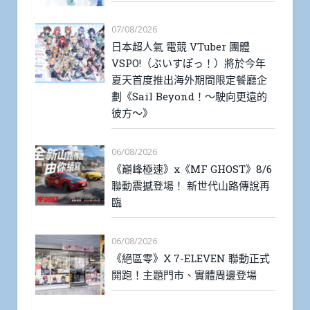
07/08/2026
日本超人氣 電競 VTuber 團體
VSPO!（ぶいすぽっ！）將於今年
夏天首度推出海外期間限定餐廳企
劃《Sail Beyond！～駛向更遠的
彼方～》
06/08/2026
《巔峰極速》x《MF GHOST》8/6
聯動震撼登場！ 新世代山路傳說再
臨
06/08/2026
《絕區零》X 7-ELEVEN 聯動正式
開跑！主題門市、實體周邊登場