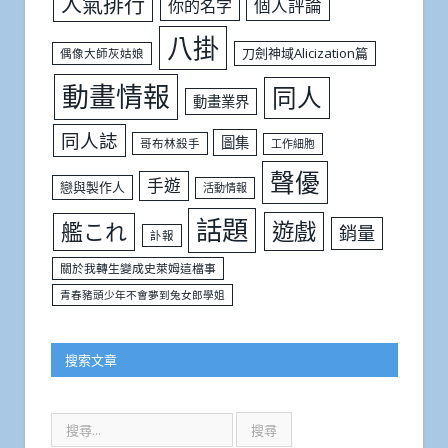
人氣排行
個人評論
你的名字
八掛
刀劍神域Alicization篇
偶像大師灰姑娘
動畫情報
同人
動畫業界
同人誌
圖集
哥布林殺手
工作細胞
聲優
手遊
戀與製作人
活動情報
話題
遊戲
艦これ
銷量
訃報
關於我轉生變成史萊姆這檔事
青春豬頭少年不會夢到兔女郎學姐
搜索文章