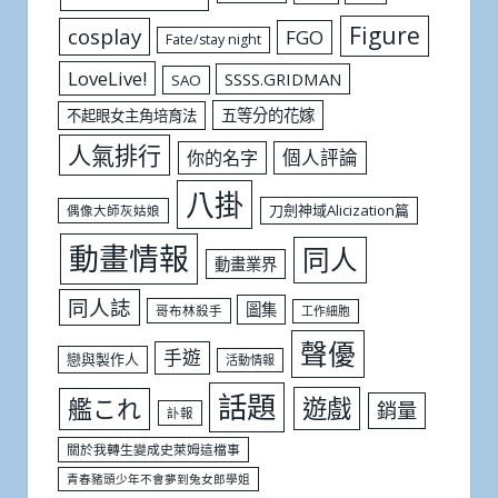
Figure
cosplay
FGO
Fate/stay night
LoveLive!
SSSS.GRIDMAN
SAO
五等分的花嫁
不起眼女主角培育法
人氣排行
個人評論
你的名字
八掛
刀劍神域Alicization篇
偶像大師灰姑娘
動畫情報
同人
動畫業界
同人誌
圖集
哥布林殺手
工作細胞
聲優
手遊
戀與製作人
活動情報
話題
遊戲
艦これ
銷量
訃報
關於我轉生變成史萊姆這檔事
青春豬頭少年不會夢到兔女郎學姐