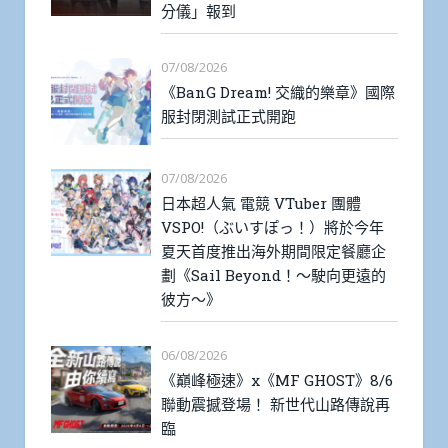
分儀」報到
07/08/2026
《BanG Dream! 交織的樂章》國際
服封閉測試正式開跑
07/08/2026
日本超人氣 電競 VTuber 團體
VSPO!（ぶいすぽっ！）將於今年
夏天首度推出海外期間限定餐廳企
劃《Sail Beyond！～駛向更遠的
彼方～》
06/08/2026
《巔峰極速》x《MF GHOST》8/6
聯動震撼登場！ 新世代山路傳說再
臨