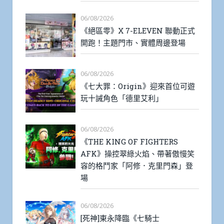
06/08/2026
《絕區零》X 7-ELEVEN 聯動正式
開跑！主題門市、實體周邊登場
06/08/2026
《七大罪：Origin》迎來首位可遊
玩十誡角色「德里艾利」
06/08/2026
《THE KING OF FIGHTERS
AFK》操控翠綠火焰、帶著傲慢笑
容的格鬥家「阿修．克里門森」登
場
06/08/2026
[死神]東永降臨《七騎士