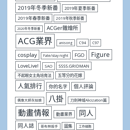
2019年冬季新番
2019年夏季新番
2019年春季新番
2019年秋季新番
ACGer雜燴所
2020年冬季新番
ACG業界
C94
C97
anisong
Figure
cosplay
FGO
Fate/stay night
LoveLive!
SSSS.GRIDMAN
SAO
五等分的花嫁
不起眼女主角培育法
人氣排行
個人評論
你的名字
八掛
刀劍神域Alicization篇
偶像大師灰姑娘
動畫情報
同人
動畫業界
同人誌
圖集
哥布林殺手
工作細胞