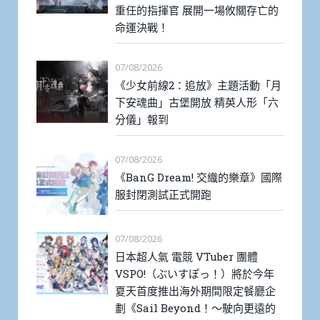
重任的指揮官 展開一場攸關存亡的
命運決戰！
07/08/2026
《少女前線2：追放》主題活動「月
下安魂曲」古堡開放 精英人形「六
分儀」報到
07/08/2026
《BanG Dream! 交織的樂章》國際
服封閉測試正式開跑
07/08/2026
日本超人氣 電競 VTuber 團體
VSPO!（ぶいすぽっ！）將於今年
夏天首度推出海外期間限定餐廳企
劃《Sail Beyond！～駛向更遠的