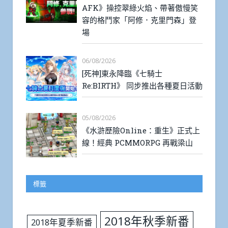
AFK》操控翠綠火焰、帶著傲慢笑
容的格鬥家「阿修．克里門森」登
場
06/08/2026
[死神]東永降臨《七騎士
Re:BIRTH》 同步推出各種夏日活動
05/08/2026
《水滸歷險Online：重生》正式上
線！經典 PCMMORPG 再戰梁山
標籤
2018年秋季新番
2018年夏季新番