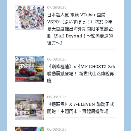
07/08/2026
日本超人氣 電競 VTuber 團體
VSPO!（ぶいすぽっ！）將於今年
夏天首度推出海外期間限定餐廳企
劃《Sail Beyond！～駛向更遠的
彼方～》
06/08/2026
《巔峰極速》x《MF GHOST》8/6
聯動震撼登場！ 新世代山路傳說再
臨
06/08/2026
《絕區零》X 7-ELEVEN 聯動正式
開跑！主題門市、實體周邊登場
06/08/2026