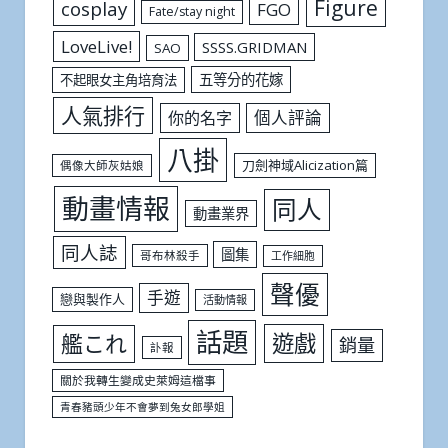
Figure
cosplay
FGO
Fate/stay night
LoveLive!
SSSS.GRIDMAN
SAO
五等分的花嫁
不起眼女主角培育法
人氣排行
個人評論
你的名字
八掛
刀劍神域Alicization篇
偶像大師灰姑娘
動畫情報
同人
動畫業界
同人誌
圖集
哥布林殺手
工作細胞
聲優
手遊
戀與製作人
活動情報
話題
遊戲
艦これ
銷量
訃報
關於我轉生變成史萊姆這檔事
青春豬頭少年不會夢到兔女郎學姐