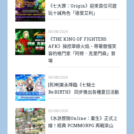
《七大罪：Origin》迎來首位可遊
玩十誡角色「德里艾利」
06/08/2026
《THE KING OF FIGHTERS
AFK》操控翠綠火焰、帶著傲慢笑
容的格鬥家「阿修．克里門森」登
場
06/08/2026
[死神]東永降臨《七騎士
Re:BIRTH》 同步推出各種夏日活動
05/08/2026
《水滸歷險Online：重生》正式上
線！經典 PCMMORPG 再戰梁山