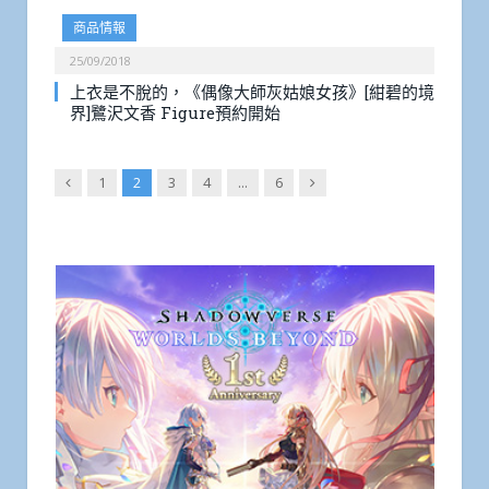
商品情報
25/09/2018
上衣是不脫的，《偶像大師灰姑娘女孩》[紺碧的境
界]鷺沢文香 Figure預約開始
Previous
Next
1
2
3
4
...
6