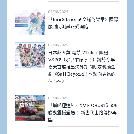
07/08/2026
《BanG Dream! 交織的樂章》國際
服封閉測試正式開跑
07/08/2026
日本超人氣 電競 VTuber 團體
VSPO!（ぶいすぽっ！）將於今年
夏天首度推出海外期間限定餐廳企
劃《Sail Beyond！～駛向更遠的
彼方～》
06/08/2026
《巔峰極速》x《MF GHOST》8/6
聯動震撼登場！ 新世代山路傳說再
臨