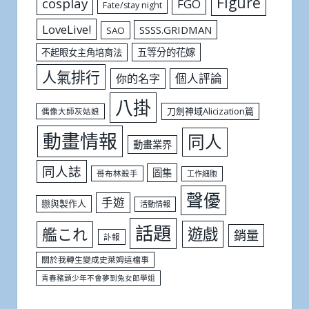
Figure
cosplay
FGO
Fate/stay night
LoveLive!
SSSS.GRIDMAN
SAO
五等分的花嫁
不起眼女主角培育法
人氣排行
個人評論
你的名字
八掛
刀劍神域Alicization篇
偶像大師灰姑娘
動畫情報
同人
動畫業界
同人誌
圖集
哥布林殺手
工作細胞
聲優
手遊
戀與製作人
活動情報
話題
遊戲
艦これ
銷量
訃報
關於我轉生變成史萊姆這檔事
青春豬頭少年不會夢到兔女郎學姐