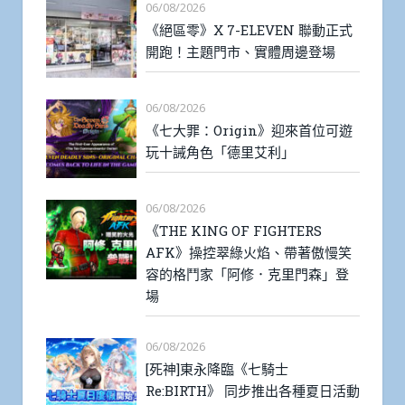
06/08/2026
《絕區零》X 7-ELEVEN 聯動正式
開跑！主題門市、實體周邊登場
06/08/2026
《七大罪：Origin》迎來首位可遊
玩十誡角色「德里艾利」
06/08/2026
《THE KING OF FIGHTERS
AFK》操控翠綠火焰、帶著傲慢笑
容的格鬥家「阿修．克里門森」登
場
06/08/2026
[死神]東永降臨《七騎士
Re:BIRTH》 同步推出各種夏日活動