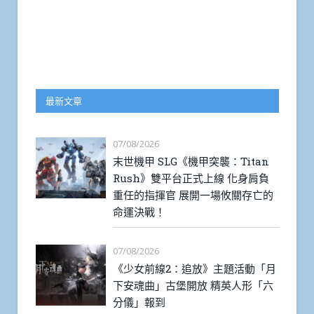
最新文章
07/08/2026
末世機甲 SLG《機甲突襲：Titan
Rush》雙平台正式上線 化身肩負
重任的指揮官 展開一場攸關存亡的
命運決戰！
07/08/2026
《少女前線2：追放》主題活動「月
下安魂曲」古堡開放 精英人形「六
分儀」報到