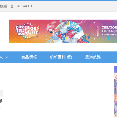
總編一言
ACGer FB
人
商品情報
萌新百科(仮)
星海航路
落
主