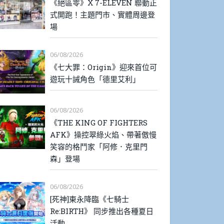
《絕區零》X 7-ELEVEN 聯動正
式開跑！主題門市、實體周邊登
場
06/08/2026
《七大罪：Origin》迎來首位可
遊玩十誡角色「德里艾利」
06/08/2026
《THE KING OF FIGHTERS
AFK》操控翠綠火焰、帶著傲慢
笑容的格鬥家「阿修．克里門
森」登場
06/08/2026
[死神]東永降臨《七騎士
Re:BIRTH》 同步推出各種夏日
活動