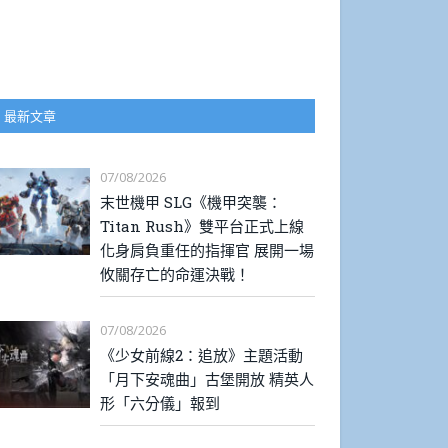
最新文章
07/08/2026
末世機甲 SLG《機甲突襲：
Titan Rush》雙平台正式上線
化身肩負重任的指揮官 展開一場
攸關存亡的命運決戰！
07/08/2026
《少女前線2：追放》主題活動
「月下安魂曲」古堡開放 精英人
形「六分儀」報到