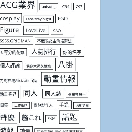
ACG業界
C94
C97
anisong
cosplay
FGO
Fate/stay night
Figure
LoveLive!
SAO
SSSS.GRIDMAN
不起眼女主角培育法
人氣排行
你的名字
五等分的花嫁
八掛
個人評論
偶像大師灰姑娘
動畫情報
刀劍神域Alicization篇
同人
同人誌
動畫業界
哥布林殺手
手遊
圖集
戀與製作人
工作細胞
活動情報
話題
聲優
艦これ
訃報
遊戲
銷量
關於我轉生變成史萊姆這檔事