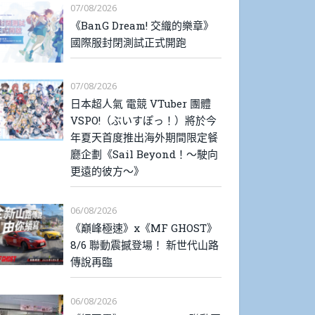
07/08/2026
《BanG Dream! 交織的樂章》
國際服封閉測試正式開跑
07/08/2026
日本超人氣 電競 VTuber 團體
VSPO!（ぶいすぽっ！）將於今
年夏天首度推出海外期間限定餐
廳企劃《Sail Beyond！～駛向
更遠的彼方～》
06/08/2026
《巔峰極速》x《MF GHOST》
8/6 聯動震撼登場！ 新世代山路
傳說再臨
06/08/2026