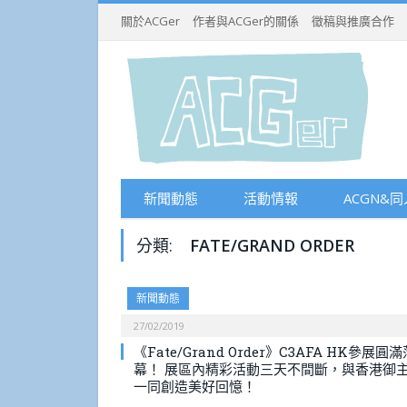
關於ACGer
作者與ACGer的關係
徵稿與推廣合作
新聞動態
活動情報
ACGN&同
分類:
FATE/GRAND ORDER
新聞動態
27/02/2019
《Fate/Grand Order》C3AFA HK參展圓滿
幕！ 展區內精彩活動三天不間斷，與香港御
一同創造美好回憶！