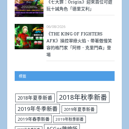
《七大罪：Origin》迎來首位可遊
玩十誡角色「德里艾利」
06/08/2026
《THE KING OF FIGHTERS
AFK》操控翠綠火焰、帶著傲慢笑
容的格鬥家「阿修．克里門森」登
場
標籤
2018年秋季新番
2018年夏季新番
2019年冬季新番
2019年夏季新番
2019年春季新番
2019年秋季新番
ACGer雜燴所