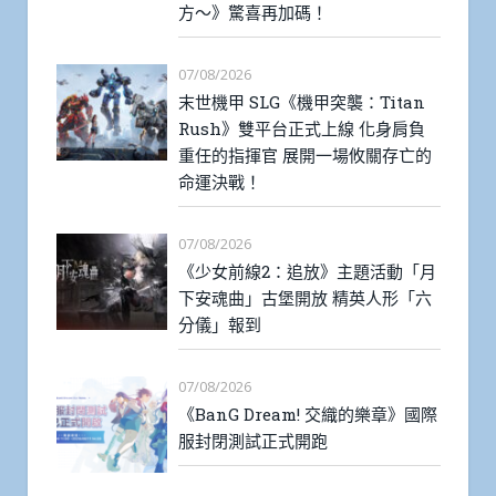
方～》驚喜再加碼！
07/08/2026
末世機甲 SLG《機甲突襲：Titan
Rush》雙平台正式上線 化身肩負
重任的指揮官 展開一場攸關存亡的
命運決戰！
07/08/2026
《少女前線2：追放》主題活動「月
下安魂曲」古堡開放 精英人形「六
分儀」報到
07/08/2026
《BanG Dream! 交織的樂章》國際
服封閉測試正式開跑