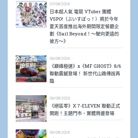
07/08/2026
日本超人氣 電競 VTuber 團體
VSPO!（ぶいすぽっ！）將於今年
夏天首度推出海外期間限定餐廳企
劃《Sail Beyond！～駛向更遠的
彼方～》
06/08/2026
《巔峰極速》x《MF GHOST》8/6
聯動震撼登場！ 新世代山路傳說再
臨
06/08/2026
《絕區零》X 7-ELEVEN 聯動正式
開跑！主題門市、實體周邊登場
06/08/2026