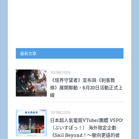
最新文章
10/08/2026
《境界守望者》宣布與《刺客教
條》展開聯動，8月20日活動正式上
線
10/08/2026
日本超人氣電競VTuber團體 VSPO!
（ぶいすぽっ！） 海外限定企劃
《Sail Beyond！～駛向更遠的彼