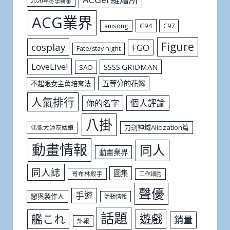
2020年冬季新番
ACG業界
C94
C97
anisong
Figure
cosplay
FGO
Fate/stay night
LoveLive!
SSSS.GRIDMAN
SAO
五等分的花嫁
不起眼女主角培育法
人氣排行
個人評論
你的名字
八掛
刀劍神域Alicization篇
偶像大師灰姑娘
動畫情報
同人
動畫業界
同人誌
圖集
哥布林殺手
工作細胞
聲優
手遊
戀與製作人
活動情報
話題
遊戲
艦これ
銷量
訃報