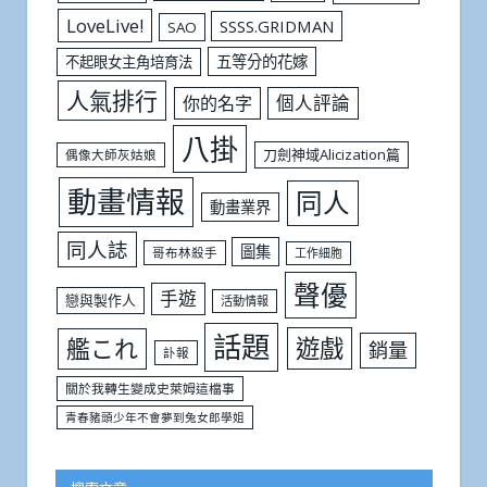
LoveLive!
SSSS.GRIDMAN
SAO
五等分的花嫁
不起眼女主角培育法
人氣排行
個人評論
你的名字
八掛
刀劍神域Alicization篇
偶像大師灰姑娘
動畫情報
同人
動畫業界
同人誌
圖集
哥布林殺手
工作細胞
聲優
手遊
戀與製作人
活動情報
話題
遊戲
艦これ
銷量
訃報
關於我轉生變成史萊姆這檔事
青春豬頭少年不會夢到兔女郎學姐