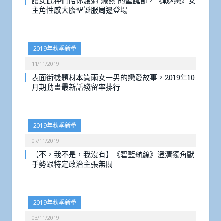
讓女武神們陪你渡過”熾熱”的聖誕節，《戰×戀》女
主角性感大膽聖誕服周邊登場
2019年秋季新番
11/11/2019
表面街機題材本質兩女一男的戀愛故事，2019年10
月期動畫最新話殘留率排行
2019年秋季新番
07/11/2019
【不，我不是，我沒有】《碧藍航線》澄清獨角獸
手勢跟特定政治主張無關
2019年秋季新番
03/11/2019