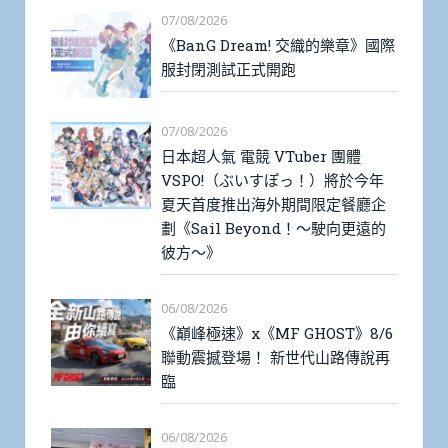
07/08/2026
《BanG Dream! 交織的樂章》國際
服封閉測試正式開跑
07/08/2026
日本超人氣 電競 VTuber 團體
VSPO!（ぶいすぽっ！）將於今年
夏天首度推出海外期間限定餐廳企
劃《Sail Beyond！～駛向更遠的
彼方～》
06/08/2026
《巔峰極速》x《MF GHOST》8/6
聯動震撼登場！ 新世代山路傳說再
臨
06/08/2026