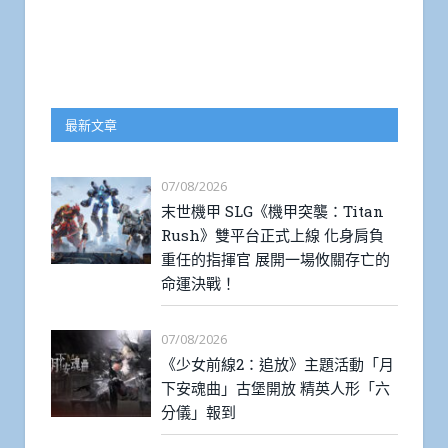
最新文章
07/08/2026
末世機甲 SLG《機甲突襲：Titan
Rush》雙平台正式上線 化身肩負
重任的指揮官 展開一場攸關存亡的
命運決戰！
07/08/2026
《少女前線2：追放》主題活動「月
下安魂曲」古堡開放 精英人形「六
分儀」報到