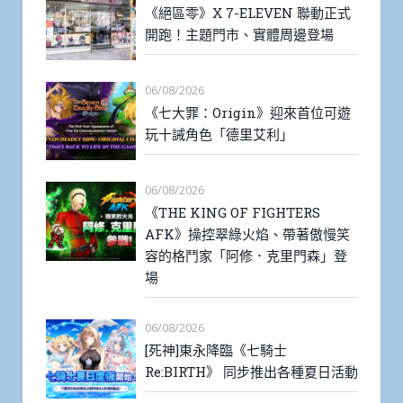
《絕區零》X 7-ELEVEN 聯動正式
開跑！主題門市、實體周邊登場
06/08/2026
《七大罪：Origin》迎來首位可遊
玩十誡角色「德里艾利」
06/08/2026
《THE KING OF FIGHTERS
AFK》操控翠綠火焰、帶著傲慢笑
容的格鬥家「阿修．克里門森」登
場
06/08/2026
[死神]東永降臨《七騎士
Re:BIRTH》 同步推出各種夏日活動