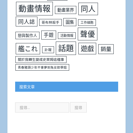
動畫情報
同人
動畫業界
同人誌
圖集
哥布林殺手
工作細胞
聲優
手遊
戀與製作人
活動情報
話題
遊戲
艦これ
銷量
訃報
關於我轉生變成史萊姆這檔事
青春豬頭少年不會夢到兔女郎學姐
搜索文章