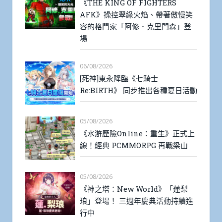
《THE KING OF FIGHTERS
AFK》操控翠綠火焰、帶著傲慢笑
容的格鬥家「阿修．克里門森」登
場
06/08/2026
[死神]東永降臨《七騎士
Re:BIRTH》 同步推出各種夏日活動
05/08/2026
《水滸歷險Online：重生》正式上
線！經典 PCMMORPG 再戰梁山
05/08/2026
《神之塔：New World》「蓮梨
琅」登場！ 三週年慶典活動持續進
行中