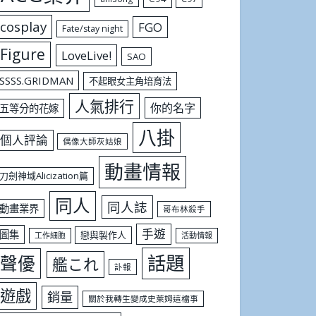
cosplay
FGO
Fate/stay night
Figure
LoveLive!
SAO
SSSS.GRIDMAN
不起眼女主角培育法
人氣排行
你的名字
五等分的花嫁
八掛
個人評論
偶像大師灰姑娘
動畫情報
刀劍神域Alicization篇
同人
同人誌
動畫業界
哥布林殺手
手遊
圖集
戀與製作人
工作細胞
活動情報
話題
聲優
艦これ
訃報
遊戲
銷量
關於我轉生變成史萊姆這檔事