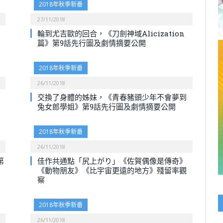
2018年秋季新番
27/11/2018
輪到尤吉歐的回合，《刀劍神域Alicization
篇》第9話先行圖及劇情摘要公開
2018年秋季新番
26/11/2018
交換了身體的姊妹，《青春豬頭少年不會夢到
兔女郎學姐》第9話先行圖及劇情摘要公開
2018年秋季新番
26/11/2018
第
佳作共通點「尻上がり」《佐賀偶像是傳奇》
《動物朋友》《比宇宙更遠的地方》殘留率觀
察
2018年秋季新番
26/11/2018