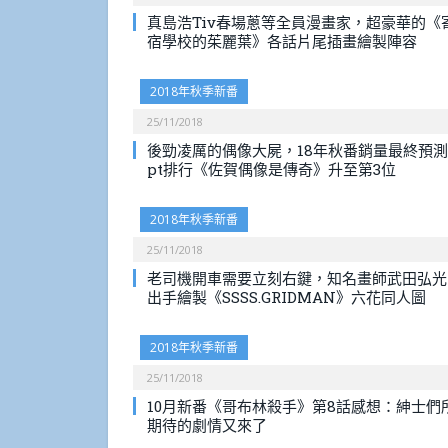
真島浩Tiv春場蔥等全員漫畫家，超豪華的《
宿學校的茱麗葉》各話片尾插畫繪製陣容
2018年秋季新番
25/11/2018
後勁凌厲的偶像大屍，18年秋番銷量最終預測
pt排行《佐賀偶像是傳奇》升至第3位
2018年秋季新番
25/11/2018
老司機開車需要立刻右鍵，知名畫師武田弘光
出手繪製《SSSS.GRIDMAN》六花同人圖
2018年秋季新番
25/11/2018
10月新番《哥布林殺手》第8話感想：紳士們
期待的劇情又來了