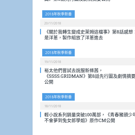
2018年秋季新番
20/11/2018
《關於我轉生變成史萊姆這檔事》第8話感想
是洋蔥，製作組放了洋蔥進去
2018年秋季新番
19/11/2018
裕太他們嘗試去說服新條茜，
《SSSS.GRIDMAN》第8話先行圖及劇情摘
公開
2018年秋季新番
18/11/2018
輕小說系列銷量突破100萬部，《青春豬頭少
不會夢到兔女郎學姐》原作CM公開