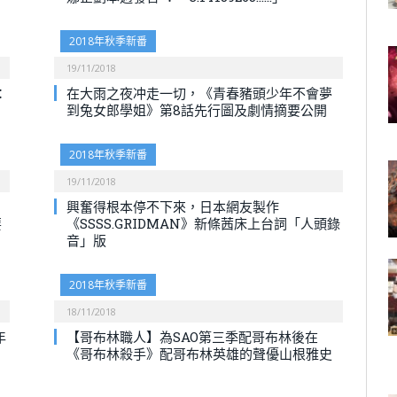
2018年秋季新番
19/11/2018
：
在大雨之夜冲走一切，《青春豬頭少年不會夢
到兔女郎學姐》第8話先行圖及劇情摘要公開
2018年秋季新番
19/11/2018
興奮得根本停不下來，日本網友製作
要
《SSSS.GRIDMAN》新條茜床上台詞「人頭錄
音」版
2018年秋季新番
18/11/2018
年
【哥布林職人】為SAO第三季配哥布林後在
《哥布林殺手》配哥布林英雄的聲優山根雅史