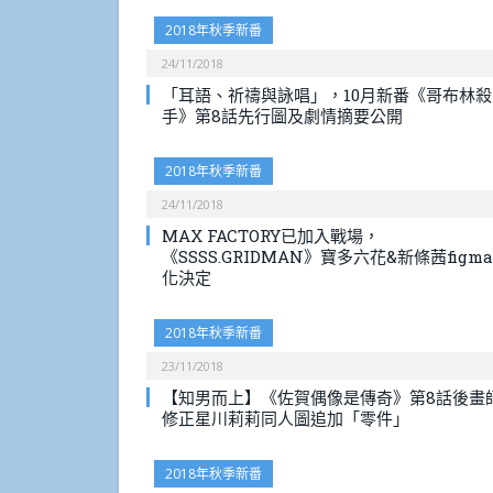
2018年秋季新番
24/11/2018
「耳語、祈禱與詠唱」，10月新番《哥布林殺
手》第8話先行圖及劇情摘要公開
2018年秋季新番
24/11/2018
MAX FACTORY已加入戰場，
《SSSS.GRIDMAN》寶多六花&新條茜figma
化決定
2018年秋季新番
23/11/2018
【知男而上】《佐賀偶像是傳奇》第8話後畫
修正星川莉莉同人圖追加「零件」
2018年秋季新番