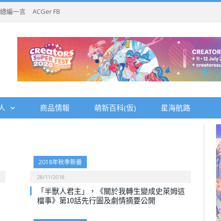
總編一言
ACGer FB
人
商品情報
萌新百科(仮)
星海航路
2018年秋季新番
28/11/2018
「半獸人君主」，《關於我轉生變成史萊姆這
檔事》第10話先行圖及劇情摘要公開