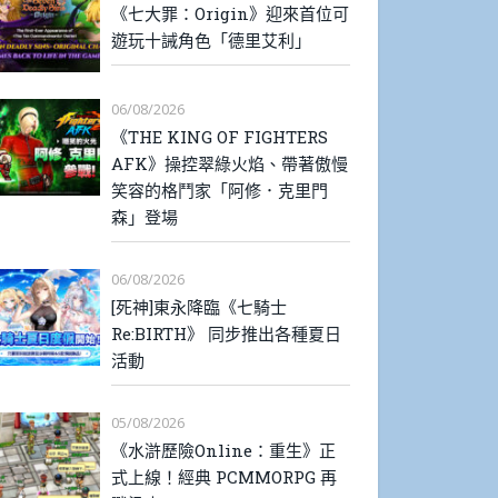
《七大罪：Origin》迎來首位可
遊玩十誡角色「德里艾利」
06/08/2026
《THE KING OF FIGHTERS
AFK》操控翠綠火焰、帶著傲慢
笑容的格鬥家「阿修．克里門
森」登場
06/08/2026
[死神]東永降臨《七騎士
Re:BIRTH》 同步推出各種夏日
活動
05/08/2026
《水滸歷險Online：重生》正
式上線！經典 PCMMORPG 再