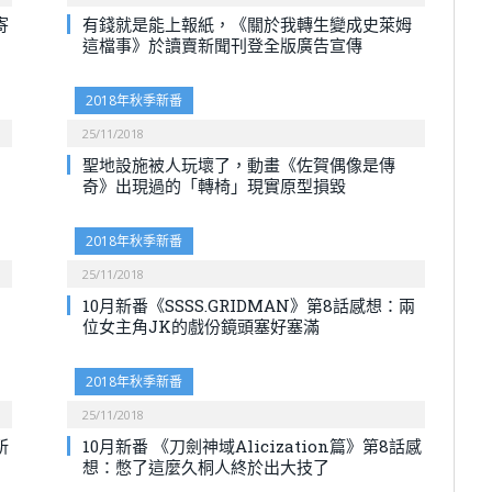
寄
有錢就是能上報紙，《關於我轉生變成史萊姆
這檔事》於讀賣新聞刊登全版廣告宣傳
2018年秋季新番
25/11/2018
聖地設施被人玩壞了，動畫《佐賀偶像是傳
奇》出現過的「轉椅」現實原型損毀
2018年秋季新番
25/11/2018
10月新番《SSSS.GRIDMAN》第8話感想：兩
位女主角JK的戲份鏡頭塞好塞滿
2018年秋季新番
25/11/2018
所
10月新番 《刀劍神域Alicization篇》第8話感
想：憋了這麼久桐人終於出大技了