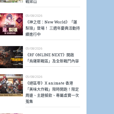
戰梁山
05/08/2026
《神之塔：New World》「蓮
梨琅」登場！ 三週年慶典活動持
續進行中
05/08/2026
《RF ONLINE NEXT》開啟
「烏薩斯戰區」及全新戰鬥內容
05/08/2026
《絕區零》X animate 香港
「美味大作戰」限時開跑！限定
周邊、主題餐飲、專屬虛寶一次
蒐集