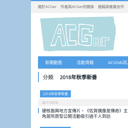
關於ACGer
作者與ACGer的關係
徵稿與推廣合作
新聞動態
活動情報
ACGN&同
分類:
2018年秋季新番
2018年秋季新番
28/11/2018
硬核振興地方宣傳片，《佐賀偶像是傳奇》主
角居所原型公開活動吸引過千人到訪