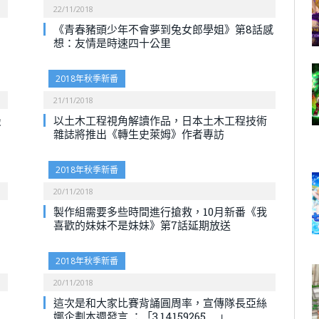
22/11/2018
《青春豬頭少年不會夢到兔女郎學姐》第8話感
想：友情是時速四十公里
2018年秋季新番
21/11/2018
最
以土木工程視角解讀作品，日本土木工程技術
雜誌將推出《轉生史萊姆》作者專訪
2018年秋季新番
20/11/2018
製作組需要多些時間進行搶救，10月新番《我
喜歡的妹妹不是妹妹》第7話延期放送
2018年秋季新番
20/11/2018
這次是和大家比賽背誦圓周率，宣傳隊長亞絲
娜企劃本週發言 ：「3.14159265……」