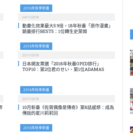
2018年秋季新番
24/11/2018
動畫化效果最大5.9倍，18年秋番「原作漫畫」
銷量排行BEST5：1位轉生史萊姆
2018年秋季新番
23/11/2018
日本網友票選「2018年秋番OPED排行」
TOP10：第2位君のせい、第1位ADAMAS
2018年秋季新番
23/11/2018
師
10月新番《佐賀偶像是傳奇》第8話感想：成為
傳說的星川莉莉回
2018年秋季新番