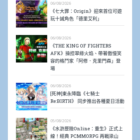
06/08/2026
《七大罪：Origin》迎來首位可遊
玩十誡角色「德里艾利」
06/08/2026
《THE KING OF FIGHTERS
AFK》操控翠綠火焰、帶著傲慢笑
容的格鬥家「阿修．克里門森」登
場
06/08/2026
[死神]東永降臨《七騎士
Re:BIRTH》 同步推出各種夏日活動
05/08/2026
《水滸歷險Online：重生》正式上
線！經典 PCMMORPG 再戰梁山