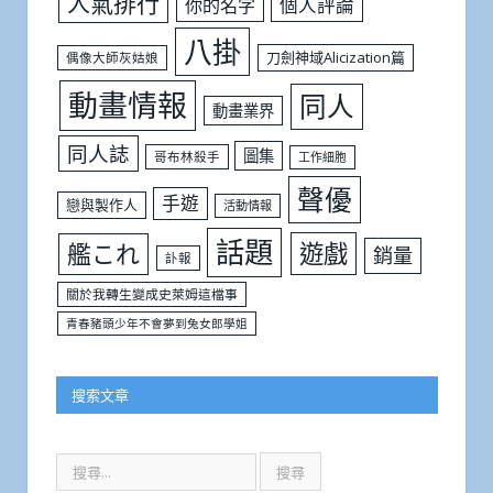
人氣排行
個人評論
你的名字
八掛
刀劍神域Alicization篇
偶像大師灰姑娘
動畫情報
同人
動畫業界
同人誌
圖集
哥布林殺手
工作細胞
聲優
手遊
戀與製作人
活動情報
話題
遊戲
艦これ
銷量
訃報
關於我轉生變成史萊姆這檔事
青春豬頭少年不會夢到兔女郎學姐
搜索文章