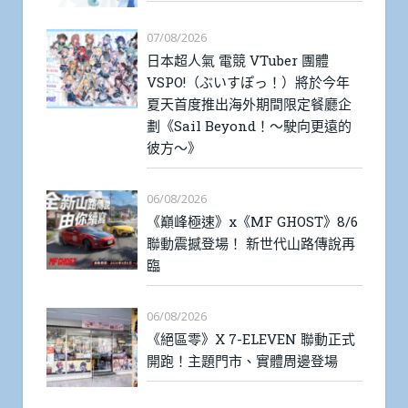
07/08/2026
日本超人氣 電競 VTuber 團體
VSPO!（ぶいすぽっ！）將於今年
夏天首度推出海外期間限定餐廳企
劃《Sail Beyond！～駛向更遠的
彼方～》
06/08/2026
《巔峰極速》x《MF GHOST》8/6
聯動震撼登場！ 新世代山路傳說再
臨
06/08/2026
《絕區零》X 7-ELEVEN 聯動正式
開跑！主題門市、實體周邊登場