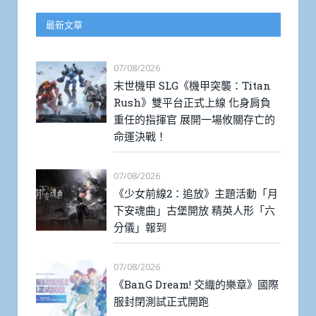
最新文章
07/08/2026
末世機甲 SLG《機甲突襲：Titan
Rush》雙平台正式上線 化身肩負
重任的指揮官 展開一場攸關存亡的
命運決戰！
07/08/2026
《少女前線2：追放》主題活動「月
下安魂曲」古堡開放 精英人形「六
分儀」報到
07/08/2026
《BanG Dream! 交織的樂章》國際
服封閉測試正式開跑