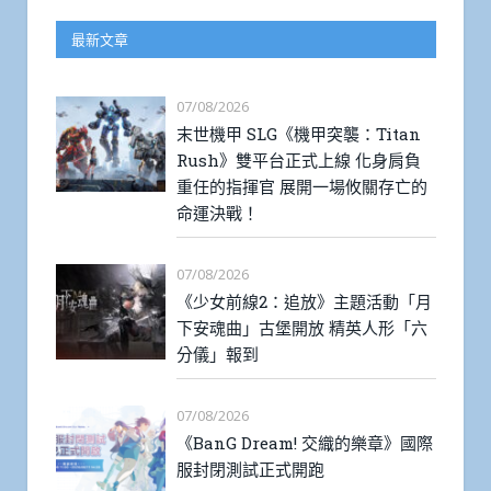
最新文章
07/08/2026
末世機甲 SLG《機甲突襲：Titan
Rush》雙平台正式上線 化身肩負
重任的指揮官 展開一場攸關存亡的
命運決戰！
07/08/2026
《少女前線2：追放》主題活動「月
下安魂曲」古堡開放 精英人形「六
分儀」報到
07/08/2026
《BanG Dream! 交織的樂章》國際
服封閉測試正式開跑