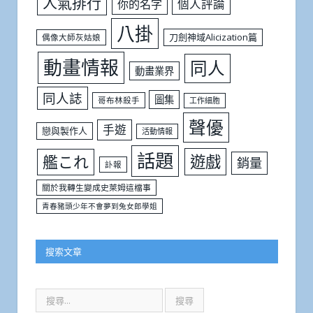
人氣排行
個人評論
你的名字
八掛
刀劍神域Alicization篇
偶像大師灰姑娘
動畫情報
同人
動畫業界
同人誌
圖集
哥布林殺手
工作細胞
聲優
手遊
戀與製作人
活動情報
話題
遊戲
艦これ
銷量
訃報
關於我轉生變成史萊姆這檔事
青春豬頭少年不會夢到兔女郎學姐
搜索文章