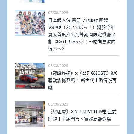
07/08/2026
日本超人氣 電競 VTuber 團體
VSPO!（ぶいすぽっ！）將於今年
夏天首度推出海外期間限定餐廳企
劃《Sail Beyond！～駛向更遠的
彼方～》
06/08/2026
《巔峰極速》x《MF GHOST》8/6
聯動震撼登場！ 新世代山路傳說再
臨
06/08/2026
《絕區零》X 7-ELEVEN 聯動正式
開跑！主題門市、實體周邊登場