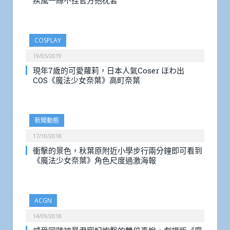
疾風一絲不挂官方抱枕套
COSPLAY
19/05/2019
現年7歲的可愛蘿莉，日本人氣Coser ほわ出
COS《魔法少女奈葉》高町奈葉
新聞動態
17/10/2018
衝擊的景色，秋葉原附近小學步行兩分鐘即可看到
《魔法少女奈葉》角色尺度過激海報
ACGN
14/09/2018