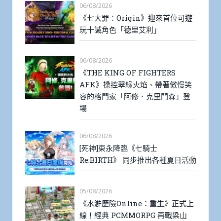
06/08/2026
《七大罪：Origin》迎來首位可遊
玩十誡角色「德里艾利」
06/08/2026
《THE KING OF FIGHTERS
AFK》操控翠綠火焰、帶著傲慢笑
容的格鬥家「阿修．克里門森」登
場
06/08/2026
[死神]東永降臨《七騎士
Re:BIRTH》 同步推出各種夏日活動
05/08/2026
《水滸歷險Online：重生》正式上
線！經典 PCMMORPG 再戰梁山