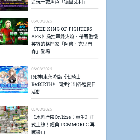
遊玩十誡角色「德里艾利」
06/08/2026
《THE KING OF FIGHTERS
AFK》操控翠綠火焰、帶著傲慢
笑容的格鬥家「阿修．克里門
森」登場
06/08/2026
[死神]東永降臨《七騎士
Re:BIRTH》 同步推出各種夏日
活動
05/08/2026
《水滸歷險Online：重生》正
式上線！經典 PCMMORPG 再
戰梁山