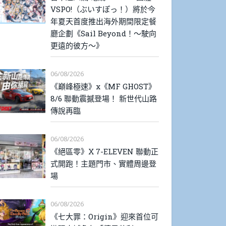
VSPO!（ぶいすぽっ！）將於今
年夏天首度推出海外期間限定餐
廳企劃《Sail Beyond！～駛向
更遠的彼方～》
06/08/2026
《巔峰極速》x《MF GHOST》
8/6 聯動震撼登場！ 新世代山路
傳說再臨
06/08/2026
《絕區零》X 7-ELEVEN 聯動正
式開跑！主題門市、實體周邊登
場
06/08/2026
《七大罪：Origin》迎來首位可