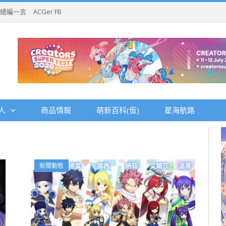
總編一言
ACGer FB
人
商品情報
萌新百科(仮)
星海航路
新聞動態