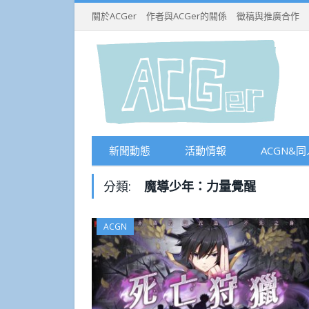
關於ACGer
作者與ACGer的關係
徵稿與推廣合作
新聞動態
活動情報
ACGN&同
分類:
魔導少年：力量覺醒
ACGN