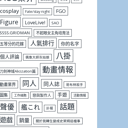
cosplay
FGO
Fate/stay night
Figure
LoveLive!
SAO
SSSS.GRIDMAN
不起眼女主角培育法
人氣排行
你的名字
五等分的花嫁
八掛
個人評論
偶像大師灰姑娘
動畫情報
刀劍神域Alicization篇
同人
同人誌
動畫業界
哥布林殺手
手遊
圖集
戀與製作人
工作細胞
活動情報
話題
聲優
艦これ
訃報
遊戲
銷量
關於我轉生變成史萊姆這檔事