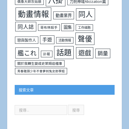
刀劍神域Alicization篇
偶像大師灰姑娘
動畫情報
同人
動畫業界
同人誌
圖集
哥布林殺手
工作細胞
聲優
手遊
戀與製作人
活動情報
話題
遊戲
艦これ
銷量
訃報
關於我轉生變成史萊姆這檔事
青春豬頭少年不會夢到兔女郎學姐
搜索文章