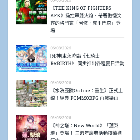
06/08/2026
《THE KING OF FIGHTERS
AFK》操控翠綠火焰、帶著傲慢笑
容的格鬥家「阿修．克里門森」登
場
06/08/2026
[死神]東永降臨《七騎士
Re:BIRTH》 同步推出各種夏日活動
05/08/2026
《水滸歷險Online：重生》正式上
線！經典 PCMMORPG 再戰梁山
05/08/2026
《神之塔：New World》「蓮梨
琅」登場！ 三週年慶典活動持續進