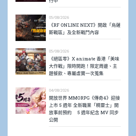
行中
05/08/2026
《RF ONLINE NEXT》開啟「烏薩
斯戰區」及全新戰鬥內容
05/08/2026
《絕區零》X animate 香港「美味
大作戰」限時開跑！限定周邊、主
題餐飲、專屬虛寶一次蒐集
04/08/2026
開放世界 MMORPG《傳奇4》迎接
上市 5 週年 全新職業「精靈士」開
放事前預約 5 週年紀念 MV 同步
公開