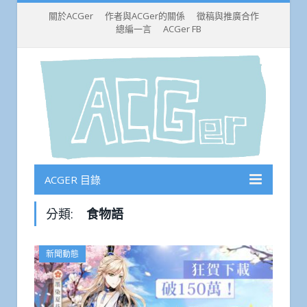
關於ACGer
作者與ACGer的關係
徵稿與推廣合作
總編一言
ACGer FB
ACGER 目錄
分類:
食物語
新聞動態