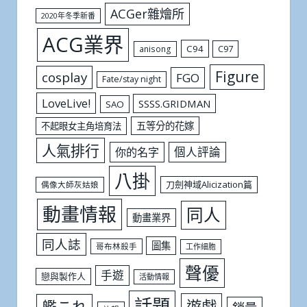
ACGer雜燴所
2020年冬季新番
ACG業界
C94
C97
anisong
Figure
cosplay
FGO
Fate/stay night
LoveLive!
SSSS.GRIDMAN
SAO
五等分的花嫁
不起眼女主角培育法
人氣排行
個人評論
你的名字
八掛
刀劍神域Alicization篇
偶像大師灰姑娘
動畫情報
同人
動畫業界
同人誌
圖集
哥布林殺手
工作細胞
聲優
手遊
戀與製作人
活動情報
話題
遊戲
艦これ