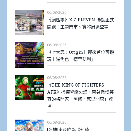
06/08/2026
《絕區零》X 7-ELEVEN 聯動正式
開跑！主題門市、實體周邊登場
06/08/2026
《七大罪：Origin》迎來首位可遊
玩十誡角色「德里艾利」
06/08/2026
《THE KING OF FIGHTERS
AFK》操控翠綠火焰、帶著傲慢笑
容的格鬥家「阿修．克里門森」登
場
06/08/2026
[死神]東永降臨《七騎士