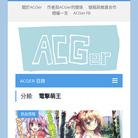
關於ACGer
作者與ACGer的關係
徵稿與推廣合作
總編一言
ACGer FB
ACGER 目錄
分類:
電撃萌王
商品情報