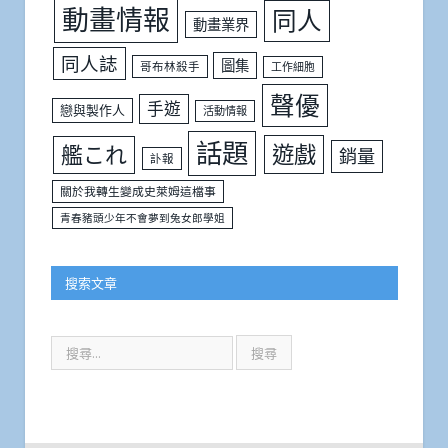
動畫情報
同人
動畫業界
同人誌
圖集
哥布林殺手
工作細胞
聲優
手遊
戀與製作人
活動情報
話題
遊戲
艦これ
銷量
訃報
關於我轉生變成史萊姆這檔事
青春豬頭少年不會夢到兔女郎學姐
搜索文章