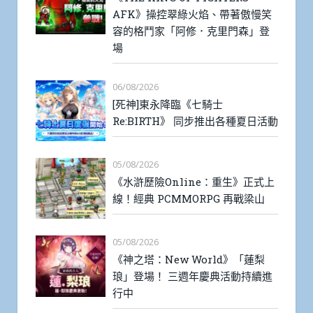
AFK》操控翠綠火焰、帶著傲慢笑
容的格鬥家「阿修．克里門森」登
場
06/08/2026
[死神]東永降臨《七騎士
Re:BIRTH》 同步推出各種夏日活動
05/08/2026
《水滸歷險Online：重生》正式上
線！經典 PCMMORPG 再戰梁山
05/08/2026
《神之塔：New World》「蓮梨
琅」登場！ 三週年慶典活動持續進
行中