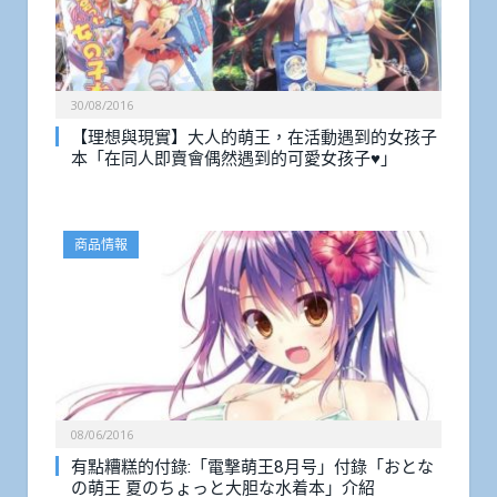
30/08/2016
【理想與現實】大人的萌王，在活動遇到的女孩子
本「在同人即賣會偶然遇到的可愛女孩子♥」
商品情報
08/06/2016
有點糟糕的付錄:「電撃萌王8月号」付錄「おとな
の萌王 夏のちょっと大胆な水着本」介紹