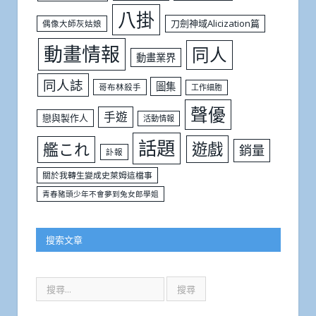
八掛
刀劍神域Alicization篇
偶像大師灰姑娘
動畫情報
同人
動畫業界
同人誌
圖集
哥布林殺手
工作細胞
聲優
手遊
戀與製作人
活動情報
話題
遊戲
艦これ
銷量
訃報
關於我轉生變成史萊姆這檔事
青春豬頭少年不會夢到兔女郎學姐
搜索文章