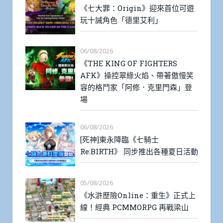
《七大罪：Origin》迎來首位可遊
玩十誡角色「德里艾利」
06/08/2026
《THE KING OF FIGHTERS
AFK》操控翠綠火焰、帶著傲慢笑
容的格鬥家「阿修．克里門森」登
場
06/08/2026
[死神]東永降臨《七騎士
Re:BIRTH》 同步推出各種夏日活動
05/08/2026
《水滸歷險Online：重生》正式上
線！經典 PCMMORPG 再戰梁山