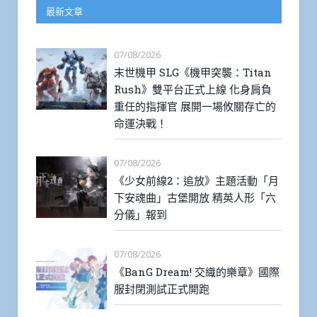
最新文章
07/08/2026
末世機甲 SLG《機甲突襲：Titan
Rush》雙平台正式上線 化身肩負
重任的指揮官 展開一場攸關存亡的
命運決戰！
07/08/2026
《少女前線2：追放》主題活動「月
下安魂曲」古堡開放 精英人形「六
分儀」報到
07/08/2026
《BanG Dream! 交織的樂章》國際
服封閉測試正式開跑