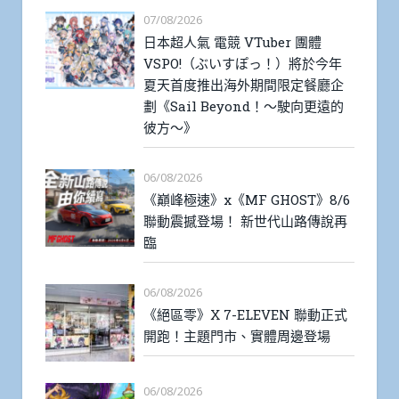
07/08/2026
日本超人氣 電競 VTuber 團體
VSPO!（ぶいすぽっ！）將於今年
夏天首度推出海外期間限定餐廳企
劃《Sail Beyond！～駛向更遠的
彼方～》
06/08/2026
《巔峰極速》x《MF GHOST》8/6
聯動震撼登場！ 新世代山路傳說再
臨
06/08/2026
《絕區零》X 7-ELEVEN 聯動正式
開跑！主題門市、實體周邊登場
06/08/2026