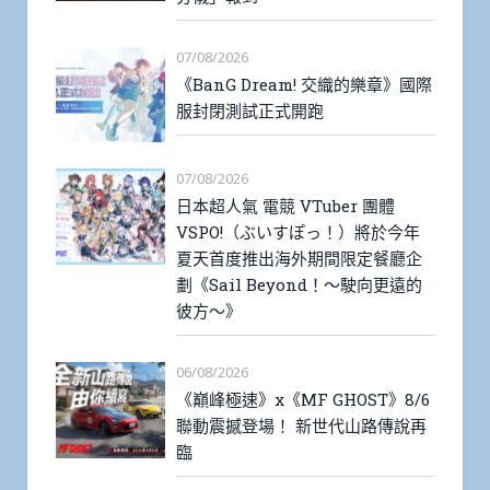
07/08/2026
《BanG Dream! 交織的樂章》國際
服封閉測試正式開跑
07/08/2026
日本超人氣 電競 VTuber 團體
VSPO!（ぶいすぽっ！）將於今年
夏天首度推出海外期間限定餐廳企
劃《Sail Beyond！～駛向更遠的
彼方～》
06/08/2026
《巔峰極速》x《MF GHOST》8/6
聯動震撼登場！ 新世代山路傳說再
臨