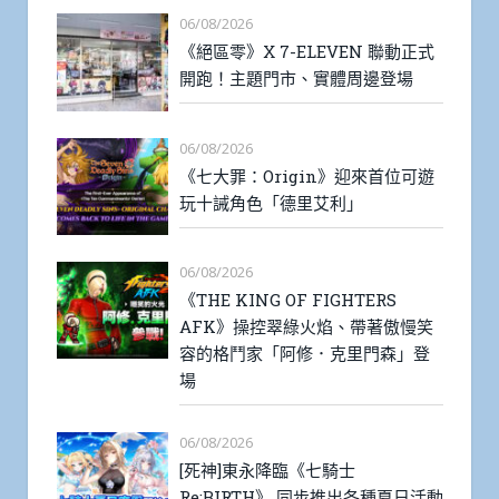
06/08/2026
《絕區零》X 7-ELEVEN 聯動正式
開跑！主題門市、實體周邊登場
06/08/2026
《七大罪：Origin》迎來首位可遊
玩十誡角色「德里艾利」
06/08/2026
《THE KING OF FIGHTERS
AFK》操控翠綠火焰、帶著傲慢笑
容的格鬥家「阿修．克里門森」登
場
06/08/2026
[死神]東永降臨《七騎士
Re:BIRTH》 同步推出各種夏日活動