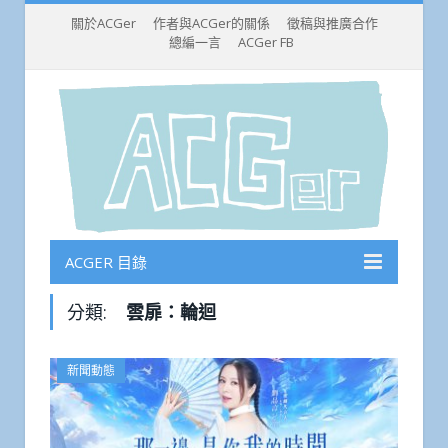
關於ACGer
作者與ACGer的關係
徵稿與推廣合作
總編一言
ACGer FB
ACGER 目錄
分類:
雲扉：輪迴
新聞動態