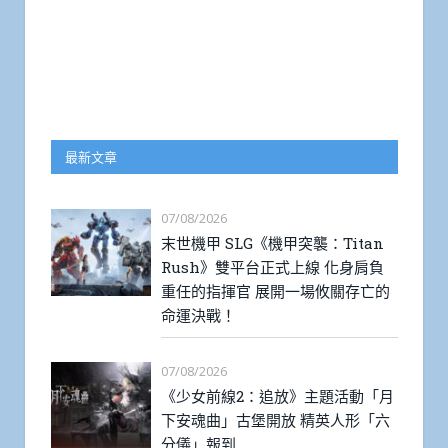
最新文章
07/08/2026
末世機甲 SLG《機甲突襲：Titan
Rush》雙平台正式上線 化身肩負
重任的指揮官 展開一場攸關存亡的
命運決戰！
07/08/2026
《少女前線2：追放》主題活動「月
下安魂曲」古堡開放 精英人形「六
分儀」報到