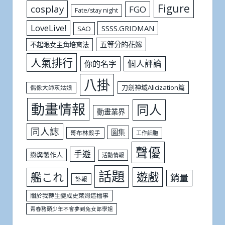
Figure
cosplay
FGO
Fate/stay night
LoveLive!
SSSS.GRIDMAN
SAO
五等分的花嫁
不起眼女主角培育法
人氣排行
個人評論
你的名字
八掛
刀劍神域Alicization篇
偶像大師灰姑娘
動畫情報
同人
動畫業界
同人誌
圖集
哥布林殺手
工作細胞
聲優
手遊
戀與製作人
活動情報
話題
遊戲
艦これ
銷量
訃報
關於我轉生變成史萊姆這檔事
青春豬頭少年不會夢到兔女郎學姐