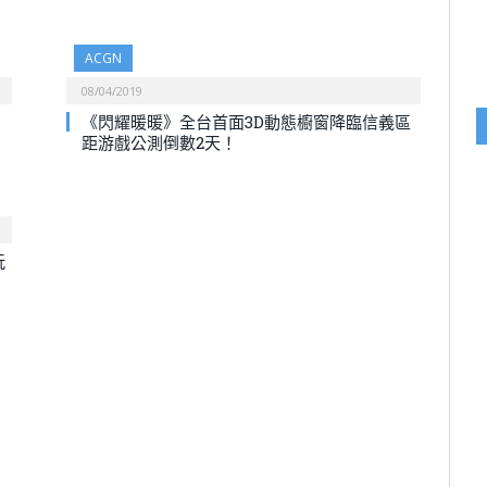
ACGN
08/04/2019
《閃耀暖暖》全台首面3D動態櫥窗降臨信義區
距游戲公測倒數2天！
玩