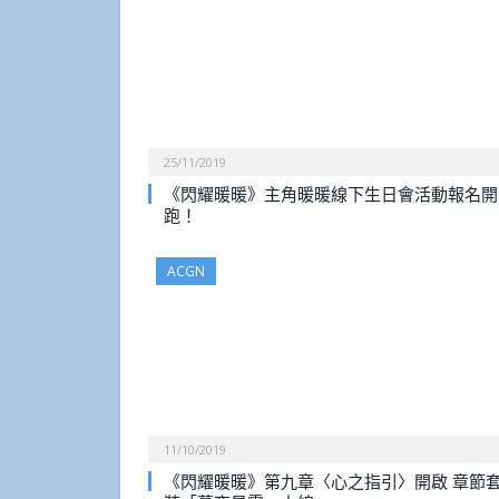
25/11/2019
《閃耀暖暖》主角暖暖線下生日會活動報名開
跑！
ACGN
11/10/2019
《閃耀暖暖》第九章〈心之指引〉開啟 章節