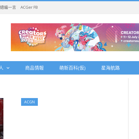
總編一言
ACGer FB
人
商品情報
萌新百科(仮)
星海航路
ACGN