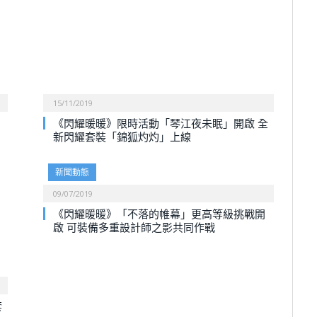
15/11/2019
《閃耀暖暖》限時活動「琴江夜未眠」開啟 全
新閃耀套裝「錦狐灼灼」上線
新聞動態
09/07/2019
《閃耀暖暖》「不落的帷幕」更高等級挑戰開
啟 可裝備多重設計師之影共同作戰
套