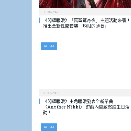
30/10/2020
《閃耀暖暖》「萬聖驚奇夜」主題活動來襲！
推出全新性感套裝「灼眼的薄暮」
ACGN
09/12/2019
《閃耀暖暖》主角暖暖發表全新單曲
〈Another Nikki〉 遊戲內開啟繽紛生日活
動！
ACGN