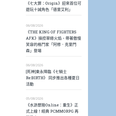
《七大罪：Origin》迎來首位可
遊玩十誡角色「德里艾利」
06/08/2026
《THE KING OF FIGHTERS
AFK》操控翠綠火焰、帶著傲慢
笑容的格鬥家「阿修．克里門
森」登場
06/08/2026
[死神]東永降臨《七騎士
Re:BIRTH》 同步推出各種夏日
活動
05/08/2026
《水滸歷險Online：重生》正
式上線！經典 PCMMORPG 再