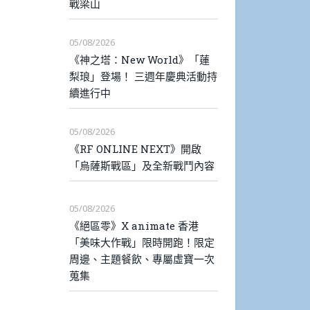
戰梁山
05/08/2026
《神之塔：New World》「蓮
梨琅」登場！ 三週年慶典活動持
續進行中
05/08/2026
《RF ONLINE NEXT》開啟
「烏薩斯戰區」及全新戰鬥內容
05/08/2026
《絕區零》X animate 香港
「美味大作戰」限時開跑！限定
周邊、主題餐飲、專屬虛寶一次
蒐集