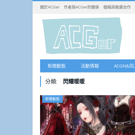
關於ACGer
作者與ACGer的關係
徵稿與推廣合作
新聞動態
活動情報
ACGN&同
分類:
閃耀暖暖
新聞動態