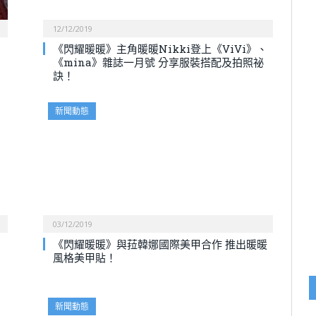
12/12/2019
《閃耀暖暖》主角暖暖Nikki登上《ViVi》、
《mina》雜誌一月號 分享服裝搭配及拍照祕
訣！
新聞動態
03/12/2019
《閃耀暖暖》與菈韓娜國際美甲合作 推出暖暖
風格美甲貼！
新聞動態