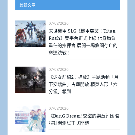
最新文章
07/08/2026
末世機甲 SLG《機甲突襲：Titan
Rush》雙平台正式上線 化身肩負
重任的指揮官 展開一場攸關存亡的
命運決戰！
07/08/2026
《少女前線2：追放》主題活動「月
下安魂曲」古堡開放 精英人形「六
分儀」報到
07/08/2026
《BanG Dream! 交織的樂章》國際
服封閉測試正式開跑