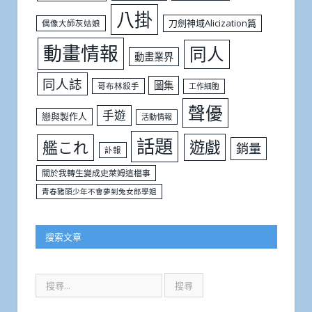
八掛
刀劍神域Alicization篇
偶像大師灰姑娘
動畫情報
同人
動畫業界
同人誌
圖集
哥布林殺手
工作細胞
聲優
手遊
戀與製作人
活動情報
話題
遊戲
艦これ
銷量
訃報
關於我轉生變成史萊姆這檔事
青春豬頭少年不會夢到兔女郎學姐
搜索文章