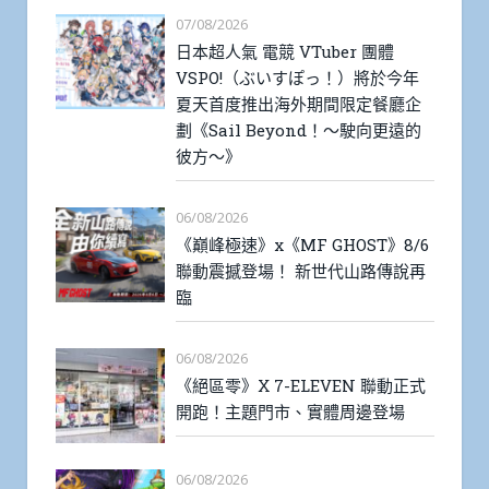
07/08/2026
日本超人氣 電競 VTuber 團體
VSPO!（ぶいすぽっ！）將於今年
夏天首度推出海外期間限定餐廳企
劃《Sail Beyond！～駛向更遠的
彼方～》
06/08/2026
《巔峰極速》x《MF GHOST》8/6
聯動震撼登場！ 新世代山路傳說再
臨
06/08/2026
《絕區零》X 7-ELEVEN 聯動正式
開跑！主題門市、實體周邊登場
06/08/2026