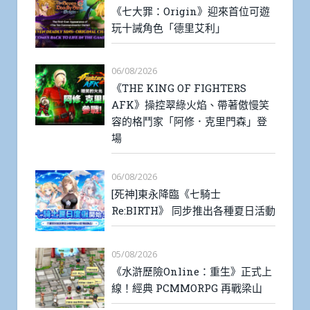
《七大罪：Origin》迎來首位可遊
玩十誡角色「德里艾利」
06/08/2026
《THE KING OF FIGHTERS
AFK》操控翠綠火焰、帶著傲慢笑
容的格鬥家「阿修．克里門森」登
場
06/08/2026
[死神]東永降臨《七騎士
Re:BIRTH》 同步推出各種夏日活動
05/08/2026
《水滸歷險Online：重生》正式上
線！經典 PCMMORPG 再戰梁山