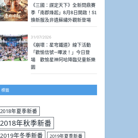
《三國：謀定天下》全新問鼎賽
季「南郡烽起」8月8日開啟！S1
煥新服及非遺蘇繡外觀新登場
31/07/2026
《崩壞：星穹鐵道》線下活動
「歡愉信號—嗶波！」今日登
場 歡愉星神阿哈降臨兒童新樂
園
標籤
2018年夏季新番
2018年秋季新番
2019年冬季新番
2019年夏季新番