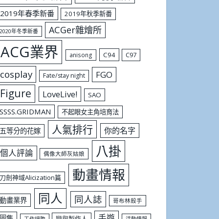
2019年春季新番
2019年秋季新番
ACGer雜燴所
2020年冬季新番
ACG業界
C94
C97
anisong
cosplay
FGO
Fate/stay night
Figure
LoveLive!
SAO
SSSS.GRIDMAN
不起眼女主角培育法
人氣排行
你的名字
五等分的花嫁
八掛
個人評論
偶像大師灰姑娘
動畫情報
刀劍神域Alicization篇
同人
同人誌
動畫業界
哥布林殺手
手遊
圖集
戀與製作人
工作細胞
活動情報