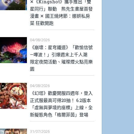
✕《Kingshot》攜手推出「雙
星同行」聯動 熊先生書屋首發
漫畫 ✕ 國王燒烤節：娜妍私房
菜 狂歡開跑
04/08/2026
《崩壞：星穹鐵道》「歡愉信號
—嗶波！」引爆週末上千人潮
限定夜間活動、璀璨煙火點亮樂
園
04/08/2026
《幻塔》歡慶開服四週年，登入
正式服最高可得20抽！ 6.2版本
「虛無與夢境的座標」上線，全
新擬態角色「格爾菲茵」登場
31/07/2026