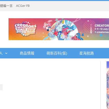
總編一言
ACGer FB
人
商品情報
萌新百科(仮)
星海航路