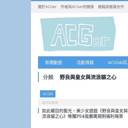
關於ACGer
作者與ACGer的關係
徵稿與推廣合作
新聞動態
活動情報
ACGN&同
分類:
野良與皇女與流浪貓之心
ACGN
28/10/2018
如此耀目的聖光，美少女遊戲《野良與皇女與
流浪貓之心》唯獨PS4版嚴厲規制福利場景