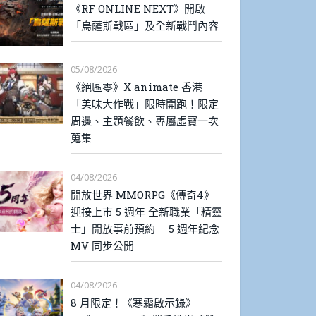
《RF ONLINE NEXT》開啟
「烏薩斯戰區」及全新戰鬥內容
05/08/2026
《絕區零》X animate 香港
「美味大作戰」限時開跑！限定
周邊、主題餐飲、專屬虛寶一次
蒐集
04/08/2026
開放世界 MMORPG《傳奇4》
迎接上市 5 週年 全新職業「精靈
士」開放事前預約 5 週年紀念
MV 同步公開
04/08/2026
8 月限定！《寒霜啟示錄》