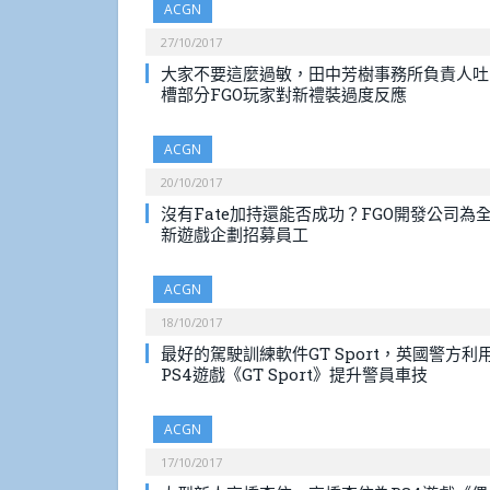
ACGN
27/10/2017
大家不要這麼過敏，田中芳樹事務所負責人吐
槽部分FGO玩家對新禮裝過度反應
ACGN
20/10/2017
沒有Fate加持還能否成功？FGO開發公司為
新遊戲企劃招募員工
ACGN
18/10/2017
最好的駕駛訓練軟件GT Sport，英國警方利
PS4遊戲《GT Sport》提升警員車技
ACGN
17/10/2017