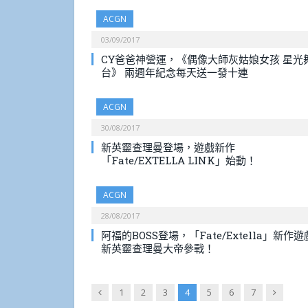
ACGN
03/09/2017
CY爸爸神營運，《偶像大師灰姑娘女孩 星光
台》 兩週年紀念每天送一發十連
ACGN
30/08/2017
新英靈查理曼登場，遊戲新作
「Fate/EXTELLA LINK」始動！
ACGN
28/08/2017
阿福的BOSS登場，「Fate/Extella」新作遊
新英靈查理曼大帝參戰！
Previous
Next
1
2
3
4
5
6
7