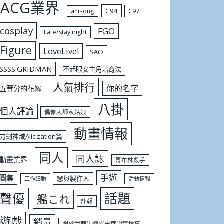
ACG業界
C94
C97
anisong
cosplay
FGO
Fate/stay night
Figure
LoveLive!
SAO
SSSS.GRIDMAN
不起眼女主角培育法
人氣排行
你的名字
五等分的花嫁
八掛
個人評論
偶像大師灰姑娘
動畫情報
刀劍神域Alicization篇
同人
同人誌
動畫業界
哥布林殺手
手遊
圖集
戀與製作人
工作細胞
活動情報
話題
聲優
艦これ
訃報
遊戲
銷量
關於我轉生變成史萊姆這檔事