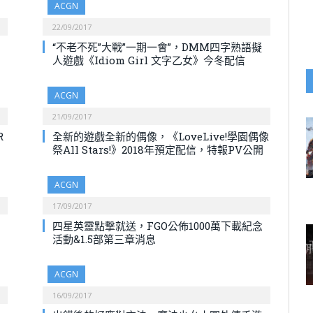
ACGN
22/09/2017
“不老不死”大戰”一期一會”，DMM四字熟語擬
人遊戲《Idiom Girl 文字乙女》今冬配信
ACGN
21/09/2017
R
全新的遊戲全新的偶像，《LoveLive!學園偶像
祭All Stars!》2018年預定配信，特報PV公開
ACGN
17/09/2017
四星英靈點撃就送，FGO公佈1000萬下載紀念
活動&1.5部第三章消息
ACGN
16/09/2017