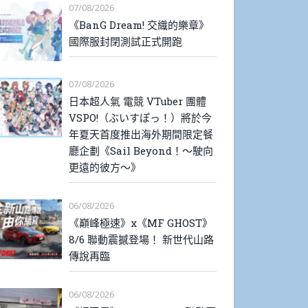
07/08/2026
《BanG Dream! 交織的樂章》
國際服封閉測試正式開跑
07/08/2026
日本超人氣 電競 VTuber 團體
VSPO!（ぶいすぽっ！）將於今
年夏天首度推出海外期間限定餐
廳企劃《Sail Beyond！～駛向
更遠的彼方～》
06/08/2026
《巔峰極速》x《MF GHOST》
8/6 聯動震撼登場！ 新世代山路
傳說再臨
06/08/2026