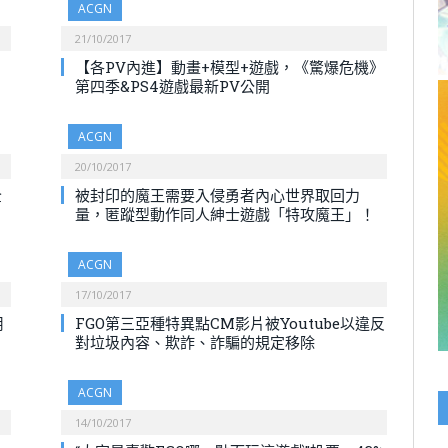
ACGN
21/10/2017
【各PV內進】動畫+模型+遊戲，《驚爆危機》
第四季&PS4遊戲最新PV公開
ACGN
20/10/2017
全
被封印的魔王需要入侵勇者內心世界取回力
量，匿蹤型動作同人紳士遊戲「特攻魔王」！
ACGN
17/10/2017
用
FGO第三亞種特異點CM影片被Youtube以違反
對垃圾內容、欺詐、詐騙的規定移除
ACGN
14/10/2017