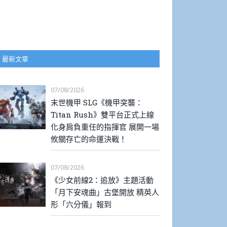
最新文章
07/08/2026
末世機甲 SLG《機甲突襲：
Titan Rush》雙平台正式上線
化身肩負重任的指揮官 展開一場
攸關存亡的命運決戰！
07/08/2026
《少女前線2：追放》主題活動
「月下安魂曲」古堡開放 精英人
形「六分儀」報到