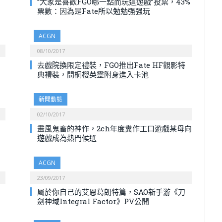
“大家是喜歡FGO哪一點而玩這遊戲”投票，43%
票數：因為是Fate所以勉勉强强玩
ACGN
08/10/2017
去戲院換限定禮裝，FGO推出Fate HF觀影特
典禮裝，間桐櫻英靈附身進入卡池
新聞動態
02/10/2017
畫風鬼畜的神作，2ch年度糞作工口遊戲某母向
遊戲成為熱門候選
ACGN
23/09/2017
屬於你自己的艾恩葛朗特篇，SAO新手游《刀
劍神域Integral Factor》PV公開