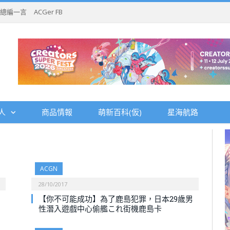
總編一言
ACGer FB
人
商品情報
萌新百科(仮)
星海航路
ACGN
28/10/2017
【你不可能成功】為了鹿島犯罪，日本29歲男
性潛入遊戲中心偷艦これ街機鹿島卡