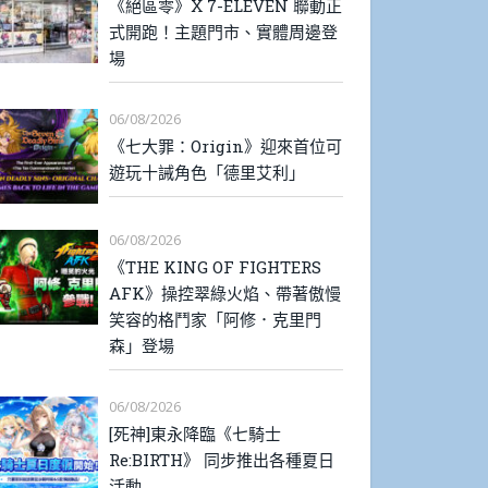
《絕區零》X 7-ELEVEN 聯動正
式開跑！主題門市、實體周邊登
場
06/08/2026
《七大罪：Origin》迎來首位可
遊玩十誡角色「德里艾利」
06/08/2026
《THE KING OF FIGHTERS
AFK》操控翠綠火焰、帶著傲慢
笑容的格鬥家「阿修．克里門
森」登場
06/08/2026
[死神]東永降臨《七騎士
Re:BIRTH》 同步推出各種夏日
活動