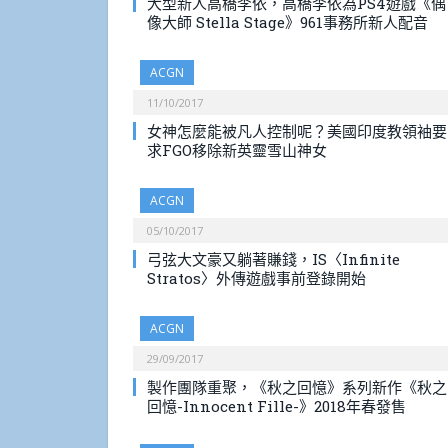
大型新人高橋李依，高橋李依為PS4遊戲《偶
像大師 Stella Stage》961事務所新人配音
ACGN
11/10/2017
女神怎麼能被凡人控制呢？美國印度教領袖要
求FGO移除新英靈雪山神女
ACGN
05/10/2017
弓弦大文豪又躺著賺錢，IS〈Infinite
Stratos〉外傳遊戲事前登錄開始
ACGN
29/09/2017
製作團隊重聚，《秋之回憶》系列新作《秋之
回憶-Innocent Fille-》2018年春發售