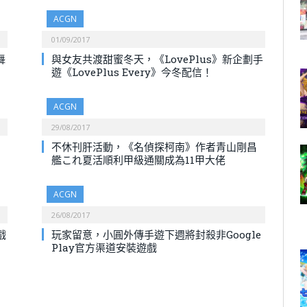
ACGN
01/09/2017
舞
與女友共渡甜蜜冬天，《LovePlus》新企劃手
遊《LovePlus Every》今冬配信！
ACGN
29/08/2017
不休刊肝活動，《名偵探柯南》作者青山剛昌
艦これ夏活順利甲級通關成為11甲大佬
ACGN
26/08/2017
戲
玩家留意，小圓外傳手遊下週將封殺非Google
Play官方渠道安裝遊戲