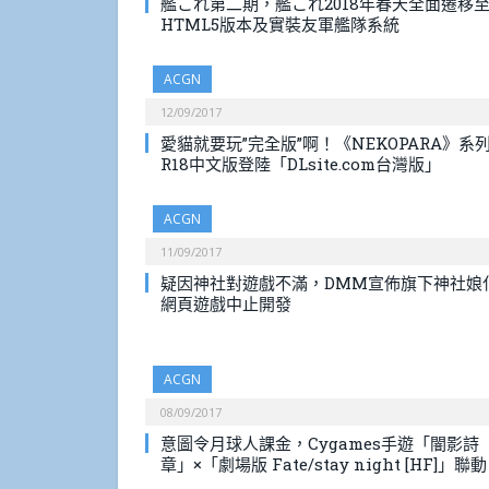
艦これ第二期，艦これ2018年春天全面遷移
HTML5版本及實裝友軍艦隊系統
ACGN
12/09/2017
愛貓就要玩”完全版”啊！《NEKOPARA》系
R18中文版登陸「DLsite.com台灣版」
ACGN
11/09/2017
疑因神社對遊戲不滿，DMM宣佈旗下神社娘
網頁遊戲中止開發
ACGN
08/09/2017
意圖令月球人課金，Cygames手遊「闇影詩
章」×「劇場版 Fate/stay night [HF]」聯動