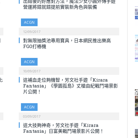
至
出錯後的好應對方法，魔法少女小圓外傳手遊
營運將錯就錯提前實裝新角色與裝備
ACGN
12/09/2017
列
對無限抽獎池專用寶具，日本網民推出樂高
FGO打樁機
ACGN
10/09/2017
化
這補血走位夠機智，芳文社手遊「Kirara
Fantasia」《學園孤島》丈槍由紀戰鬥場景影
片公開！
ACGN
03/09/2017
這大技夠神奇，芳文社手遊「Kirara
Fantasia」日富美戰鬥場景影片公開！