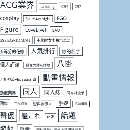
ACG業界
C94
C97
anisong
cosplay
FGO
Fate/stay night
Figure
LoveLive!
SAO
SSSS.GRIDMAN
不起眼女主角培育法
人氣排行
你的名字
五等分的花嫁
八掛
個人評論
偶像大師灰姑娘
動畫情報
刀劍神域Alicization篇
同人
同人誌
動畫業界
哥布林殺手
手遊
圖集
戀與製作人
工作細胞
活動情報
話題
聲優
艦これ
訃報
遊戲
銷量
關於我轉生變成史萊姆這檔事