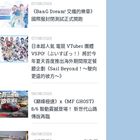
07/08/2026
《BanG Dream! 交織的樂章》
國際服封閉測試正式開跑
07/08/2026
日本超人氣 電競 VTuber 團體
VSPO!（ぶいすぽっ！）將於今
年夏天首度推出海外期間限定餐
廳企劃《Sail Beyond！～駛向
更遠的彼方～》
06/08/2026
《巔峰極速》x《MF GHOST》
8/6 聯動震撼登場！ 新世代山路
傳說再臨
06/08/2026