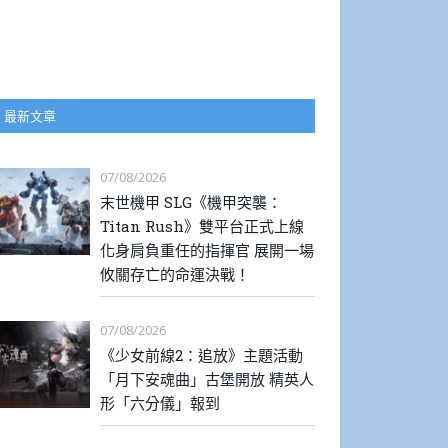
最新文章
07/08/2026
末世機甲 SLG《機甲突襲：
Titan Rush》雙平台正式上線
化身肩負重任的指揮官 展開一場
攸關存亡的命運決戰！
07/08/2026
《少女前線2：追放》主題活動
「月下安魂曲」古堡開放 精英人
形「六分儀」報到