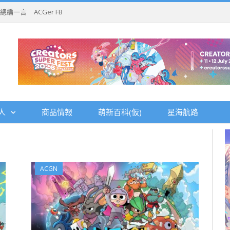
總編一言
ACGer FB
人
商品情報
萌新百科(仮)
星海航路
ACGN