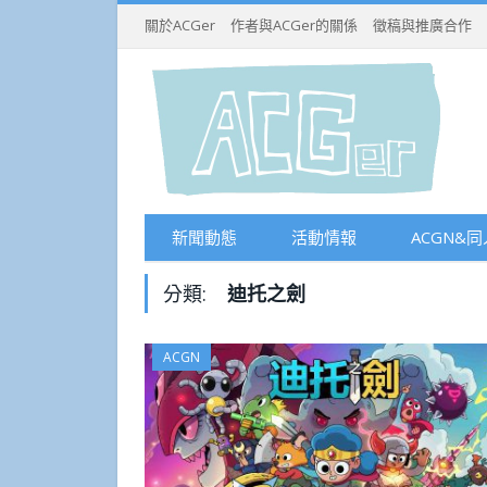
關於ACGer
作者與ACGer的關係
徵稿與推廣合作
新聞動態
活動情報
ACGN&同
分類:
迪托之劍
ACGN