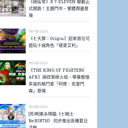
《絕區零》X 7-ELEVEN 聯動正
式開跑！主題門市、實體周邊登
場
06/08/2026
《七大罪：Origin》迎來首位可
遊玩十誡角色「德里艾利」
06/08/2026
《THE KING OF FIGHTERS
AFK》操控翠綠火焰、帶著傲慢
笑容的格鬥家「阿修．克里門
森」登場
06/08/2026
[死神]東永降臨《七騎士
Re:BIRTH》 同步推出各種夏日
活動