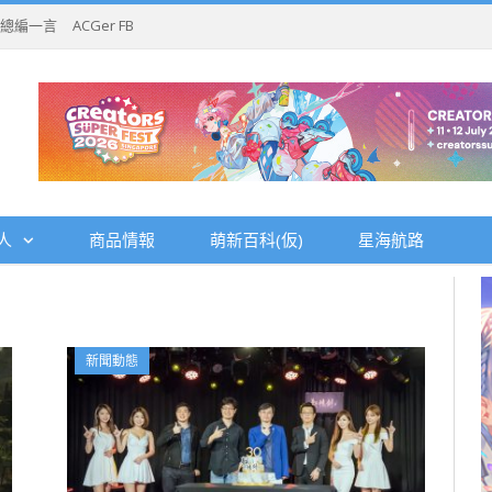
總編一言
ACGer FB
人
商品情報
萌新百科(仮)
星海航路
新聞動態