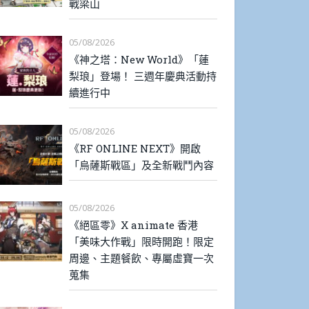
戰梁山
05/08/2026
《神之塔：New World》「蓮
梨琅」登場！ 三週年慶典活動持
續進行中
05/08/2026
《RF ONLINE NEXT》開啟
「烏薩斯戰區」及全新戰鬥內容
05/08/2026
《絕區零》X animate 香港
「美味大作戰」限時開跑！限定
周邊、主題餐飲、專屬虛寶一次
蒐集