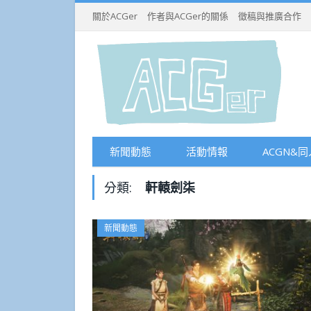
關於ACGer
作者與ACGer的關係
徵稿與推廣合作
新聞動態
活動情報
ACGN&同
分類:
軒轅劍柒
新聞動態