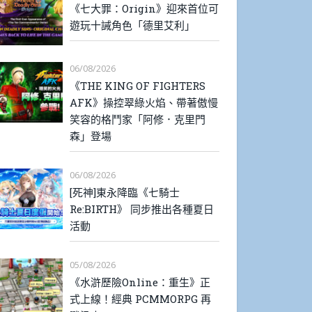
《七大罪：Origin》迎來首位可
遊玩十誡角色「德里艾利」
06/08/2026
《THE KING OF FIGHTERS
AFK》操控翠綠火焰、帶著傲慢
笑容的格鬥家「阿修．克里門
森」登場
06/08/2026
[死神]東永降臨《七騎士
Re:BIRTH》 同步推出各種夏日
活動
05/08/2026
《水滸歷險Online：重生》正
式上線！經典 PCMMORPG 再