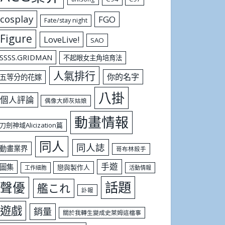
cosplay
FGO
Fate/stay night
Figure
LoveLive!
SAO
SSSS.GRIDMAN
不起眼女主角培育法
人氣排行
你的名字
五等分的花嫁
八掛
個人評論
偶像大師灰姑娘
動畫情報
刀劍神域Alicization篇
同人
同人誌
動畫業界
哥布林殺手
手遊
圖集
戀與製作人
工作細胞
活動情報
話題
聲優
艦これ
訃報
遊戲
銷量
關於我轉生變成史萊姆這檔事