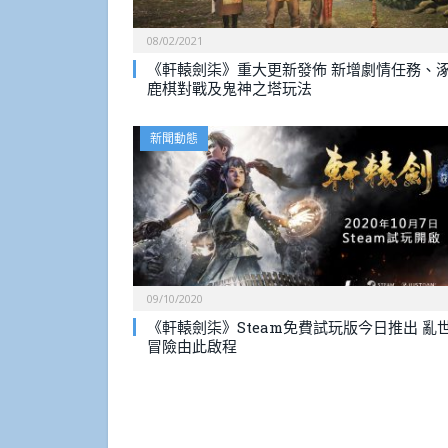
08/02/2021
《軒轅劍柒》重大更新發佈 新增劇情任務、
鹿棋對戰及鬼神之塔玩法
新聞動態
09/10/2020
《軒轅劍柒》Steam免費試玩版今日推出 亂
冒險由此啟程