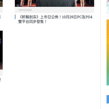
14/10/2020
涿
《軒轅劍柒》上市日公佈！10月29日PC及PS4
雙平台同步發售！
世